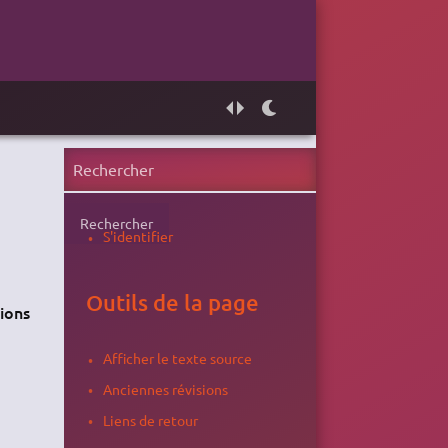
Rechercher
S'identifier
Outils de la page
sions
Afficher le texte source
Anciennes révisions
Liens de retour