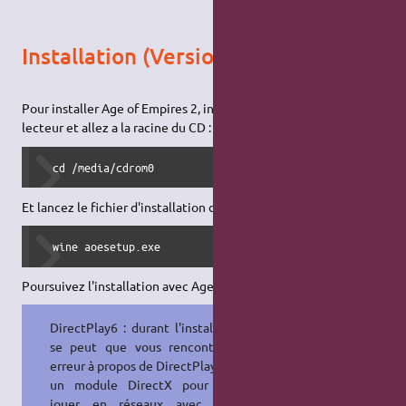
Installation (Version CD)
Pour installer Age of Empires 2, insérez votre CD dans votre
lecteur et allez a la racine du CD :
  cd /media/cdrom0
Et lancez le fichier d'installation du jeu de cette manière :
  wine aoesetup.exe
Poursuivez l'installation avec Age of Empires 2.
DirectPlay6 : durant l'installation, il
se peut que vous rencontrez une
erreur à propos de DirectPlay, qui est
un module DirectX pour pouvoir
jouer en réseaux avec Age of