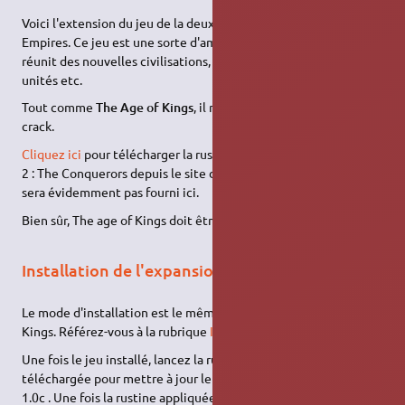
Voici l'extension du jeu de la deuxième série des Age of
Empires. Ce jeu est une sorte d'amélioration au premier. Il
réunit des nouvelles civilisations, de nouvelles technologies,
unités etc.
Tout comme
The Age of Kings
, il requiert une rustine et un
crack.
Cliquez ici
pour télécharger la rustine 1.0c pour Age of Empires
2 : The Conquerors depuis le site de Microsoft. Le crack ne vous
sera évidemment pas fourni ici.
Bien sûr, The age of Kings doit être installé avant.
Installation de l'expansion
Le mode d'installation est le même que pour AOE2 : The Age of
Kings. Référez-vous à la rubrique
Installation
.
Une fois le jeu installé, lancez la rustine précédemment
téléchargée pour mettre à jour le jeu avec la nouvelle version
1.0c . Une fois la rustine appliquée, il ne vous reste plus qu'à