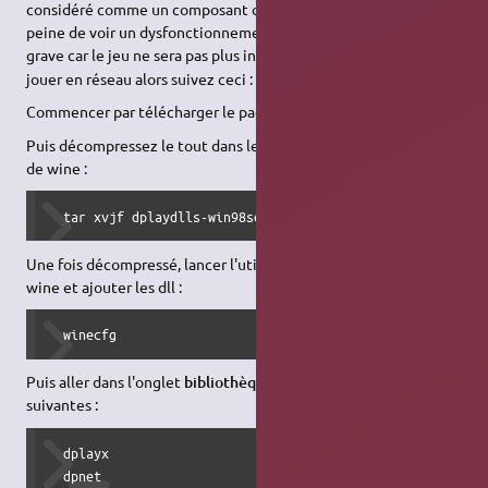
considéré comme un composant qui devait être installé sous
peine de voir un dysfonctionnement du jeu. Ce n'est pas bien
grave car le jeu ne sera pas plus instable
. Mais si vous voulez
jouer en réseau alors suivez ceci :
Commencer par télécharger le pack de DLL
ici
.
Puis décompressez le tout dans le dossier
windows/system32/
de wine :
  tar xvjf dplaydlls-win98se.tar.bz2 -C ~/.wine/drive_c/w
Une fois décompressé, lancer l'utilitaire de configuration de
wine et ajouter les dll :
  winecfg    
Puis aller dans l'onglet
bibliothèques
et ajoutez les DLL
suivantes :
  dplayx

  dpnet
