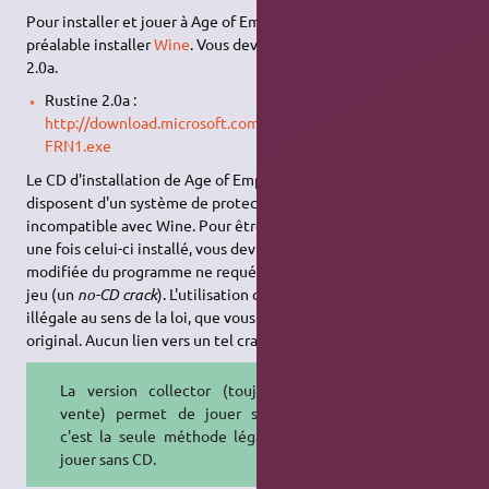
Pour installer et jouer à Age of Empires II, il faut vous au
préalable installer
Wine
. Vous devrez aussi récupérer la rustine
2.0a.
Rustine 2.0a :
http://download.microsoft.com/download/aoeaok/Update/2.0
FRN1.exe
Le CD d'installation de Age of Empires II et de son expansion
disposent d'un système de protection anti-copie qui est
incompatible avec Wine. Pour être en mesure d'exécuter le jeu
une fois celui-ci installé, vous devrez utiliser une version
modifiée du programme ne requérant pas l'utilisation du CD du
jeu (un
no-CD crack
). L'utilisation d'une telle méthode est
illégale au sens de la loi, que vous possédiez ou non le jeu
original. Aucun lien vers un tel crack ne vous sera donné.
La version collector (toujours en
vente) permet de jouer sans CD,
c'est la seule méthode légale pour
jouer sans CD.