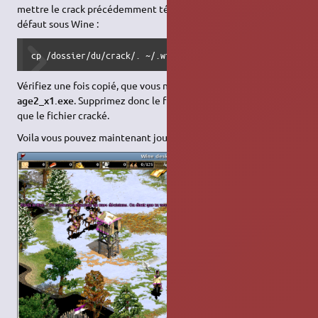
mettre le crack précédemment téléchargé dans le dossier par
défaut sous Wine :
cp /dossier/du/crack/. ~/.wine/drive_c/Program Files/Micr
Vérifiez une fois copié, que vous n'avez pas deux fichier
age2_x1.exe
. Supprimez donc le fichier original pour ne garder
que le fichier cracké.
Voila vous pouvez maintenant jouer tranquillement.