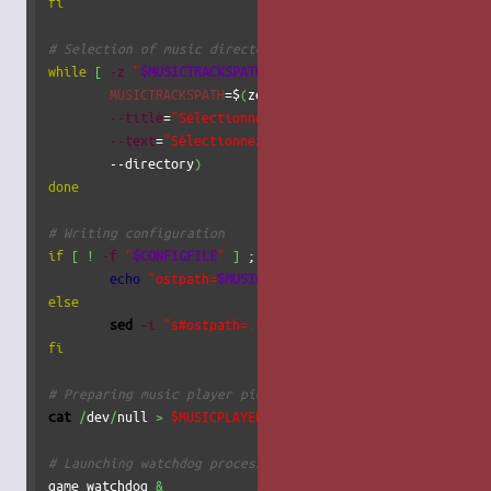
fi
# Selection of music directory
while
[
-z
"
$MUSICTRACKSPATH
"
]
 ; 
do
MUSICTRACKSPATH
=$
(
zenity 
--file-selection
 \

--title
=
"Sélectionnez votre dossier de musiques"
 \
--text
=
"Sélectionnez votre dossier de musiques"
 \

	--directory
)
done
# Writing configuration
if
[
!
-f
"
$CONFIGFILE
"
]
 ; 
then
echo
"ostpath=
$MUSICTRACKSPATH
"
>
"
$CONFIGFILE
"
else
sed
-i
"s#ostpath=.*#ostpath=
$MUSICTRACKSPATH
#"
"
fi
# Preparing music player pidfile
cat
/
dev
/
null 
>
$MUSICPLAYERPIDFILE
# Launching watchdog process
game_watchdog 
&