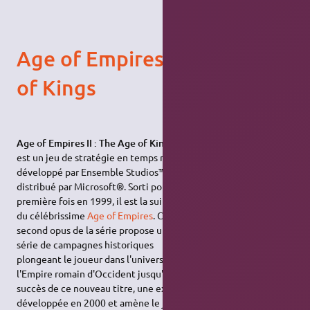
Age of Empires II : The Age
of Kings
Age of Empires II : The Age of King
est un jeu de stratégie en temps réel
développé par Ensemble Studios™ et
distribué par Microsoft®. Sorti pour la
première fois en 1999, il est la suite
du célébrissime
Age of Empires
. Ce
second opus de la série propose une
série de campagnes historiques
plongeant le joueur dans l'univers médiéval, de la chute de
l'Empire romain d'Occident jusqu'à la Renaissance. Devant le
succès de ce nouveau titre, une expansion,
The Conquerors
, est
développée en 2000 et amène le joueur dans le Nouveau