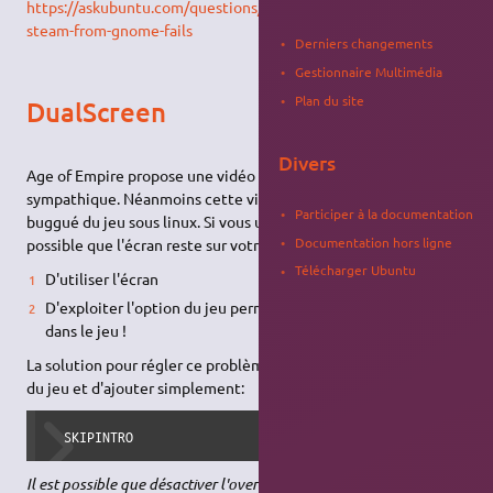
https://askubuntu.com/questions/1555612/why-launching-
steam-from-gnome-fails
Derniers changements
Gestionnaire Multimédia
Plan du site
DualScreen
Divers
Age of Empire propose une vidéo d'introduction très
sympathique. Néanmoins cette vidéo est l'élément le plus
Participer à la documentation
buggué du jeu sous linux. Si vous utilisez deux écrans il est
Documentation hors ligne
possible que l'écran reste sur votre second écran empêchant:
Télécharger Ubuntu
D'utiliser l'écran
D'exploiter l'option du jeu permettant de conserver la souris
dans le jeu !
La solution pour régler ce problème est d'aller dans les options
du jeu et d'ajouter simplement:
  SKIPINTRO
Il est possible que désactiver l'overlay de Steam aide également.