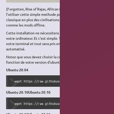
(Forgotten, Rise of Rajas, African Kingdoms); Vous pouvez
l'utiliser cette simple methode pour rassembler la version CD
classique en plus des civilisations de dlcs et autre avantages
comme les mods offline.
Cette installation ne nécessitera aucune insertion de CD dans
votre ordinateur. Et c'est simple. Tapez cette commande dans
votre terminal et tout sera pris en charge par un script
automatisé.
Notez que vous devez choisir la commande appropriée en
fonction de votre version d'ubuntu.
Ubuntu 20.04
  wget https://raw.githubusercontent.com/gregstein/AoE2To
Ubuntu 20.10Ubuntu 20.10
  wget https://raw.githubusercontent.com/gregstein/AoE2To