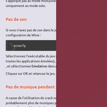
s'applique pas au mode multijoueur sur Voobly, mais
uniquement au mode solo.
Pas de son
Si vous n'avez pas de son dans le jeu, lancez l'utilitaire de
configuration de Wine :
  winecfg
Sélectionnez l'exécutable du jeu (sinon, cela s'appliquera à
toutes les applications émulées), puis allez dans l'onglet
Audio
, et sélectionnez
Emulation
dans
Accélération matérielle
Cliquez sur OK et relancez le jeu.
Pas de musique pendant le jeu
A cause de l'utilisation du crack nocd, vous n'aurez
probablement plus de musiques pendant le jeu car celles-ci