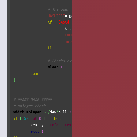
# The user is back to menu
HASHTEST
=
`
get_endgame_hash
`
if
[
$mpid
-gt
0
]
&&
[
"
$HASHTEST
"
!
= 
"
			kill_music_player

ENDHASH
=
"
$HASHTEST
"
mpid
=
0
fi
# Checks every second
sleep
1
done
}
# ##### MAIN #####
# Mplayer check
which
mplayer
>
/
dev
/
null 
2
>&
1
if
[
$?
-gt
0
]
 ; 
then
	zenity 
--info
--text
"Veuillez installer mplayer 
exit
1