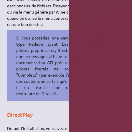
gestionnaire de fichiers. Essayer de l’exécuter en commande,
ou via le menu généré par Wine dans "Applications". A priori,
quand on utilise le menu contextuel, Wine ne se placerait pas
dans le bon dossier.
Si vous possédez une carte 3D de
type Radeon ayant besoin des
pilotes propriétaires, il est possible
que le message s'affiche toujours. La
documentation ATI précise que les
pilotes fournis ne sont pas
"Complets" (par exemple l'affichage
des couleurs ne se fait qu'en 24bits).
Il en résulte une utilisation
restreinte de DirectX.
DirectPlay
Durant l'installation, vous avez remarqué que DirectPlay était