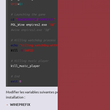
WPID
=
$!
# Launching the game
cd
"
$WINEPREFIX
/
$GAMEPATH
"
POL_Wine empires2.exe 
"$@"
#wine empires2.exe "$@"
# Killing watchdog process
echo
"killing watchdog with pid 
$WPID
"
kill
-9
$WPID
# Killing music player
kill_music_player

# End
exit
0
Modifier les variables suivantes pour correspondre à votre
installation :
WINEPREFIX