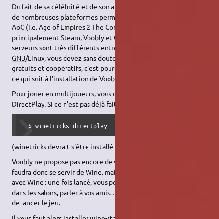
Du fait de sa célébrité et de son abandon par ses développeurs,
de nombreuses plateformes permettent de jouer en ligne à
AoC (i.e. Age of Empires 2 The Conquerors). On y retrouve
principalement Steam, Voobly et GameRanger. Ces trois
serveurs sont très différents entre eux, et comme vous utilisez
GNU
/Linux, vous devez sans doute être friand des projets
gratuits et coopératifs, c'est pourquoi on va s'intéresser dans
ce qui suit à l'installation de Voobly.
Pour jouer en multijoueurs, vous devez avoir installé
DirectPlay. Si ce n'est pas déjà fait :
  $ winetricks directplay
(winetricks devrait s'être installé avec Wine)
Voobly ne propose pas encore de version dédiée à Linux. Il
faudra donc se servir de Wine, mais Voobly ne fonctionne pas
avec Wine : une fois lancé, vous pourrez librement naviguer
dans les salons, parler à vos amis… mais il vous sera impossible
de lancer le jeu.
Il vous faut alors installer wine-staging :