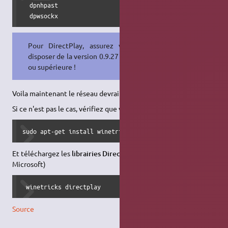
  dpnhpast 

  dpwsockx
Pour DirectPlay, assurez vous de
disposer de la version 0.9.27 de Wine
ou supérieure !
Voila maintenant le réseau devrait être disponible.
Si ce n'est pas le cas, vérifiez que vous avez installé
winetricks
sudo apt-get install winetricks
Et téléchargez les
librairies DirectPlay
(librairies propriétaire
Microsoft)
 winetricks directplay 
Source