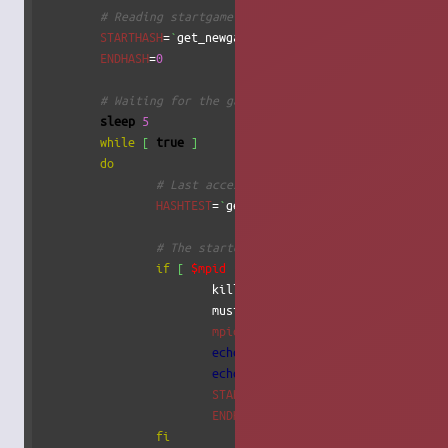
# Reading startgame hashs
STARTHASH
=
`
get_newgame_hash
`
ENDHASH
=
0
# Waiting for the game to start
sleep
5
while
[
true
]
do
# Last access on startgame file
HASHTEST
=
`
get_newgame_hash
`
# The started a new game
if
[
$mpid
-eq
0
]
&&
[
"
$STARTHASH
"
!
= 
"
			kill_music_player

			music_player 
&
mpid
=
$!
echo
$mpid
>
$MUSICPLAYERPIDFILE
echo
"Launching music on pid 
$mpi
STARTHASH
=
$HASHTEST
ENDHASH
=
`
get_endgame_hash
`
fi