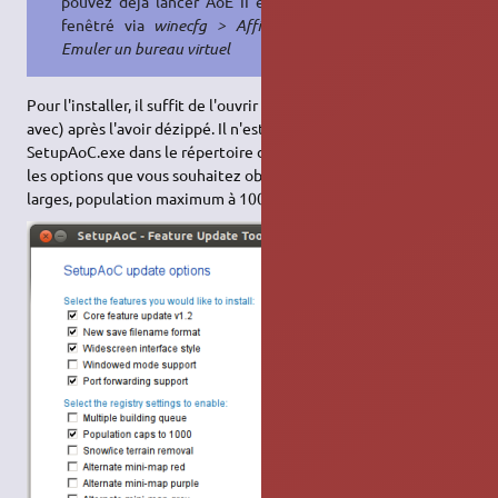
pouvez déjà lancer AoE II en mode
fenêtré via
winecfg > Affichage >
Emuler un bureau virtuel
Pour l'installer, il suffit de l'ouvrir avec Wine (Clic droit ouvrir
avec) après l'avoir dézippé. Il n'est pas nécessaire de mettre
SetupAoC.exe dans le répertoire d'installation d'AOE II. Cochez
les options que vous souhaitez obtenir (Core 1.4, support écran
larges, population maximum à 1000…).