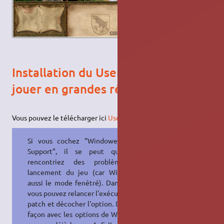
Installation du UserPatch pour
jouer en grandes résolutions
Vous pouvez le télécharger ici
UserPatch V1.4
Si vous cochez "Windowed Mode
Support", il se peut que vous
rencontriez des problèmes au
lancement du jeu (car Wine gère
aussi le mode fenêtré). Dans ce cas
vous pouvez relancer l'exécutable du
patch et décocher l'option. De toute
façon avec les options de Wine vous