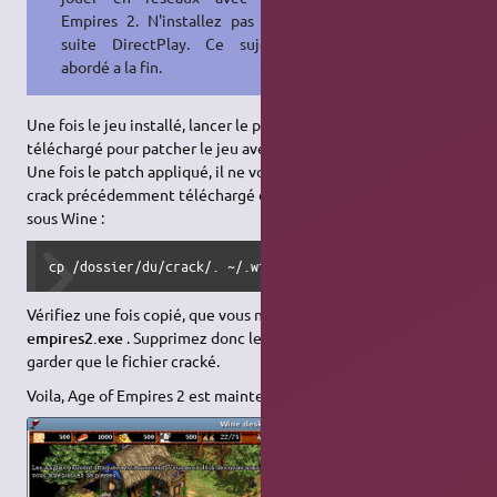
Empires 2. N'installez pas tout de
suite DirectPlay. Ce sujet sera
abordé a la fin.
Une fois le jeu installé, lancer le patch précédemment
téléchargé pour patcher le jeu avec la nouvelle version 2.0a .
Une fois le patch appliqué, il ne vous reste plus qu'a mettre le
crack précédemment téléchargé dans le dossier par défaut
sous Wine :
cp /dossier/du/crack/. ~/.wine/drive_c/Program Files/Micr
Vérifiez une fois copié, que vous n'avez pas deux fichier
empires2.exe
. Supprimez donc le fichier original pour ne
garder que le fichier cracké.
Voila, Age of Empires 2 est maintenant opérationnel.