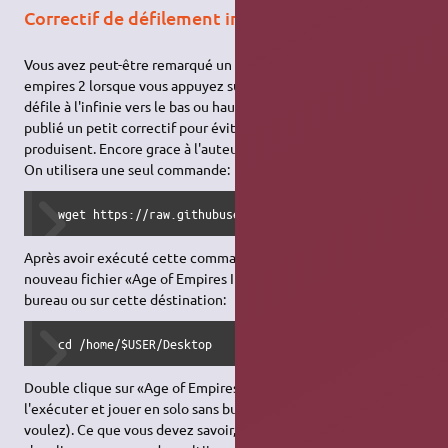
Correctif de défilement infini
Vous avez peut-être remarqué un problème avec Age of
empires 2 lorsque vous appuyez sur alt-tab puis retourner, le jeu
défile à l'infinie vers le bas ou haut d'écran. Merci à SFTtech! Il a
publié un petit correctif pour éviter que ces problèmes ne se
produisent. Encore grace à l'auteur de Ageofnotes "GregStein",
On utilisera une seul commande:
  wget https://raw.githubusercontent.com/gregstein/AoE2To
Après avoir exécuté cette commande, vous remarquerez un
nouveau fichier «Age of Empires II Single Player.sh» sur votre
bureau ou sur cette déstination:
  cd /home/$USER/Desktop
Double clique sur «Age of Empires II Single Player.sh» pour
l'exécuter et jouer en solo sans bug (alt-tab comme vous
voulez). Ce que vous devez savoir, c'est que ce correctif ne