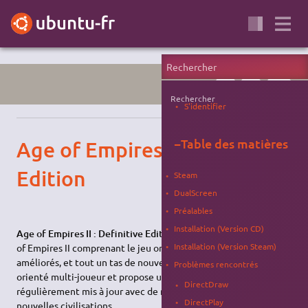
JEU
RTS
WINE
Rechercher
S'identifier
−
Table des matières
Age of Empires II : Definitive
Edition
Steam
DualScreen
Préalables
Installation (Version CD)
Age of Empires II : Definitive Edition
est une ré-édition de Age
Installation (Version Steam)
of Empires II comprenant le jeu original, des graphismes
améliorés, et tout un tas de nouveau contenu. Ce jeu est
Problèmes rencontrés
orienté multi-joueur et propose un ranking. Il est également
DirectDraw
régulièrement mis à jour avec de nouvelles mécaniques et
DirectPlay
nouvelles civilisations.