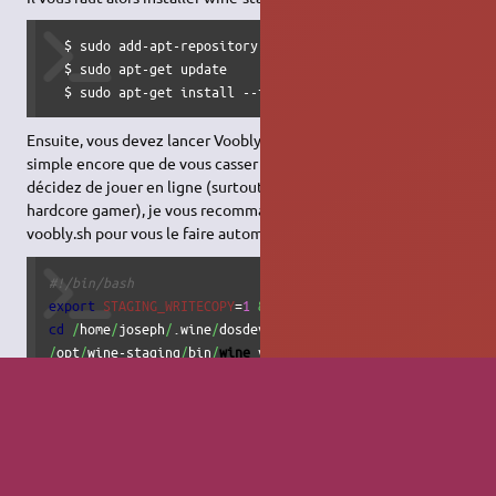
  $ sudo add-apt-repository ppa:pipelight/stable 

  $ sudo apt-get update 

  $ sudo apt-get install --install-recommends wine-stagin
Ensuite, vous devez lancer Voobly avec wine-staging. Plus
simple encore que de vous casser la tête à chaque fois que vous
décidez de jouer en ligne (surtout si vous être du genre
hardcore gamer), je vous recommande de copier ce script
voobly.sh pour vous le faire automatiquement.
#!/bin/bash
export
STAGING_WRITECOPY
=
1
&&
cd
/
home
/
joseph
/
.wine
/
dosdevices
/
c:
/
Program\ Files
/
Voobly
/
opt
/
wine-staging
/
bin
/
wine
 voobly.exe
Remplacez évidemment par le chemin qui va bien sur votre
machine, et autorisez le programme à s’exécuter.
http://img15.hostingpics.net/pics/418561Capturedcran20160624
Et voilà, vous pouvez lancer Voobly correctement
N'hésitez