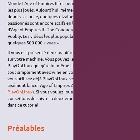
Monde ! Age of Empires II fut pendant longtemps l'un des jeux
les plus joués. Aujourd'hui, même après plus de quinze années
depuis sa sortie, quelques dizaines de milliers de joueurs
passionnés sont encore actifs en ligne dans la communauté
d’Age of Empires II : The Conquerors partagée entre Steam et
Voobly. Les vidéos les plus populaires d'aujourd'hui font
quelques 500 000 « vues ».
Il vous est présenté deux manières d’installer Age of Empires
sur votre machine. Vous pouvez le jouer via l’utilitaire
PlayOnLinux qui gère lui-même l’installation de wine, ou bien
tout simplement avec wine en vous passant de ce module. Si
vous utilisez déjà PlayOnLinux, vous pouvez en principe
aisément lancer Age of Empires 2 (voir
le document dédié à
PlayOnLinux
). Si vous voulez jouer sur Voobly, nous vous
conseillons de suivre la deuxième méthode comme expliqué
dans ce tutoriel.
Préalables