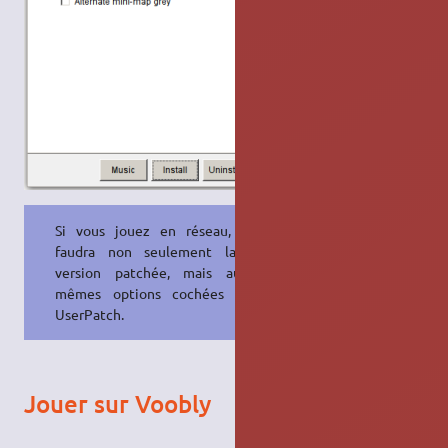
Si vous jouez en réseau, il vous
faudra non seulement la même
version patchée, mais aussi les
mêmes options cochées dans le
UserPatch.
Jouer sur Voobly