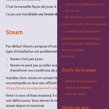
Correctif de défilement infini
C'est la nouvelle façon de jouer à ce jeu légendaire.
Pas de son
Ce jeu est installable
via Steam directement
.
Pas de musique pendant le jeu
Expansion AOE2 : The Conquerors
Steam
Installation de l'expansion
Installation du UserPatch pour
jouer en grandes résolutions
Par défaut Ubuntu propose d'installer steam via les snap, ce
Jouer sur Voobly
type d'installation est problématique:
Voir aussi
Steam n'est pas à jour
Steam ne peut pas accéder aux outils tiers permettant
Outils de la page
d'améliorer vos conditions de jeu (typiquement, gamescope)
Installez donc steam en suivant le moyen officiellement
Afficher le texte source
recommandé sur leur site officiel: le .deb.
Anciennes révisions
https://store.steampowered.com/about/
Liens de retour
Note: si vous utilisez wayland, il est possible que le .desktop
soit défectueux. Vous devrez le modifier à la main ou lancer
steam depuis le terminal.
Outils du site