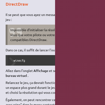
DirectDraw
Il se peut que vous ayez un message d'erreur au lancement du
jeu :
Impossible d'initialiser la résolution graphique. Assurez-
vous que votre pilote ou votre carte graphique sont
compatibles DirectDraw.
Dans ce cas, il suffit de lancer l'outil de configuration de Wine :
  winecfg
Allez dans l'onglet
Affichage
et sélectionnez
Emuler un
bureau virtuel
.
Relancez le jeu, ça devrait fonctionner. Si vous souhaitez avoir
un espace plus grand durant le jeu, allez dans les options du jeu
et choisi la résolution qui vous conviennent.
Également, on peut rencontrer cette erreur en faisant "ouvrir
avec wine" dans le menu contextuel de empires2.exe via le