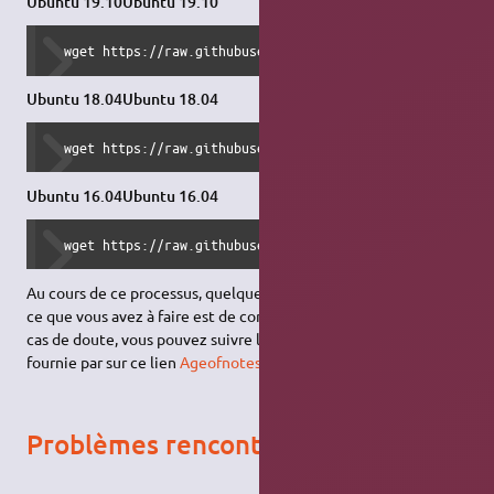
Ubuntu 19.10Ubuntu 19.10
  wget https://raw.githubusercontent.com/gregstein/AoE2To
Ubuntu 18.04Ubuntu 18.04
  wget https://raw.githubusercontent.com/gregstein/AoE2To
Ubuntu 16.04Ubuntu 16.04
  wget https://raw.githubusercontent.com/gregstein/AoE2To
Au cours de ce processus, quelques fenêtres apparaîtront. Tout
ce que vous avez à faire est de confirmer et d'installer, mais en
cas de doute, vous pouvez suivre la procédure image par image
fournie par sur ce lien
Ageofnotes.com
Problèmes rencontrés