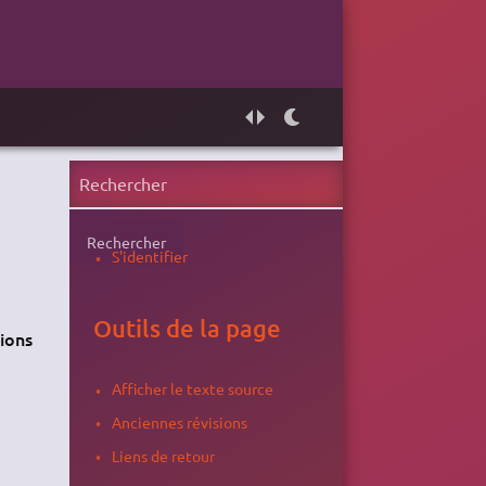
Rechercher
S'identifier
Outils de la page
sions
Afficher le texte source
Anciennes révisions
Liens de retour