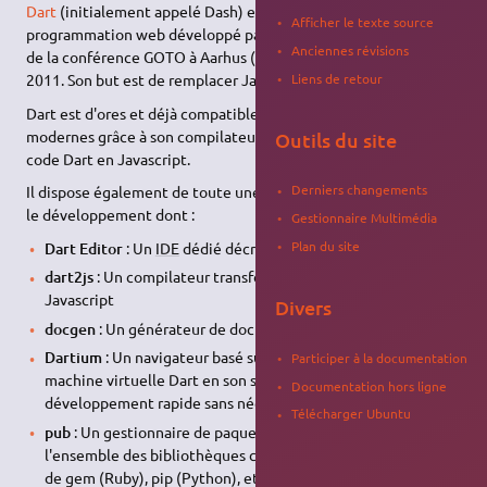
Dart
(initialement appelé Dash) est un langage de
Afficher le texte source
programmation web développé par Google. Il a été dévoilé lors
Anciennes révisions
de la conférence GOTO à Aarhus (Danemark), le 12 octobre
Liens de retour
2011. Son but est de remplacer JavaScript.
Dart est d'ores et déjà compatible avec tous les navigateurs
modernes grâce à son compilateur dart2js, transformant le
Outils du site
code Dart en Javascript.
Derniers changements
Il dispose également de toute une panoplie d'outils facilitant
le développement dont :
Gestionnaire Multimédia
Plan du site
Dart Editor
: Un
IDE
dédié décrit comme léger mais puissant
dart2js
: Un compilateur transformant le code Dart en
Javascript
Divers
docgen
: Un générateur de documentation
Dartium
: Un navigateur basé sur Chromium disposant de la
Participer à la documentation
machine virtuelle Dart en son sein, permettant un
Documentation hors ligne
développement rapide sans nécessiter de compilation
Télécharger Ubuntu
pub
: Un gestionnaire de paquets donnant accès à
l'ensemble des bibliothèques codées en Dart, à la manière
de gem (Ruby), pip (Python), etc…