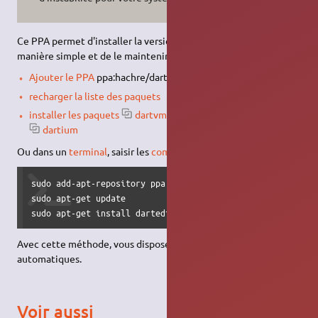
Ce PPA permet d'installer la version officielle de Dart d'une
manière simple et de le maintenir à jour.
Ajouter le PPA
ppa:hachre/dart dans vos sources de logiciels
recharger la liste des paquets
installer les paquets
dartvm
dartsdk
darteditor
dartium
Ou dans un
terminal
, saisir les
commandes
suivantes :
sudo add-apt-repository ppa:hachre/dart

sudo apt-get update

sudo apt-get install darteditor dartsdk dartium dartvm
Avec cette méthode, vous disposez des mises à jour
automatiques.
Voir aussi