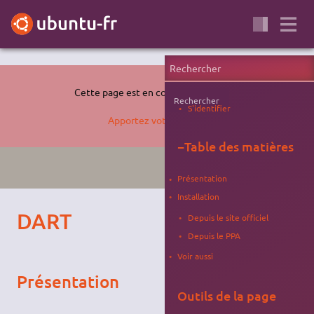
Cette page est en cours de rédaction.
Rechercher
S'identifier
Apportez votre aide…
−
Table des matières
SERVEUR
BROUILLON
Présentation
Installation
DART
Depuis le site officiel
Depuis le PPA
Voir aussi
Présentation
Outils de la page