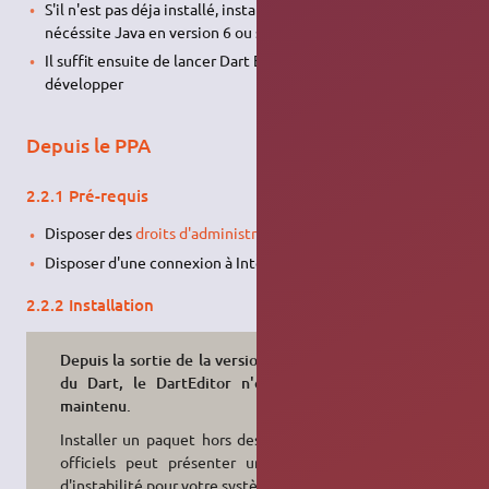
S'il n'est pas déja installé, installer
Java
. Dart Editor
nécéssite Java en version 6 ou supérieure.
Il suffit ensuite de lancer Dart Editor et de commencer à
développer
Depuis le PPA
2.2.1 Pré-requis
Disposer des
droits d'administration
.
Disposer d'une connexion à Internet configurée et activée.
2.2.2 Installation
Depuis la sortie de la version 1.11.0
du Dart, le DartEditor n'est plus
maintenu.
Installer un paquet hors des dépôts
officiels peut présenter un risque
d'instabilité pour votre système.