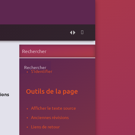
Rechercher
S'identifier
Outils de la page
sions
Afficher le texte source
Anciennes révisions
Liens de retour