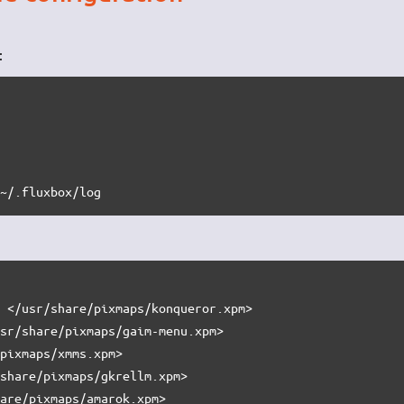
:
 ~/.fluxbox/log
 </usr/share/pixmaps/konqueror.xpm>

sr/share/pixmaps/gaim-menu.xpm>

pixmaps/xmms.xpm>

share/pixmaps/gkrellm.xpm>

are/pixmaps/amarok.xpm>
