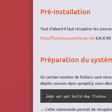
Pré-Installation
Tout d'abord il faut récupérer les sources
http://fluxbox.sourceforge.net
(vX.X.XX 
Préparation du systè
Un certain nombre de fichiers sont néces
dépôts sources dans synaptic), nous allons
sudo apt-get build-dep fluxbox
→ Cette commande permet de récupérer c