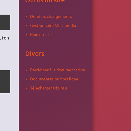
Derniers changements
Gestionnaire Multimédia
Plan du site
, feh
Divers
Participer à la documentation
Documentation hors ligne
Télécharger Ubuntu