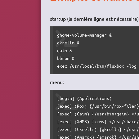
startup (la dernière ligne est nécessaire)
gnome-volume-manager &

gkrellm &

gaim &

bbrun &

exec /usr/local/bin/fluxbox -log
menu:
[begin] (Applications)

[exec] (Rox) {/usr/bin/rox-filer}
[exec] (Gaim) {/usr/bin/gaim} </u
[exec] (XMMS) {xmms} </usr/share/
[exec] (Gkrellm) {gkrellm} </usr/
[exec] (Amarok) {amarok} </usr/sh