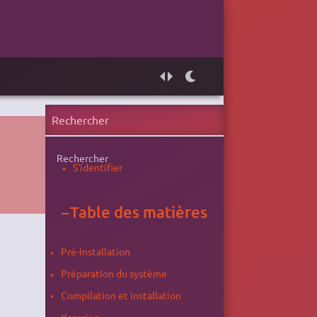
Rechercher
S'identifier
−
Table des matières
Pré-Installation
Préparation du système
Compilation et installation
Xsession