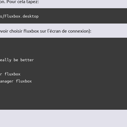
on. Pour cela tapez:
ns/Fluxbox.desktop
voir choisir fluxbox sur l'écran de connexion):
eally be better

r fluxbox

anager fluxbox
