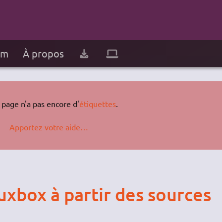
um
À propos
 page n'a pas encore d'
étiquettes
.
Apportez votre aide…
luxbox à partir des sources