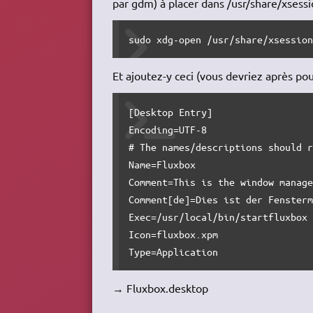
par gdm) à placer dans /usr/share/xsessi
sudo xdg-open /usr/share/xsessio
Et ajoutez-y ceci (vous devriez après pou
[Desktop Entry]

Encoding=UTF-8

# The names/descriptions should r
Name=Fluxbox

Comment=This is the window manage
Comment[de]=Dies ist der Fensterm
Exec=/usr/local/bin/startfluxbox

Icon=fluxbox.xpm

Type=Application
→ Fluxbox.desktop