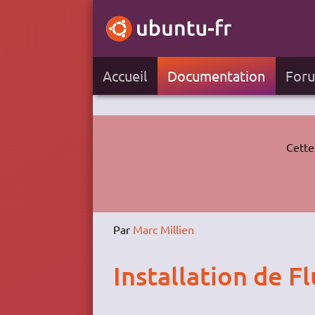
Accueil
Documentation
For
Cette
Par
Marc Millien
Installation de F