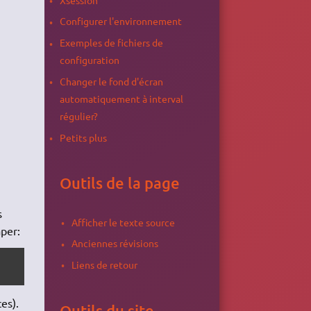
Configurer l'environnement
Exemples de fichiers de
configuration
Changer le fond d'écran
automatiquement à interval
régulier?
Petits plus
Outils de la page
s
Afficher le texte source
aper:
Anciennes révisions
Liens de retour
es).
Outils du site