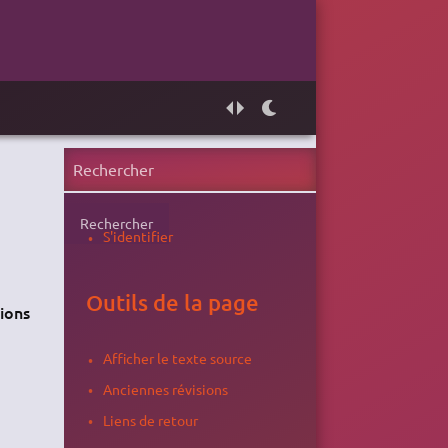
Rechercher
S'identifier
Outils de la page
sions
Afficher le texte source
Anciennes révisions
Liens de retour