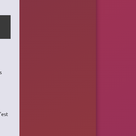
s
'est