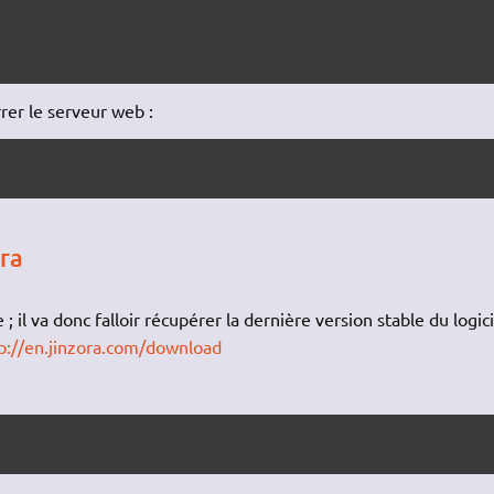
rer le serveur web :
ora
; il va donc falloir récupérer la dernière version stable du logici
p://en.jinzora.com/download