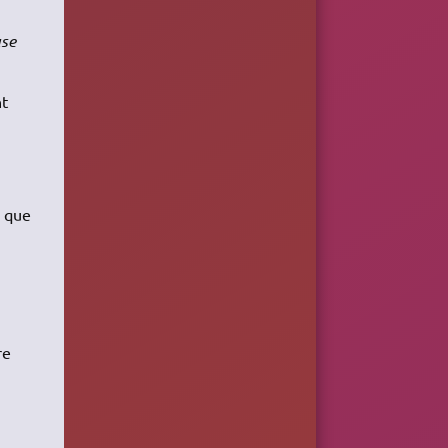
se
nt
r que
re