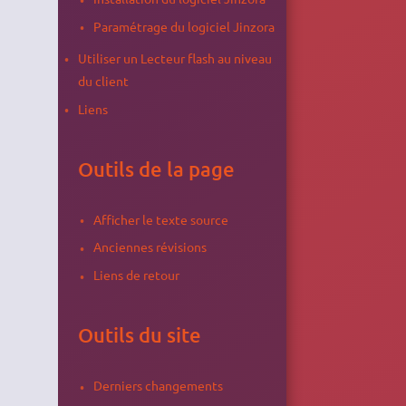
Paramétrage du logiciel Jinzora
Utiliser un Lecteur flash au niveau
du client
Liens
Outils de la page
Afficher le texte source
Anciennes révisions
Liens de retour
Outils du site
Derniers changements