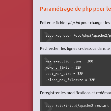
Paramétrage de php pour le
Editer le fichier
php.ini
pour changer les 
sudo xdg-open /etc/php5/apache2/
Rechercher les lignes ci-dessous dans le f
max_execution_time = 300

memory_limit = 32M

post_max_size = 32M

upload_max_filesize = 32M
Enregistrer les modifications et redémar
sudo /etc/init.d/apache2 restart