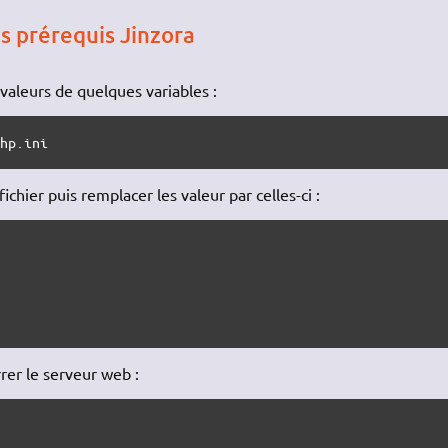
s prérequis Jinzora
valeurs de quelques variables :
php.ini
ichier puis remplacer les valeur par celles-ci :
rer le serveur web :