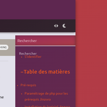
MING
Rechercher
S'identifier
−
Table des matières
t
Pré-requis
Paramétrage de php pour les
une
prérequis Jinzora
Installation du logiciel Jinzora