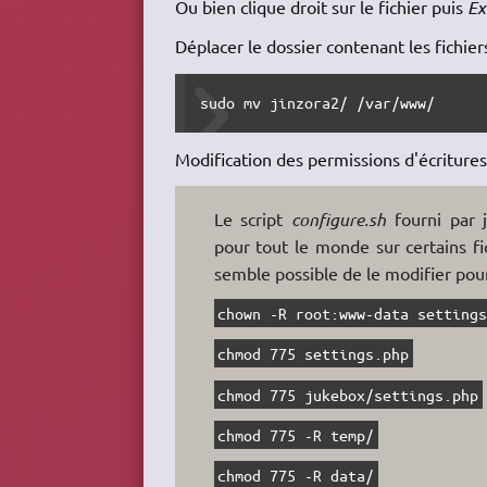
Ou bien clique droit sur le fichier puis
Ex
Déplacer le dossier contenant les fichie
sudo mv jinzora2/ /var/www/
Modification des permissions d'écritures
Le script
configure.sh
fourni par j
pour tout le monde sur certains fi
semble possible de le modifier pour
chown -R root:www-data setting
chmod 775 settings.php
chmod 775 jukebox/settings.php
chmod 775 -R temp/
chmod 775 -R data/