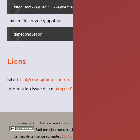
sudo apt-key adv --keyserver keyserver.ubuntu.com --recv-
Lancer l'interface graphique:
gameconqueror
Liens
Site:
http://code.google.com/p/scanmem/
Information issue de ce
blog de Rom
scanmem.txt
· Dernière modification :
Le 11/09/2022, 11:25
de
moths-art
Sauf mention contraire, le contenu de ce wiki est placé sous les
termes de la licence suivante :
CC Attribution-Noncommercial-Share Alike 4.0