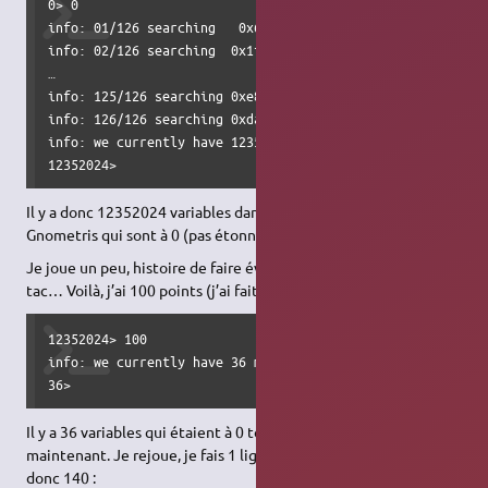
0> 0

info: 01/126 searching   0x621000 -   0x623000...........o
info: 02/126 searching  0x1f9d000 -  0x2f4e000...........o
…

info: 125/126 searching 0xe83f9000 - 0xe83fa000.ok

info: 126/126 searching 0xdab4b000 - 0xdab67000.ok

info: we currently have 12352024 matches.

12352024> 
Il y a donc 12352024 variables dans la mémoire utilisée par
Gnometris qui sont à 0 (pas étonnant).
Je joue un peu, histoire de faire évoluer le score… tac tac tac
tac… Voilà, j’ai 100 points (j’ai fait 2 lignes), je tape donc 100 :
12352024> 100

info: we currently have 36 matches.

36> 
Il y a 36 variables qui étaient à 0 tout à l’heure et qui sont à 100
maintenant. Je rejoue, je fais 1 ligne, j’ai 140 points, je tape
donc 140 :