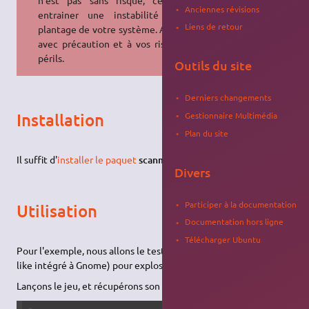
Anciennes révisions
entrainer une instabilité ou un
Liens de retour
plantage de votre système. A utiliser
avec précaution et à vos risques et
périls.
Outils du site
Derniers changements
Installation
Gestionnaire Multimédia
Plan du site
Il suffit d'
installer le paquet
scanmem
.
Divers
Participer à la documentation
Utilisation
Documentation hors ligne
Télécharger Ubuntu
Pour l'exemple, nous allons le tester sur Gnometris (le Tetris-
like intégré à Gnome) pour exploser le record.
Lançons le jeu, et récupérons son pid :