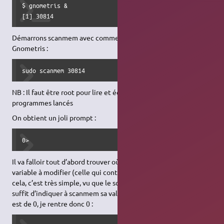
$ gnometris &

[1] 30814
Démarrons scanmem avec comme paramètre le pid de
Gnometris :
sudo scanmem 30814
NB : Il faut être root pour lire et écrire la mémoire des autres
programmes lancés
On obtient un joli prompt :
0> 
Il va falloir tout d’abord trouver où se trouve en mémoire la
variable à modifier (celle qui contient le score courant). Pour
cela, c’est très simple, vu que le score est affiché à l’écran, il
suffit d’indiquer à scanmem sa valeur. Pour l’instant, mon score
est de 0, je rentre donc 0 :