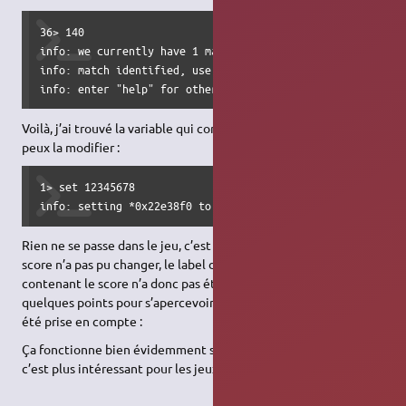
36> 140

info: we currently have 1 matches.

info: match identified, use "set" to modify value.

info: enter "help" for other commands.
Voilà, j’ai trouvé la variable qui contient le score, maintenant je
peux la modifier :
1> set 12345678

info: setting *0x22e38f0 to 0xbc614e...
Rien ne se passe dans le jeu, c’est normal : pour Gnometris, le
score n’a pas pu changer, le label de l’interface graphique
contenant le score n’a donc pas été rafraîchi. Il suffit de gagner
quelques points pour s’apercevoir que la modification a bien
été prise en compte :
Ça fonctionne bien évidemment sur tous les programmes, mais
c’est plus intéressant pour les jeux