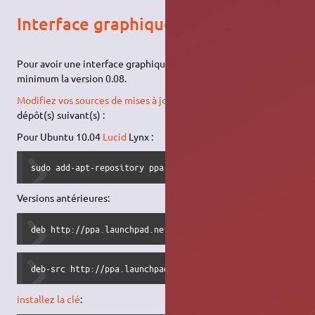
Interface graphique
Pour avoir une interface graphique, il vous faut avoir au
minimum la version 0.08.
Modifiez vos sources de mises à jour
pour y ajouter le(s)
dépôt(s) suivant(s) :
Pour Ubuntu 10.04
Lucid
Lynx :
sudo add-apt-repository ppa:coolwanglu/scanmem
Versions antérieures:
deb http://ppa.launchpad.net/coolwanglu/scanmem/ubuntu VO
deb-src http://ppa.launchpad.net/coolwanglu/scanmem/ubunt
installez la clé
: