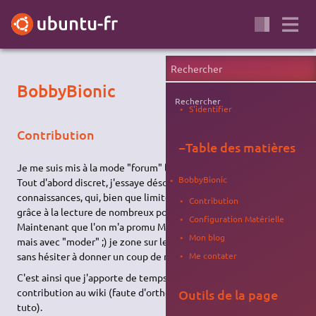
BobbyBionic
Rechercher
S'identifier
Contribution
−
Table des matières
Je me suis mis à la mode "forum" lorsque j'ai découvert Ubuntu.
BobbyBionic
Tout d'abord discret, j'essaye désormais de faire part de mes
connaissances, qui, bien que limitée ne cessent d'augmenter,
Contribution
grâce à la lecture de nombreux posts et pages wiki. EDIT :
Configuration Matérielle
Maintenant que l'on m'a promu Moderator (comme terminator
Mon blog
mais avec "moder" ;) je zone sur le forum afin qu'il reste clean,
sans hésiter à donner un coup de main évidemment !
Me contater
C'est ainsi que j'apporte de temps en temps ma modeste
contribution au wiki (faute d'orthographe ou élaboration de
Outils de la page
tuto).