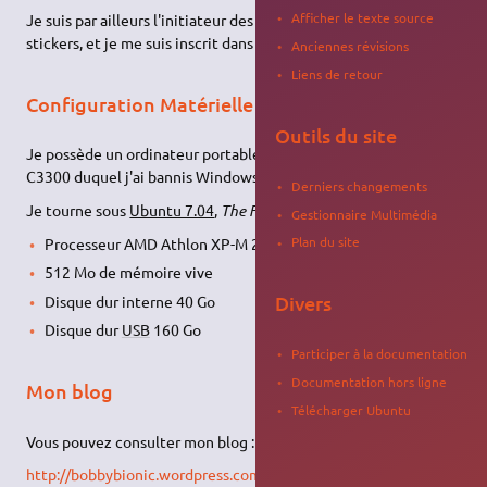
Afficher le texte source
Je suis par ailleurs l'initiateur des commandes groupées de
stickers, et je me suis inscrit dans le projet "Création de t-shirt".
Anciennes révisions
Liens de retour
Configuration Matérielle
Outils du site
Je possède un ordinateur portable Packard Bell Easynote
C3300 duquel j'ai bannis Windows.
Derniers changements
Je tourne sous
Ubuntu 7.04
,
The Feisty Fawn
.
Gestionnaire Multimédia
Plan du site
Processeur AMD Athlon XP-M 2600+
512 Mo de mémoire vive
Divers
Disque dur interne 40 Go
Disque dur
USB
160 Go
Participer à la documentation
Documentation hors ligne
Mon blog
Télécharger Ubuntu
Vous pouvez consulter mon blog :
http://bobbybionic.wordpress.com