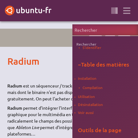
NOBLE
MAO
AUDIO
Rechercher
S'identifier
Radium
−
Table des matières
Installation
Radium
est un séquenceur / tracker / studio modulaire libre,
Compilation
mais dont le binaire n'est pas disponible directement
Utilisation
gratuitement. On peut l'acheter ou le compiler.
Désinstallation
Radium
permet d'intégrer l'interface de programmation
Voir aussi
graphique pour le multimédia en temps réel
Pure Data
, ouvrant
radicalement le champs des possibilités - de la même manière
que
Ableton Live
permet d'intégrer
Max MSP
sur d'autres
Outils de la page
plateformes…