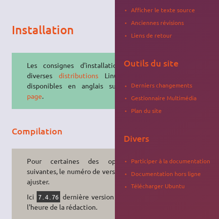
Afficher le texte source
Anciennes révisions
Installation
Liens de retour
Outils du site
Les consignes d'installation pour
diverses
distributions
Linux sont
Derniers changements
disponibles en anglais sur
cette
page
.
Gestionnaire Multimédia
Plan du site
Compilation
Divers
Pour certaines des opérations
Participer à la documentation
suivantes, le numéro de version est à
Documentation hors ligne
ajuster.
Télécharger Ubuntu
Ici
dernière version stable à
7.4.76
l'heure de la rédaction.