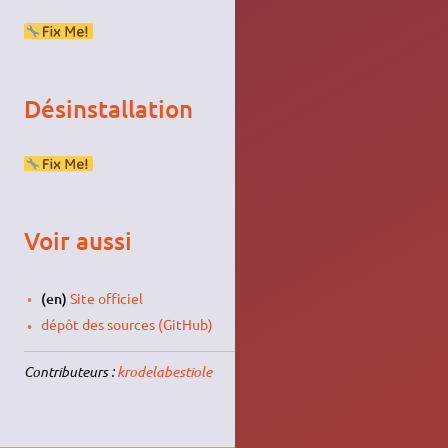
Désinstallation
Voir aussi
(en)
Site officiel
dépôt des sources (GitHub)
Contributeurs :
krodelabestiole