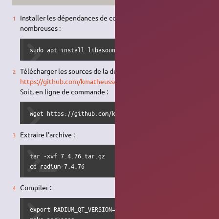
Installer les dépendances de compilation, elles sont
nombreuses :
sudo apt install libasound2-dev libjack-jackd2-dev libr
Télécharger les sources de la dernière version sur
https://github.com/kmatheussen/radium/tags
Soit, en ligne de commande :
wget https://github.com/kmatheussen/radium/archive/7.4.
Extraire l'archive :
tar -xvf 7.4.76.tar.gz

cd radium-7.4.76
Compiler :
export RADIUM_QT_VERSION=5
