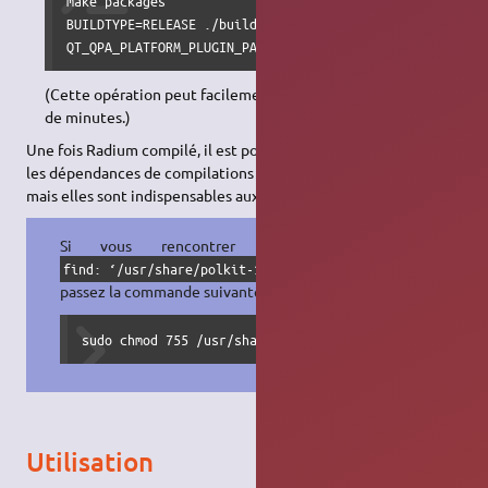
make packages

BUILDTYPE=RELEASE ./build_linux.sh -j `nproc`

QT_QPA_PLATFORM_PLUGIN_PATH=`$(./find_moc_and_uic_paths
(Cette opération peut facilement prendre plusieurs dizaines
de minutes.)
Une fois Radium compilé, il est possible de désinstaller toutes
les dépendances de compilations (qui occupent plus d'1 Go),
mais elles sont indispensables aux futures mises à jour.
Si vous rencontrer l'erreur
find: ‘/usr/share/polkit-1/rules.d’: Permission non acc
passez la commande suivante :
sudo chmod 755 /usr/share/polkit-1/rules.d
Utilisation