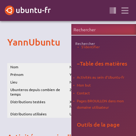
YannUbuntu
Rechercher
S'identifier
−
Table des matières
Nom
NC
Prénom
Yann
Activités au sein d'Ubuntu-fr
Lieu
NC
Mon but
Ubunteros depuis combien de
2007
Contact
temps
Pages BROUILLON dans mon
Distributions testées
X*K*L*Ubuntu, Fedora, Mint,
Mandriva
domaine utilisateur
Distributions utilisées
Ubuntu et Xubuntu depuis Gutsy
Outils de la page