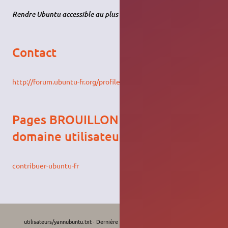
Rendre Ubuntu accessible au plus grand nombre!
Contact
http://forum.ubuntu-fr.org/profile.php?id=63523
Pages BROUILLON dans mon
domaine utilisateur
contribuer-ubuntu-fr
utilisateurs/yannubuntu.txt
· Dernière modification :
Le 11/09/2022, 13:09
de