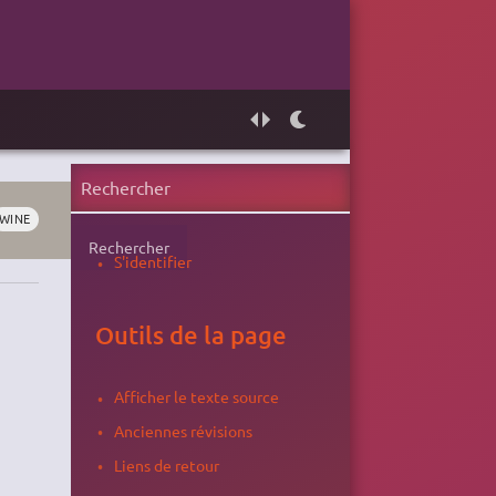
WINE
Rechercher
S'identifier
Outils de la page
Afficher le texte source
Anciennes révisions
Liens de retour