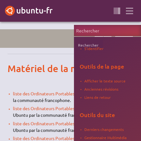
MATÉRIEL
PORTABLE
Rechercher
S'identifier
Matériel de la marque Acer
Outils de la page
Afficher le texte source
Anciennes révisions
liste des Ordinateurs Portables Acer
testés sous Ubuntu par
Liens de retour
la communauté francophone.
liste des Ordinateurs Portables Acer Aspire 1xxx
testés sous
Outils du site
Ubuntu par la communauté francophone.
liste des Ordinateurs Portables Acer Aspire 5xxx
testés sous
Derniers changements
Ubuntu par la communauté francophone.
Gestionnaire Multimédia
liste des Ordinateurs Portables Acer
testés sous Ubuntu par