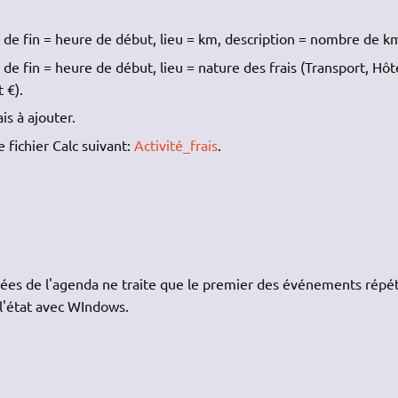
de fin = heure de début, lieu = km, description = nombre de k
e fin = heure de début, lieu = nature des frais (Transport, Hôt
 €).
is à ajouter.
e fichier Calc suivant:
Activité_frais
.
nnées de l'agenda ne traite que le premier des événements répéti
n l'état avec WIndows.