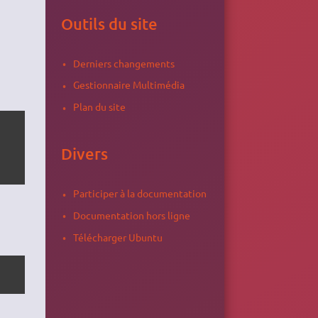
Outils du site
Derniers changements
Gestionnaire Multimédia
Plan du site
Divers
Participer à la documentation
Documentation hors ligne
Télécharger Ubuntu