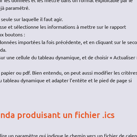
hir les données et les mettre dans un format exploitable par le
déjà paramétré.
seule sur laquelle il faut agir.
sse et sélectionne les informations à mettre sur le rapport
ux boutons :
 données importées la fois précédente, et en cliquant sur le sec
da.
t sur une cellule du tableau dynamique, et de choisir « Actualiser 
, papier ou pdf. Bien entendu, on peut aussi modifier les critère
u tableau dynamique et adapter l’entête et le pied de page si
da produisant un fichier .ics
ire un paramètre qui indique le chemin vers un fichier de calen