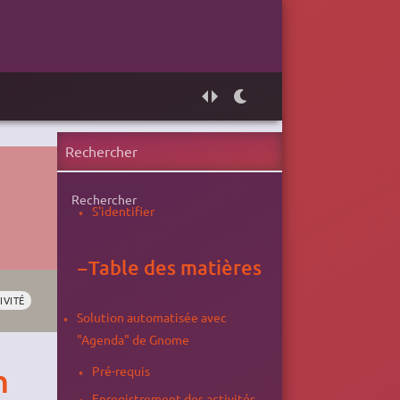
Rechercher
S'identifier
−
Table des matières
IVITÉ
Solution automatisée avec
"Agenda" de Gnome
n
Pré-requis
Enregistrement des activités