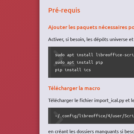
Pré-requis
Ajouter les paquets nécessaires p
Activer, si besoin, les dépôts universe et
sudo apt install libreoffice-scri
sudo apt install pip

pip install ics
Télécharger la macro
Télécharger le fichier import_ical.py et l
~/.config/libreoffice/4/user/Scr
en créant les dossiers manquants si beso