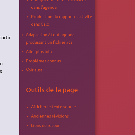
dans l'agenda
Production du rapport d'activité
dans Calc
Adaptation à tout agenda
partir
produisant un fichier .ics
Aller plus loin
Problèmes connus
en
Voir aussi
se
Outils de la page
Afficher le texte source
Anciennes révisions
Liens de retour