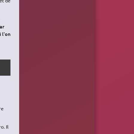
 et de
»
ar
 l'on
re
. Il