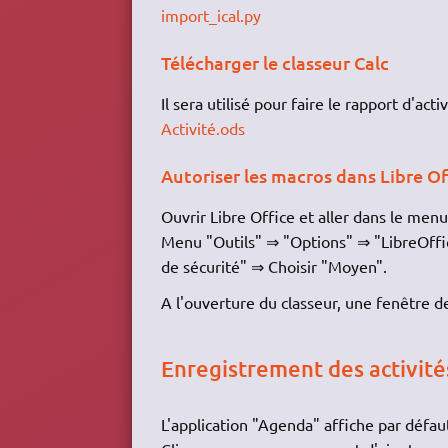
import_ical.py
Télécharger le classeur Calc
Il sera utilisé pour faire le rapport d'act
Activité.ods
Autoriser les macros dans Libre Of
Ouvrir Libre Office et aller dans le menu
Menu "Outils" ⇒ "Options" ⇒ "LibreOffi
de sécurité" ⇒ Choisir "Moyen".
A l'ouverture du classeur, une fenêtre 
Enregistrement des activité
L'application "Agenda" affiche par défau