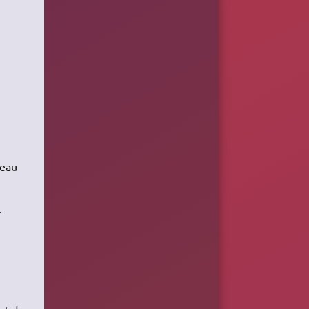
veau
.