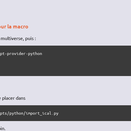
our la macro
 multiverse, puis :
pt-provider-python

e placer dans
ipts/python/import_ical.py
in.