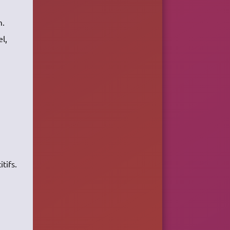
m.
el,
tifs.