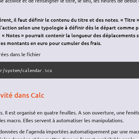
 activité et de renseigner le titre, le lieu, les heures de début
ent, il faut définir le contenu du titre et des notes. « Titre 
 l'action selon une typologie à définir dès le départ comme p
… « Notes » pourrait contenir la longueur des déplacements si
des montants en euro pour cumuler des frais.
ées dans le fichier
ar/system/calendar.ics 
vité dans Calc
ds. Il est organisé en quatre feuilles. A son ouverture, une fenêt
s macro. Elles servent à automatiser les manipulations.
s données de l’agenda importées automatiquement par une macro