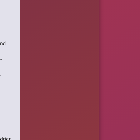
ond
»
s
drier