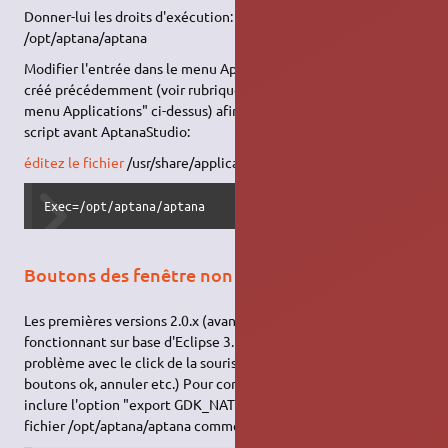
Donner-lui les droits d'exécution: sudo chmod +x
/opt/aptana/aptana
Modifier l'entrée dans le menu Applications que nous avons
créé précédemment (voir rubrique "Ajout d'une entrée dans le
menu Applications" ci-dessus) afin qu'il exécute notre nouveau
script avant AptanaStudio:
éditez le fichier
/usr/share/applications/aptana.desktop
Exec=/opt/aptana/aptana
Boutons des fenêtre non cliquables
Les premières versions 2.0.x (avant la 2.0.4, mars 2010)
fonctionnant sur base d'Eclipse 3.5, elles peuvent présenter un
problème avec le click de la souris dans les fenêtres (les
boutons ok, annuler etc.) Pour corriger ce problème, il faut
inclure l'option "export GDK_NATIVE_WINDOWS=1" dans le
fichier /opt/aptana/aptana comme dans l'exemple suivant: