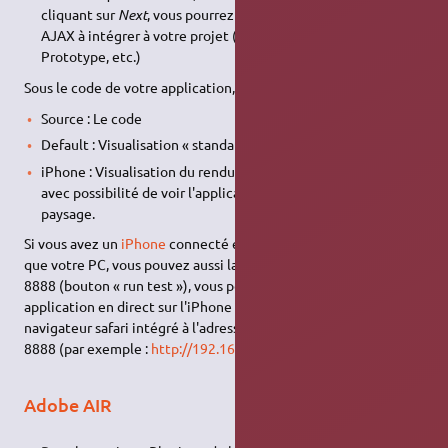
cliquant sur
Next
, vous pourrez choisir des bibliothèques
AJAX à intégrer à votre projet (Rico, Scriptaculous,
Prototype, etc.)
Sous le code de votre application, vous aurez 3 onglets :
Source : Le code
Default : Visualisation « standard » du rendu de l'application
iPhone : Visualisation du rendu de l'application sur l'iPhone
avec possibilité de voir l'application en mode portrait ou
paysage.
Si vous avez un
iPhone
connecté en Wifi sur le même réseau
que votre PC, vous pouvez aussi lancer un serveur sur le port
8888 (bouton « run test »), vous pourrez alors tester votre
application en direct sur l'iPhone en vous rendant avec le
navigateur safari intégré à l'adresse IP de votre PC, sur le port
8888 (par exemple :
http://192.168.1.1:8888/
)
Adobe AIR