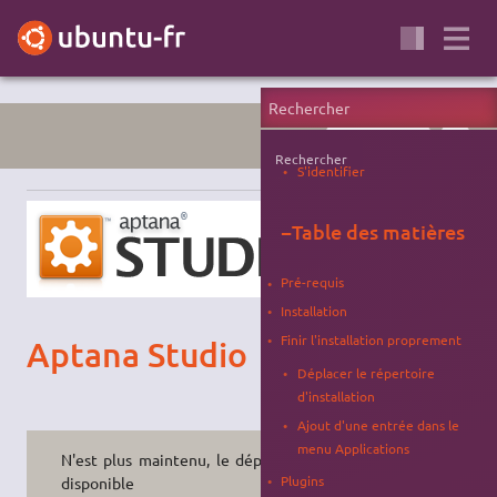
PROGRAMMATION
IDE
Rechercher
S'identifier
−
Table des matières
Pré-requis
Installation
Finir l'installation proprement
Aptana Studio
Déplacer le répertoire
d'installation
Ajout d'une entrée dans le
menu Applications
N'est plus maintenu, le dépôt reste
Plugins
disponible