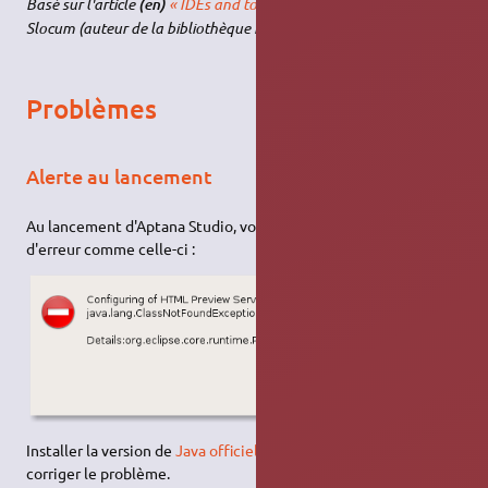
Basé sur l'article
« IDEs and tools for Ext JS 2.0 »
par Jack
(en)
Slocum (auteur de la bibliothèque Ext JS).
Problèmes
Alerte au lancement
Au lancement d'Aptana Studio, vous obtenez une fenêtre
d'erreur comme celle-ci :
Installer la version de
Java officielle de chez Sun
semble
corriger le problème.