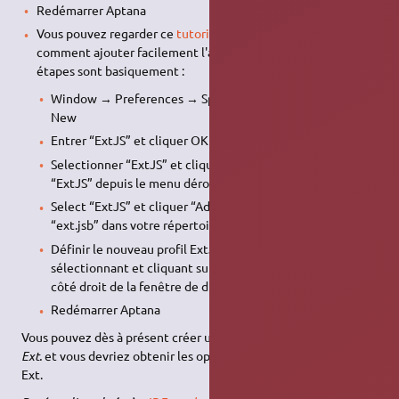
Redémarrer Aptana
Vous pouvez regarder ce
tutoriel sur l'IDE Spket
pour voir
comment ajouter facilement l'assistance du code Ext JS. Les
étapes sont basiquement :
Window → Preferences → Spket → JavaScript Profiles →
New
Entrer “ExtJS” et cliquer OK
Selectionner “ExtJS” et cliquer “Add Library”, puis choisir
“ExtJS” depuis le menu déroulant
Select “ExtJS” et cliquer “Add File”, puis choisir le fichier
“ext.jsb” dans votre répertoire “./ext-2.x/source”
Définir le nouveau profil ExtJS par défaut en le
sélectionnant et cliquant sur le bouton “Default” sur le
côté droit de la fenêtre de dialogue “JavaScript Profiles”
Redémarrer Aptana
Vous pouvez dès à présent créer un nouveau fichier JS, taper
Ext.
et vous devriez obtenir les options de complétion de code
Ext.