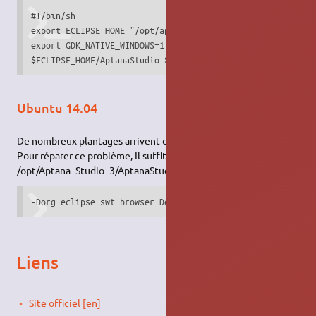
#!/bin/sh

export ECLIPSE_HOME="/opt/aptana"

export GDK_NATIVE_WINDOWS=1

$ECLIPSE_HOME/AptanaStudio $*
Ubuntu 14.04
De nombreux plantages arrivent depuis la mise à jour 14.04.
Pour réparer ce problème, Il suffit de rajouter dans :
/opt/Aptana_Studio_3/AptanaStudio3.ini .
-Dorg.eclipse.swt.browser.DefaultType=mozilla
Liens
Site officiel [en]