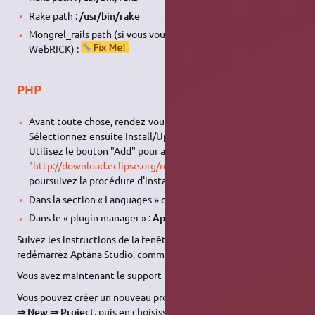
Rake path :
/usr/bin/rake
Mongrel_rails path (si vous voulez utiliser Mongrel au lieu de
WebRICK) :
PHP
Avant toute chose, rendez-vous dans Window/Preferences.
Sélectionnez ensuite Install/Update, puis available software.
Utilisez le bouton "Add" pour ajouter le site suivant
"
http://download.eclipse.org/releases/galileo
" .Validez, et
poursuivez la procédure d'installation.
Dans la section « Languages » de la « Aptana Start Page »
Dans le « plugin manager » :
Aptana Support for PHP
Suivez les instructions de la fenêtre d'installation puis
redémarrez Aptana Studio, comme ça l'est demandé.
Vous avez maintenant le support PHP.
Vous pouvez créer un nouveau projet PHP depuis le menu
File
⇒ New ⇒ Project
, puis en choisissant
Aptana Projects ⇒ PHP