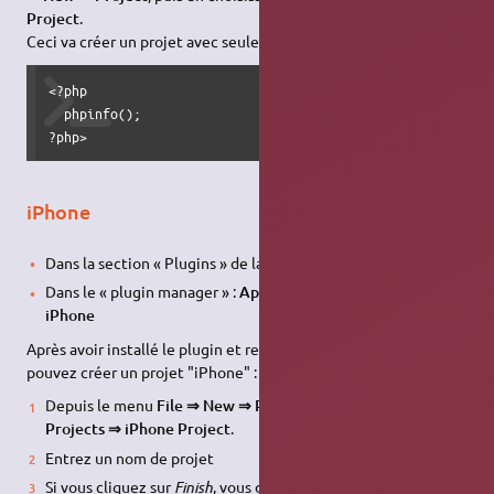
Project
.
Ceci va créer un projet avec seulement un fichier contenant :
<?php

  phpinfo();

?php>
iPhone
Dans la section « Plugins » de la « Aptana Start Page »
Dans le « plugin manager » :
Aptana Support for Apple
iPhone
Après avoir installé le plugin et redémarré le programme, vous
pouvez créer un projet "iPhone" :
Depuis le menu
File ⇒ New ⇒ Project
. Choisissez
Aptana
Projects ⇒ iPhone Project
.
Entrez un nom de projet
Si vous cliquez sur
Finish
, vous démarrez directement. En