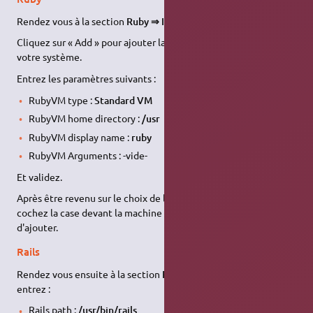
Rendez vous à la section
Ruby ⇒ Installed Interpreters
.
Cliquez sur « Add » pour ajouter la version de ruby installée sur
votre système.
Entrez les paramètres suivants :
RubyVM type :
Standard VM
RubyVM home directory :
/usr
RubyVM display name :
ruby
RubyVM Arguments : -vide-
Et validez.
Après être revenu sur le choix de la VM (virtual machine),
cochez la case devant la machine virtuelle
ruby
que vous venez
d'ajouter.
Rails
Rendez vous ensuite à la section
Rails ⇒ configuration
et
entrez :
Rails path :
/usr/bin/rails