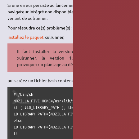
Si une erreur persiste au lancement, cela provient surement du
navigateur intégré non disponible et/ou un problème de JVM
venant de xulrunner.
Pour résoudre ce(s) problème(s) :
installez le paquet
xulrunner,
Il faut installer la version 1.8 de
xulrunner, la version 1.9 peut
provoquer un plantage au démarrage
puis créez un fichier bash contenant :
#!/bin/sh

MOZILLA_FIVE_HOME=/usr/lib/xulrunner/

if [ $LD_LIBRARY_PATH ]; then

LD_LIBRARY_PATH=$MOZILLA_FIVE_HOME:$LD_LIBRARY_PATH

else

LD_LIBRARY_PATH=$MOZILLA_FIVE_HOME

fi
