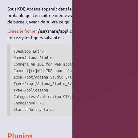
Sous KDE Aptana apparaît dans le menu des applications, il est
probable qu'il en soit de même avec les autres environnements
de bureau, avant de suivre ce qui suis faites le test.
Créez le fichier
/usr/share/applications/aptana.desktop
et
entrez-y les lignes suivantes :
[Desktop Entry]

Name=Aptana Studio

Comment=An IDE for web applications projects

Comment[fr]=Un IDE pour réaliser des projets d'application
Icon=/opt/Aptana_Studio_3/icon.xpm

Exec='/opt/Aptana_Studio_3/AptanaStudio3'

Type=Application

Categories=Application;GTK;Development;IDE;

Encoding=UTF-8

StartupNotify=false
Plugins