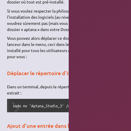
dossier où tout est pré-installé.
Si vous voulez respecter la philosophie
GNU
/Linux sur
l'installation des logiciels (au niveau arborescence), vous ne
voudrez sûrement pas (mais vous pouvez …) laisser un simple
dossier « aptana » dans votre Dossier Personnel.
Vous pouvez alors déplacer ce dossier dans
/opt/
et créer un
lanceur dans le menu, ceci dans le but de rendre le logiciel
installé pour tous les utilisateurs du système et non seulement
pour vous :
Déplacer le répertoire d'installation
Dans un terminal, depuis le répertoire contenant le dossier
extrait :
sudo mv 'Aptana_Studio_3' /opt/
Ajout d'une entrée dans le menu Applications