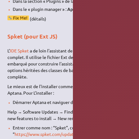
Dans la section « Plugins » de la « Aptana Start Page »
Dans le « plugin manager » :
Aptana Support for Adobe AIR
(détails)
Spket (pour Ext JS)
L'
IDE Spket
a de loin l'assistant de code pour
Ext JS
2.0 le plus
complet. Il utilise le fichier Ext de projet .jsb et le script de doc
embarqué pour construire l'assistant de code qui inclut les
options héritées des classes de base et de la documentation
complète.
Le mieux est de l'installer comme un plugin Eclipse dans
Aptana. Pour L'installer :
Démarrer Aptana et naviguer dans le menu de l'application :
Help → Software Updates → Find and Install… → Search for
new features to install → New remote site…
Entrer comme nom : “Spket”, comme url :
“
https://www.spket.com/update/
”