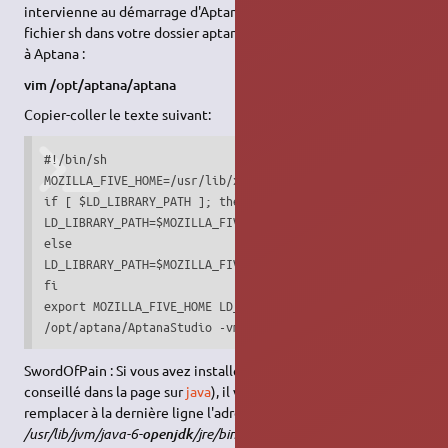
intervienne au démarrage d'Aptana. Dans ce cas, créer un
fichier sh dans votre dossier aptana qui nous servira de lanceur
à Aptana :
vim /opt/aptana/aptana
Copier-coller le texte suivant:
#!/bin/sh

MOZILLA_FIVE_HOME=/usr/lib/xulrunner

if [ $LD_LIBRARY_PATH ]; then

LD_LIBRARY_PATH=$MOZILLA_FIVE_HOME:$LD_LIBRARY_PATH

else

LD_LIBRARY_PATH=$MOZILLA_FIVE_HOME

fi

export MOZILLA_FIVE_HOME LD_LIBRARY_PATH

/opt/aptana/AptanaStudio -vm /usr/lib/jvm/java-6-sun/jre/
SwordOfPain : Si vous avez installé
JRE
avec openjdk (comme
conseillé dans la page sur
java
), il vous faudra sûrement
remplacer à la dernière ligne l'adresse de l'exécutable java par
/usr/lib/jvm/java-6-
/jre/bin/java
openjdk