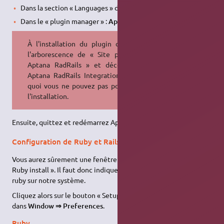
Dans la section « Languages » de la « Aptana Start Page »
Dans le « plugin manager » :
Aptana Radrails
À l'installation du plugin déployez
l'arborescence de « Site providing
Aptana RadRails » et décochez «
Aptana RadRails Integration » sans
quoi vous ne pouvez pas poursuivre
l'installation.
Ensuite, quittez et redémarrez Aptana Studio.
Configuration de Ruby et Rails
Vous aurez sûrement une fenêtre d'erreur « Unable to detect
Ruby install ». Il faut donc indiquer à Aptana Studio où trouver
ruby sur notre système.
Cliquez alors sur le bouton « Setup prefernces ». Sinon allez
dans
Window ⇒ Preferences
.
Ruby