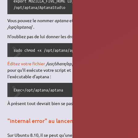
export MOZILLA_FIVE_HOME LD_LIBRARY_PATH

/opt/aptana/AptanaStudio
Vous pouvez le nommer
aptana
et l'enregistrer dans
/opt/aptana
/ .
N'oubliez pas de lui donner les droits d'exécution :
sudo chmod +x /opt/aptana/aptana
Éditez votre fichier
/usr/share/applications/aptana.desktop
pour qu'il exécute votre script et non plus directement
l'exécutable d'aptana :
Exec=/opt/aptana/aptana
À présent tout devrait bien se passer. Bon développement !
"internal error" au lancement
Sur Ubuntu 8.10, il se peut qu'une erreur (internal error)