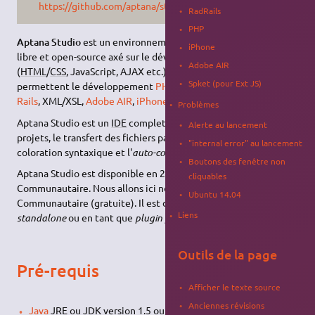
https://github.com/aptana/studio3
RadRails
PHP
Aptana Studio
est un environnement de développement (
IDE
)
iPhone
libre et open-source axé sur le développement Web
Adobe AIR
(
HTML
/
CSS
, JavaScript, AJAX etc.). Les plugins fournis
Spket (pour Ext JS)
permettent le développement
PHP
,
Python
(
Django
),
Ruby on
Rails
, XML/XSL,
Adobe AIR
,
iPhone
…
Problèmes
Aptana Studio est un
IDE
complet qui permet de gérer ses
Alerte au lancement
projets, le transfert des fichiers par
FTP
, qui intègre la
"internal error" au lancement
coloration syntaxique et l'
auto-completion
du code source, etc.
Boutons des fenêtre non
Aptana Studio est disponible en 2 versions : Professionnelle et
cliquables
Communautaire. Nous allons ici nous intéresser à la version
Ubuntu 14.04
Communautaire (gratuite). Il est disponible en version
Liens
standalone
ou en tant que
plugin pour
Eclipse
.
Outils de la page
Pré-requis
Afficher le texte source
Anciennes révisions
Java
JRE
ou JDK version 1.5 ou supérieur (pour Ubuntu 64