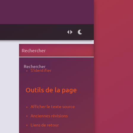
Rechercher
S'identifier
Outils de la page
Afficher le texte source
Anciennes révisions
Liens de retour