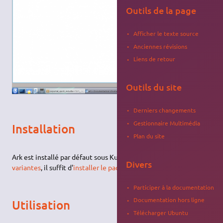
Outils de la page
Afficher le texte source
Anciennes révisions
Liens de retour
Outils du site
Derniers changements
Gestionnaire Multimédia
Installation
Plan du site
Ark est installé par défaut sous Kubuntu. Pour d'autres
Divers
variantes
, il suffit d'
installer le paquet
ark
.
Participer à la documentation
Documentation hors ligne
Utilisation
Télécharger Ubuntu