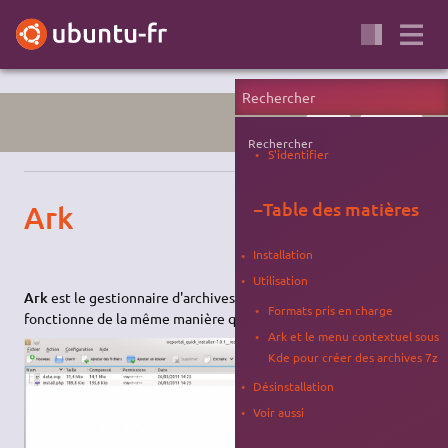
JAMMY
ARCHIVAGE
Rechercher
S'identifier
−
Table des matières
Ark
Installation
Utilisation
Ark
est le gestionnaire d'archives par défaut de Kubuntu et
Formats pris en charge
fonctionne de la même manière que
File-Roller
sous Ubuntu.
Ark et le menu contextuel sous
Kde pour créer des archives 7z
Désinstallation
Voir aussi