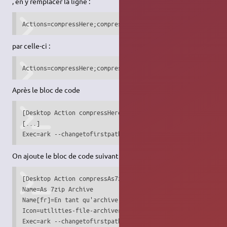
, en y remplacer la ligne :
Actions=compressHere;compressAsZip;compressAsRar;compress
par celle-ci :
Actions=compressHere;compressAs7zip;compressAsZip;compres
Après le bloc de code
[Desktop Action compressHere]

[...]

Exec=ark --changetofirstpath --add --autofilename tar.gz 
On ajoute le bloc de code suivant :
[Desktop Action compressAs7zip]

Name=As 7zip Archive

Name[fr]=En tant qu'archive 7zip

Icon=utilities-file-archiver

Exec=ark --changetofirstpath --add --autofilename 7z %F 