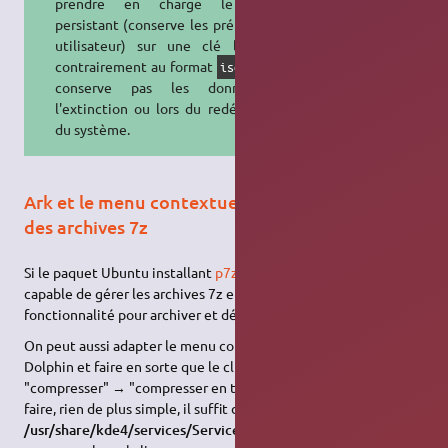
prendre en charge le mode
persistant (conserve les préférences
utilisateur) sur une clé live-
USB
,
contrairement au format
qui ne
iso
conserve pas les données à
l'extinction ou lors du redémarrage
du système.
Ark et le menu contextuel sous Kde pour créer
des archives 7z
Si le paquet Ubuntu installant
p7zip
est installé, Ark est
capable de gérer les archives 7z et ainsi on peut utiliser cette
fonctionnalité pour archiver et désarchiver du 7z.
On peut aussi adapter le menu contextuel de
Konqueror
ou
Dolphin et faire en sorte que le clic droit sur un fichier →
"compresser" → "compresser en tant que 7zip" existe. Pour ce
faire, rien de plus simple, il suffit d'
éditer le fichier
/usr/share/kde4/services/ServiceMenus/ark_addtoservicemenu.