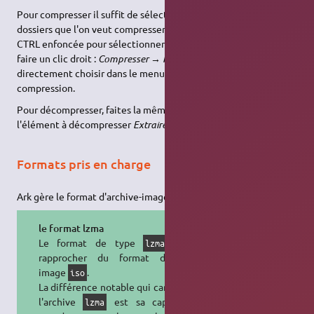
Pour compresser il suffit de sélectionner tous les fichiers ou
dossiers que l'on veut compresser ensemble (avec la touche
CTRL enfoncée pour sélectionner plusieurs éléments), et de
faire un clic droit :
Compresser → Ici
. Vous pouvez également
directement choisir dans le menu contextuel le format de
compression.
Pour décompresser, faites la même chose : Clic droit sur
l'élément à décompresser
Extraire → Extraire l'archive ici
.
Formats pris en charge
Ark gère le format d'archive-image compressée *.lzma .
le format lzma
Le format de type
est à
lzma
rapprocher du format d'archive-
image
.
iso
La différence notable qui caractérise
l'archive
est sa capacité à
lzma