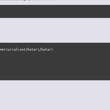
mercurialroot/hatari/hatari
