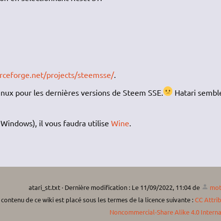
urceforge.net/projects/steemsse/
.
 Linux pour les dernières versions de Steem SSE.
Hatari semble
 Windows), il vous faudra utilise
Wine
.
atari_st.txt
· Dernière modification :
Le 11/09/2022, 11:04
de
mot
 contenu de ce wiki est placé sous les termes de la licence suivante :
CC Attri
Noncommercial-Share Alike 4.0 Interna