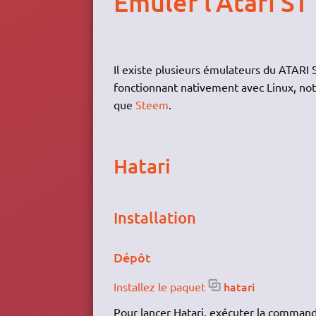
Émuler l'Atari ST
Il existe plusieurs émulateurs du ATARI 
fonctionnant nativement avec Linux, 
que
Steem
.
Hatari
Installation
Dépôt
hatari
Installez le paquet
Pour lancer Hatari, exécuter la comman