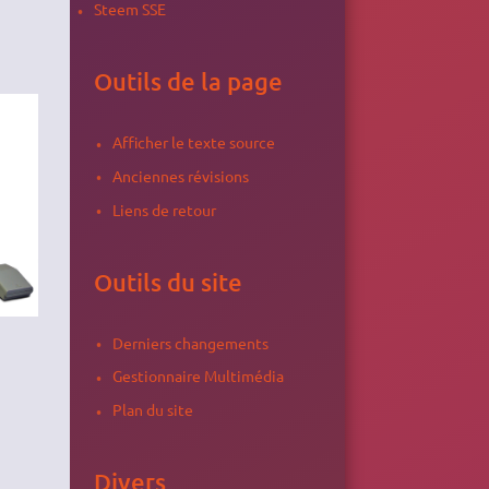
Steem SSE
Outils de la page
Afficher le texte source
Anciennes révisions
Liens de retour
Outils du site
Derniers changements
Gestionnaire Multimédia
Plan du site
Divers