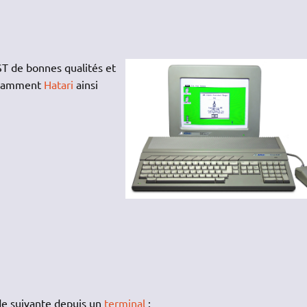
ST de bonnes qualités et
notamment
Hatari
ainsi
de suivante depuis un
terminal
: