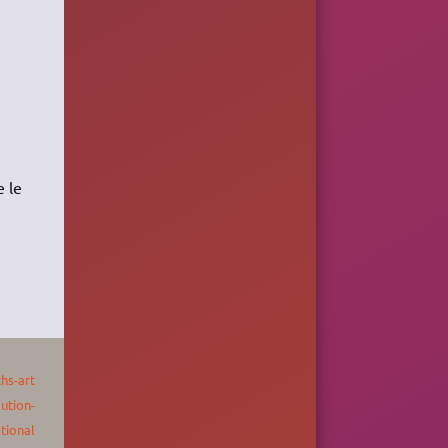
 le
hs-art
bution-
tional