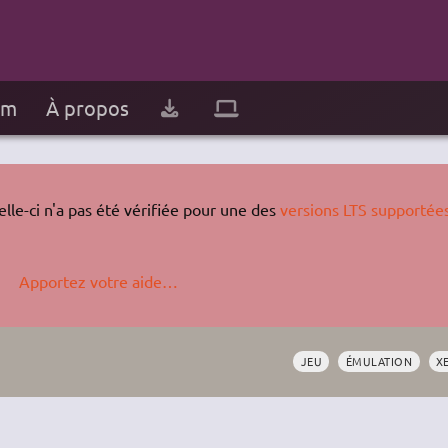
um
À propos
lle-ci n'a pas été vérifiée pour une des
versions LTS supportée
Apportez votre aide…
JEU
ÉMULATION
X