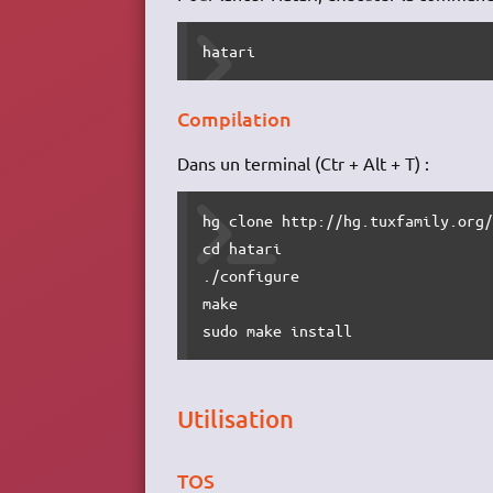
hatari
Compilation
Dans un terminal (Ctr + Alt + T) :
hg clone http://hg.tuxfamily.org/
cd hatari

./configure

make

sudo make install
Utilisation
TOS