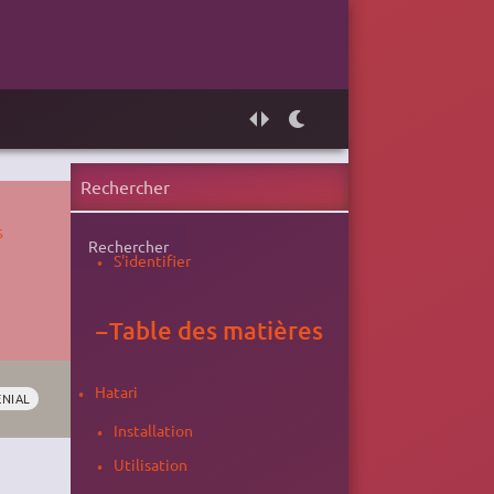
s
Rechercher
S'identifier
−
Table des matières
Hatari
ENIAL
Installation
Utilisation