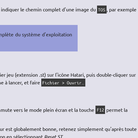
 indiquer le chemin complet d'une image du
, par exemple
TOS
omplète du système d'exploitation
r jeu (extension .st) sur l'icône Hatari, puis double-cliquer sur
e à lancer, et faire
Fichier > Ouvrir…
ute vers le mode plein écran et la touche
permet la
F12
teur est globalement bonne, retenez simplement qu'après toute
ion en sélectionnant
Reset ST
.