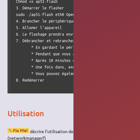
 Chmod +x ap51-flash

 3. Démarrer le flasher

 sudo ./ap51-flash eth0 OpenWRT-atheros-2.6-root.jffs2-64k
 4. Brancher le périphérique à l'aide d'un câble Ethernet 
 5. Allumer l'appareil

 6. Le flashage prendra environ 10 minutes pour une Fonera
 7. Débrancher et rebrancher (la prise par exemple) du dis
        * En gardant le périphérique connecté, aller à vot
        * Pendant que vous attendez FIXME pour que l'appa
        * Après 10 minutes environ après avoir clignoté v
        * Une fois dans, exécutez / sbin / update (ce qui 
        * Vous pouvez également exécuter une mise à jour 
 8. Redémarrer

Utilisation
décrire l'utilisation depuis Ubuntu.
(networkmanager?)