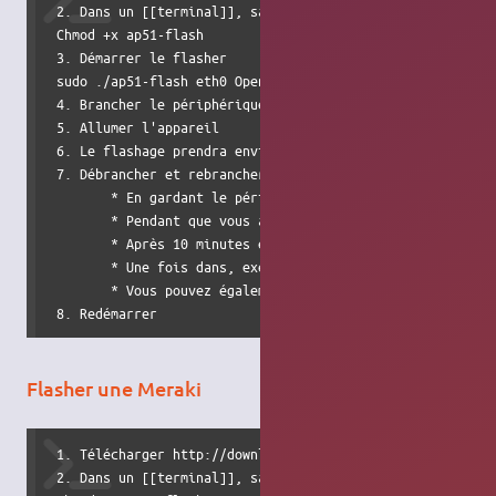
 2. Dans un [[terminal]], saisir la commande 

 Chmod +x ap51-flash

 3. Démarrer le flasher 

 sudo ./ap51-flash eth0 OpenWRT-atheros-2.6-root.jffs2-64k
 4. Brancher le périphérique à l'aide d'un câble Ethernet 
 5. Allumer l'appareil

 6. Le flashage prendra environ 10 minutes pour une Fonera
 7. Débrancher et rebrancher (la prise par exemple) du dis
        * En gardant le périphérique connecté, aller à vot
        * Pendant que vous attendez FIXME pour que l'appa
        * Après 10 minutes environ après avoir clignoté v
        * Une fois dans, exécutez / sbin / update (ce qui 
        * Vous pouvez également exécuter une mise à jour 
 8. Redémarrer
Flasher une Meraki
 1. Télécharger http://download.berlin.freifunk.net/sven-o
 2. Dans un [[terminal]], saisir la commande 
