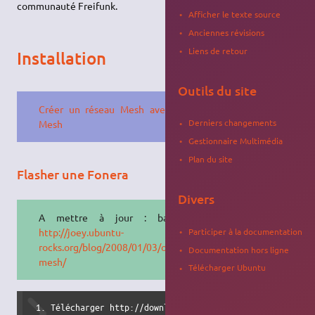
communauté Freifunk.
Afficher le texte source
Anciennes révisions
Liens de retour
Installation
Outils du site
Créer un réseau Mesh avec Open-
Derniers changements
Mesh
Gestionnaire Multimédia
Plan du site
Flasher une Fonera
Divers
A mettre à jour : basé sur
Participer à la documentation
http://joey.ubuntu-
rocks.org/blog/2008/01/03/open-
Documentation hors ligne
mesh/
Télécharger Ubuntu
 1. Télécharger http://download.berlin.freifunk.net/sven-o