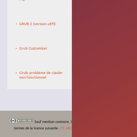
Le
L'Africain
22/01/2017,
GRUB 2 (version uEFI)
19:31
Le
Gemnoc
08/01/2011,
Grub Customizer
22:48
Le
15/05/2007,
Grub: problème de clavier
15:45
non fonctionnel
Sauf mention contraire, le contenu de ce wiki est placé sous les
termes de la licence suivante :
CC Attribution-Noncommercial-Share Alike 4.0
International