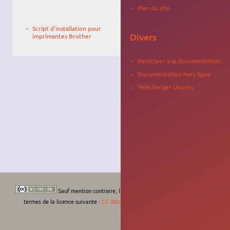
Plan du site
Le
Cedric
01/06/2012,
Script d'installation pour
21:22
Divers
imprimantes Brother
Participer à la documentation
Documentation hors ligne
Télécharger Ubuntu
Sauf mention contraire, le contenu de ce wiki est placé sous les
termes de la licence suivante :
CC Attribution-Noncommercial-Share Alike 4.0
International