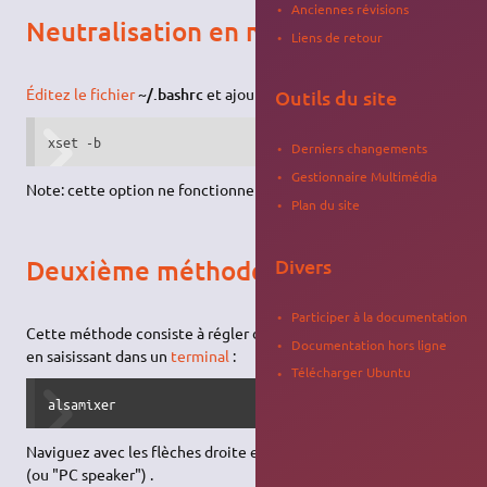
Anciennes révisions
Neutralisation en mode graphique
Liens de retour
Éditez le fichier
~/.bashrc
et ajoutez à la fin, la ligne suivante:
Outils du site
xset -b
Derniers changements
Gestionnaire Multimédia
Note: cette option ne fonctionne pas toujours.
Plan du site
Divers
Deuxième méthode
Participer à la documentation
Cette méthode consiste à régler directement dans alsamixer,
Documentation hors ligne
en saisissant dans un
terminal
:
Télécharger Ubuntu
alsamixer
Naviguez avec les flèches droite et gauche jusqu'au "
"
PC Beep
(ou "PC speaker") .