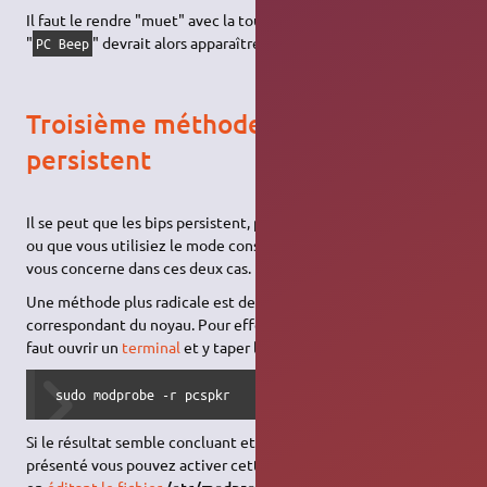
Il faut le rendre "muet" avec la touche "
" . Sur la barre
M
"
" devrait alors apparaître "
" (Mute).
PC Beep
MM
Troisième méthode : si les bips
persistent
Il se peut que les bips persistent, pour une raison qui échappe,
ou que vous utilisiez le mode console de Linux ; cette méthode
vous concerne dans ces deux cas.
Une méthode plus radicale est de décharger le module
correspondant du noyau. Pour effectuer un premier test, il vous
faut ouvrir un
terminal
et y taper la
commande
suivante:
 sudo modprobe -r pcspkr
Si le résultat semble concluant et qu'aucun problème ne s'est
présenté vous pouvez activer cette action à chaque démarrage