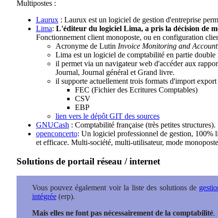
Multipostes :
Laurux
: Laurux est un logiciel de gestion d'entreprise permet
Lima
:
L'éditeur du logiciel Lima, a pris la décision de 
Fonctionnement client monoposte, ou en configuration clie
Acronyme de Lutin
Invoice Monitoring and Account
Lima est un logiciel de comptabilité en partie double
il permet via un navigateur web d'accéder aux rappor
Journal, Journal général et Grand livre.
il supporte actuellement trois formats d'import export 
FEC (Fichier des Ecritures Comptables)
CSV
EBP
lien vers le dépôt GIT des sources
GNUCash
: Comptabilité française (très petites structures).
openconcerto
: Un logiciel professionnel de gestion, 100% 
et efficace. Multi-société, multi-utilisateur, mode monopost
Solutions de portail réseau / internet
Vous pouvez également voir la liste des solutions de
gestio
intégrée
(erp).
Mais elles ne font pas nécessairement de la comptabilité
.