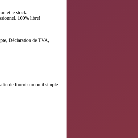
ion et le stock.
ssionnel, 100% libre!
mpte, Déclaration de TVA,
fin de fournir un outil simple