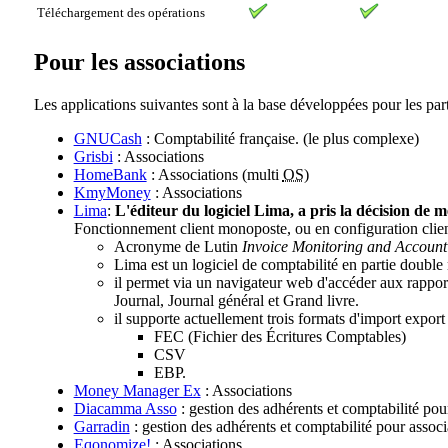
Téléchargement des opérations
Pour les associations
Les applications suivantes sont à la base développées pour les part
GNUCash
: Comptabilité française. (le plus complexe)
Grisbi
: Associations
HomeBank
: Associations (multi
OS
)
KmyMoney
: Associations
Lima
:
L'éditeur du logiciel Lima, a pris la décision de 
Fonctionnement client monoposte, ou en configuration clie
Acronyme de Lutin
Invoice Monitoring and Account
Lima est un logiciel de comptabilité en partie double
il permet via un navigateur web d'accéder aux rappor
Journal, Journal général et Grand livre.
il supporte actuellement trois formats d'import export 
FEC (Fichier des Écritures Comptables)
CSV
EBP.
Money Manager Ex
: Associations
Diacamma Asso
: gestion des adhérents et comptabilité pou
Garradin
: gestion des adhérents et comptabilité pour assoc
Eqonomize!
: Associations