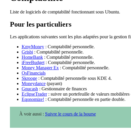
Liste de logiciels de comptabilité fonctionnant sous Ubuntu.
Pour les particuliers
Les applications suivantes sont les plus adaptées pour la gestion fi
KmyMoney
: Comptabilité personnelle.
Grisbi
: Comptabilité personnelle.
HomeBank
: Comptabilité personnelle.
iFreeBudget
: Comptabilité personnelle.
Money Manager Ex
: Comptabilité personnelle.
OsFinancials
Skrooge
: Comptabilité personnelle sous KDE 4.
Moneydance
(payant)
Gnucash
: Gestionnaire de finances
EclipseTrader
: suivre un portefeuille de valeurs mobilières
Eqonomize!
: Comptabilité personnelle en partie double.
À voir aussi :
Suivre le cours de la bourse