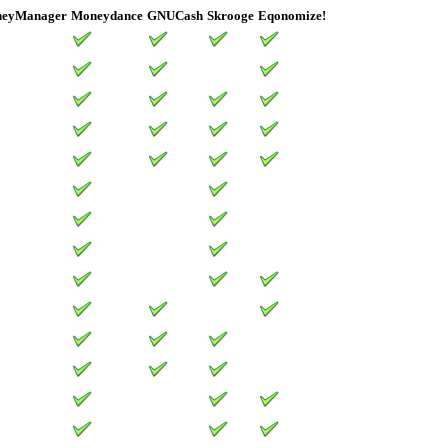
eyManager
Moneydance
GNUCash
Skrooge
Eqonomize!