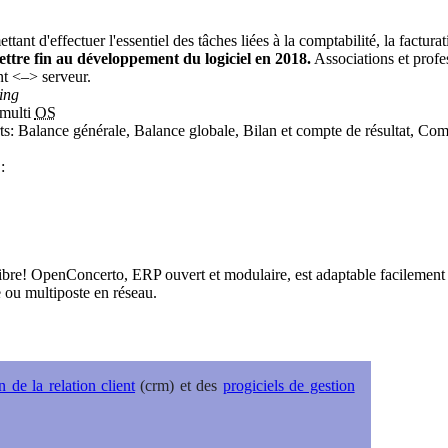
tant d'effectuer l'essentiel des tâches liées à la comptabilité, la facturat
mettre fin au développement du logiciel en 2018.
Associations et profe
nt <–> serveur.
ing
 multi
OS
ts: Balance générale, Balance globale, Bilan et compte de résultat, Co
:
libre! OpenConcerto, ERP ouvert et modulaire, est adaptable facilement a
e ou multiposte en réseau.
n de la relation client
(crm) et des
progiciels de gestion