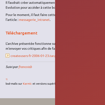
Il faudrait créer automatiquement une configuration de
Evolution pour accéder à cette boîte "mbox".
Pour le moment, il faut faire cette opération à la main, voir
l'article :
messagerie_intranet
.
Téléchargement
L'archive présentée fonctionne sur ma configuration. Merci de
m'envoyer vos critiques afin de faire évoluer ce script.
createusers-fr-2006-01-23.tar.gz
Suivi par
francoisb
1)
bsd-mailx sur
Karmic
et versions supérieures d'Ubuntu