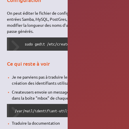
On peut éditer le fichier de configuration si l'on veut créer des
entrées Samba, MySQL, PostGres, un espace web personnel,
modifier la longueur des noms d'utilisateurs ou les mots de
passe générés.
      sudo gedit /etc/createusers.conf
Ce qui reste à voir
Je ne parviens pas à traduire les lettres accentuées lors de la
création des identifiants utilisateurs.
Createusers envoie un message de bienvenue qui abouti
dans la boîte "mbox" de chaque utilisateur
 /var/mail/identifiant-utilisateur
Traduire la documentation