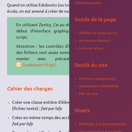
Téléchargement
Quand on utilise Edubuntu (ou tout serveur Linux) dans une
école, on est amené à créer de nombreux utilisateurs.
Outils de la page
En utilisant Zenity, j'ai pu donner un
début d'interface graphique à ce
Afficher le texte source
script.
Anciennes révisions
Attention : les contrôles d'intégrité
Liens de retour
des fichiers sont assez sommaires : à
manier avec précaution :
Outils du site
Createusers-fr-gui
.
Derniers changements
Gestionnaire Multimédia
Cahier des charges
Plan du site
Créer une classe entière d'élèves à partir d'une liste de noms
(fichier texte) :
fait par lsfp
Divers
Créer en même temps des accès Samba, MySQL, PostGres… :
fait par lsfp
Participer à la documentation
Documentation hors ligne