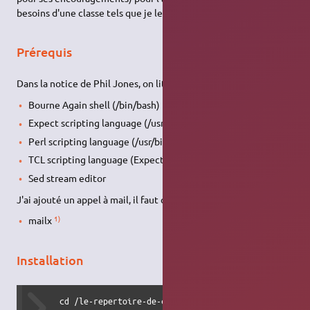
besoins d'une classe tels que je les concevais.
Prérequis
Dans la notice de Phil Jones, on lit :
Bourne Again shell (/bin/bash)
Expect scripting language (/usr/bin/expect)
Perl scripting language (/usr/bin/perl)
TCL scripting language (Expect is based upon this)
Sed stream editor
J'ai ajouté un appel à mail, il faut donc installer le paquet :
1)
mailx
Installation
      cd /le-repertoire-de-createusers
