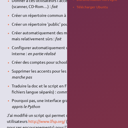
Donner à ces utilisateurs l'accès aux ressources de base
(scanner, CD-Rom…) :
fait
Télécharger Ubuntu
Créer un répertoire commun à toute la classe :
fait
Créer un répertoire 'public' pour chaque utilisateur :
fait
Créer automatiquement des mots de passe prononçables
mais relativement sûrs :
fait
Configurer automatiquement un compte de messagerie
interne :
en partie réalisé
Créer des comptes pour schooltool :
à faire
Supprimer les accents pour les identifiants utilisateurs :
ne
marche pas
Traduire la doc et le script en Français (si possible par des
fichiers langue séparés) :
commencé
Pourquoi pas, une interface graphique :
à faire, dès que j'aurai
appris le Python
J'ai modifié un script qui permet de créer de multiples
utilisateurs
http://www.lfsp.org/
(un grand merci à Phil Jones
pour ses encouragements) pour l'adapter à Edubuntu et aux