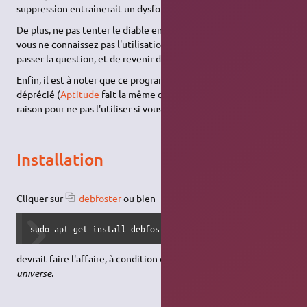
suppression entrainerait un dysfonctionnement du système.
De plus, ne pas tenter le diable en supprimant un paquet dont
vous ne connaissez pas l'utilisation. (il est toujours possible de
passer la question, et de revenir dessus après)
Enfin, il est à noter que ce programme est officiellement
déprécié (
Aptitude
fait la même chose), mais ce n'est pas une
raison pour ne pas l'utiliser si vous l'appréciez !
Installation
Cliquer sur
debfoster
ou bien
sudo apt-get install debfoster
devrait faire l'affaire, à condition d'avoir activé les dépôts
universe
.