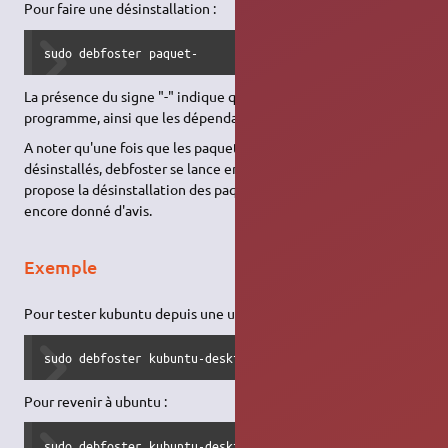
Pour faire une désinstallation :
sudo debfoster paquet-
La présence du signe "-" indique qu'il faut désinstaller le
programme, ainsi que les dépendances non utilisées.
A noter qu'une fois que les paquets sont installés ou
désinstallés, debfoster se lance en mode interactif si besoin, et
propose la désinstallation des paquets pour lesquels on n'a pas
encore donné d'avis.
Exemple
Pour tester kubuntu depuis une ubuntu :
sudo debfoster kubuntu-desktop
Pour revenir à ubuntu :
sudo debfoster kubuntu-desktop-