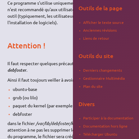
Ce programme s'utilise uniquement en ligne de commandes. Il
Outils de la page
n'est recommandé qu'aux utilisateurs familiarisés avec cet
outil (typiquement, les utilisateurs du
Terminal
pour
l'installation de logiciels).
Afficher le texte source
Anciennes révisions
Liens de retour
Attention !
Outils du site
Il faut respecter quelques précautions pour utiliser sans danger
.
debfoster
Derniers changements
Gestionnaire Multimédia
Ainsi il faut toujours veiller à avoir les lignes :
Plan du site
ubuntu-base
grub (ou lilo)
Divers
paquet du kernel (par exemple linux-686)
debfoster
Participer à la documentation
dans le fichier
/var/lib/debfoster/keepers
(ou faire très
Documentation hors ligne
attention à ne pas les supprimer lors de la première utilisation
Télécharger Ubuntu
du programme, le fichier sera créé automatiquement), leur