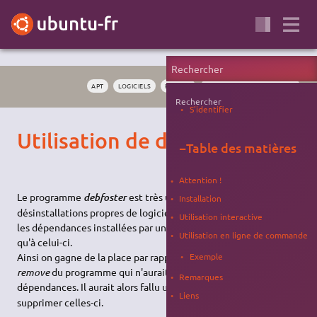
APT
LOGICIELS
PAQUET
GESTIONNAIRE DE PAQUETS
Rechercher
S'identifier
Utilisation de debfoster
−
Table des matières
Attention !
Le programme
est très utile pour pouvoir faire des
debfoster
Installation
désinstallations propres de logiciels, car il permet de supprimer
Utilisation interactive
les dépendances installées par un paquet, et qui ne servent
Utilisation en ligne de commande
qu'à celui-ci.
Exemple
Ainsi on gagne de la place par rapport à un simple
apt-get
remove
du programme qui n'aurait pas supprimé les
Remarques
dépendances. Il aurait alors fallu utiliser
pour
deborphan
Liens
supprimer celles-ci.