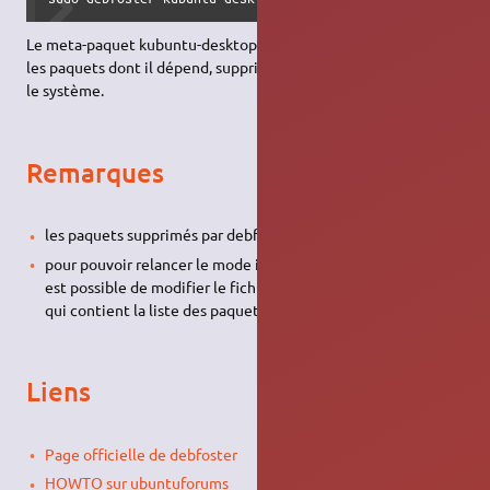
Le meta-paquet kubuntu-desktop sera supprimé, ainsi que tous
les paquets dont il dépend, supprimant toute trace de KDE sur
le système.
Remarques
les paquets supprimés par debfoster seront purgés.
pour pouvoir relancer le mode interactif depuis le début, il
est possible de modifier le fichier
/var/lib/debfoster/keepers
qui contient la liste des paquets que l'on souhaite conserver.
Liens
Page officielle de debfoster
HOWTO sur ubuntuforums