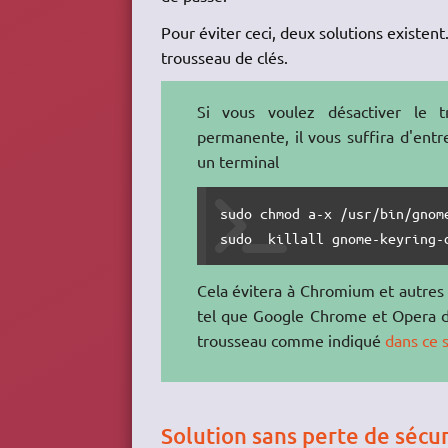
Pour éviter ceci, deux solutions existen
trousseau de clés.
Si vous voulez désactiver le 
permanente, il vous suffira d'ent
un terminal
sudo chmod a-x /usr/bin/gnome
sudo  killall gnome-keyring-
Cela évitera à Chromium et autres
tel que Google Chrome et Opera 
trousseau comme indiqué
dans ce 
Solution sans perte de sécur