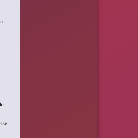
ur
de
asse