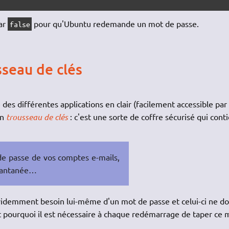
ar
pour qu'Ubuntu redemande un mot de passe.
false
seau de clés
des différentes applications en clair (facilement accessible par
un
trousseau de clés
: c'est une sorte de coffre sécurisé qui cont
de passe de vos comptes e-mails,
stantanée…
évidemment besoin lui-même d'un mot de passe et celui-ci ne do
est pourquoi il est nécessaire à chaque redémarrage de taper ce 