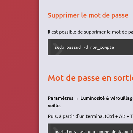
Supprimer le mot de passe
Il est possible de supprimer le mot de 
sudo passwd -d nom_compte
Mot de passe en sortie
Paramètres → Luminosité & vérouillag
veille
.
Puis, à partir d'un terminal (Ctrl + Alt + T)
gsettings set org.gnome.desktop.