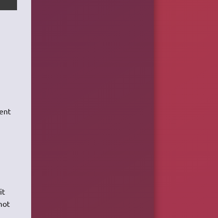
ient
it
mot