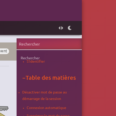
URITÉ
Rechercher
S'identifier
−
Table des matières
Désactiver mot de passe au
démarrage de la session
Connexion automatique
Supprimer le mot de passe