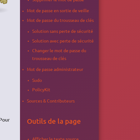
Mot de passe en sortie de veille
Mot de passe du trousseau de clés
Solution sans perte de sécurité
Solution avec perte de sécurité
Changer le mot de passe du
trousseau de clés
Mot de passe administrateur
Sudo
PolicyKit
Sources & Contributeurs
 Pour
Outils de la page
Afficher le texte source