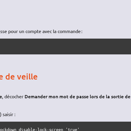
passe pour un compte avec la commande :
 de veille
e
Demander mon mot de passe lors de la sortie de
, décocher
 saisir :
lockdown disable-lock-screen 'true'