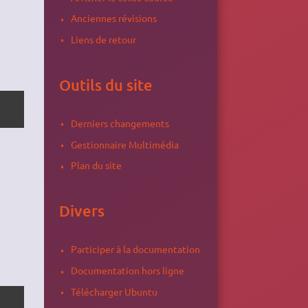
Anciennes révisions
Liens de retour
Outils du site
Derniers changements
Gestionnaire Multimédia
Plan du site
Divers
Participer à la documentation
Documentation hors ligne
Télécharger Ubuntu