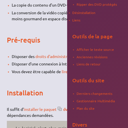
Ripper des DVD protégés
La copie du contenu d'un DVD-vidéo sur le disque dur,
La conversion de la vidéo copiée dans un autre format vidéo
Désinstallation
moins gourmand en espace disque.
Liens
Outils de la page
Pré-requis
Afficher le texte source
Disposer des
droits d'administration
.
Anciennes révisions
Disposer d'une connexion à Internet configurée et activée.
Liens de retour
Vous devez être capable de
lire un DVD Vidéo
du commerce.
Outils du site
Installation
Derniers changements
Gestionnaire Multimédia
Plan du site
Il suffit d'
installer le paquet
dvdrip
et acceptez les
dépendances demandées.
Divers