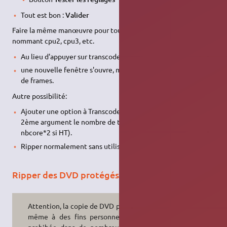
Tout est bon :
Valider
Faire la même manœuvre pour tous les processeurs en les
nommant cpu2, cpu3, etc.
Au lieu d'appuyer sur transcode faites : ajouter au cluster
une nouvelle fenêtre s'ouvre, mettre 25000 comme nombre
de frames.
Autre possibilité:
Ajouter une option à Transcode, du genre "-u 256,2" avec en
2ème argument le nombre de threads voulus (=nbcore ou
nbcore*2 si HT).
Ripper normalement sans utiliser le mode cluster…
Ripper des DVD protégés
Attention, la copie de DVD protégés,
même à des fins personnelles, est
prohibée dans de nombreux pays !