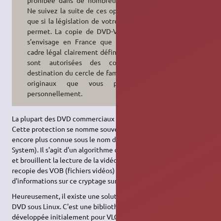
Ne suivez la suite de ces opérations
que si la législation de votre pays le
permet. La copie de DVD-Vidéo ne
s’envisage en France que dans un
cadre légal clairement défini. Seules
sont autorisées des copies, à
destination du cercle de famille, des
originaux que vous possédez
personnellement.
La plupart des DVD commerciaux sont protégés contre la copie.
Cette protection se nomme souvent Macrovision protection ou
encore plus connue sous le nom de
CSS
(Content Scrambling
System). Il s'agit d'un algorithme qui envoie de fausses couleurs
et brouillent la lecture de la vidéo, et qui empêche toute
recopie des VOB (fichiers vidéos) sur le PC. Vous trouverez plus
d'informations sur ce cryptage sur
Planète Numérique
Heureusement, il existe une solution pour lire et ripper ces
DVD sous Linux. C'est une bibliothèque nommée
libdvdcss2
développée initialement pour VLC, et qui permet le décodage