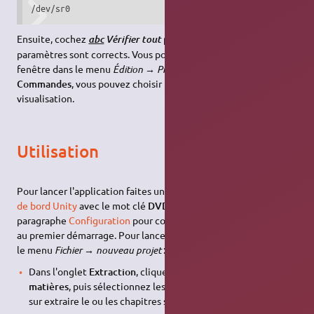
/dev/sr0
Ensuite, cochez
pour être sûr que les
abc
Vérifier tout
paramètres sont corrects. Vous pourrez revenir sur cette
fenêtre dans le menu
Édition → Préférences
. Dans l'onglet
Commandes
, vous pouvez choisir le lecteur multimédia pour la
visualisation.
Utilisation
Pour lancer l'application faites une recherche dans
le tableau
de bord Unity
avec le mot clé
DVDrip
. (Reportez-vous au
paragraphe
Configuration
pour compléter la fenêtre qui s'ouvre
au premier démarrage. Pour lancer votre extraction allez dans
le menu
Fichier → nouveau projet
:
Dans l'onglet
Extraction
, cliquez sur
Lire la table des
matières
, puis sélectionnez les chapitres voulus et cliquez
sur extraire le ou les chapitres sélectionnés,