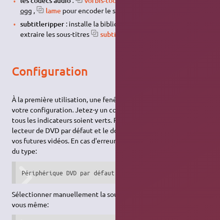
les codecs audio
:
vorbis-tools
pour lire/écrire le format
ogg
,
lame
pour encoder le son en
mp3
,
subtitleripper
: installe la bibliothèque nécessaire pour
1)
extraire les sous-titres
subtitleripper
.
Configuration
À la première utilisation, une fenêtre s'ouvrira pour vérifier
votre configuration. Jetez-y un coup d'œil, mais inutile que
tous les indicateurs soient verts. Réglez surtout le nom du
lecteur de DVD par défaut et le dossier d'enregistrement de
vos futures vidéos. En cas d'erreur de détection de lecteur dvd
du type:
Périphérique DVD par défaut: **/dev/dvd n'existe pas : ER
Sélectionner manuellement la source de données en le tapant
vous même: