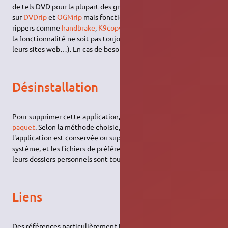
de tels DVD pour la plupart des grands rippers de Linux (testés
sur
DVDrip
et
OGMrip
mais fonctionne sur beaucoup d'autre
rippers comme
handbrake
,
K9copy
,
WinX DVD Ripper
bien que
la fonctionnalité ne soit pas toujours mise en évidence sur
leurs sites web…). En cas de besoin
installez libdvdcss
.
Désinstallation
Pour supprimer cette application, il suffit de
supprimer son
paquet
. Selon la méthode choisie, la configuration globale de
l'application est conservée ou supprimée. Les journaux du
système, et les fichiers de préférence des utilisateurs dans
leurs dossiers personnels sont toujours conservés.
Liens
Des références particulièrement intéressantes pour