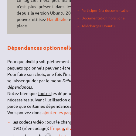
Le logiciel n'est plus maintenu, et
n'est plus présent dans les dépôts
Participer à la documentation
depuis la version Ubuntu 20.04. Vous
Documentation hors ligne
pouvez utilisez
Handbrake
en lieu et
place.
Télécharger Ubuntu
Dépendances optionnelles de DVDrip
Pour que
dvdrip
soit pleinement opérationnel et pratique, des
paquets optionnels peuvent être ajoutés.
Pour faire son choix, une fois l'installation effectuée, on peut
se laisser guider par le menu
Déboguer>Vérifier les
dépendances
.
Notez bien que
toutes
les dépendances ne sont
pas
nécessaires suivant l'utilisation que vous souhaitez faire, et
parce que certaines dépendances doublonnent les actions.
Vous pouvez donc
ajouter les paquets
:
les codecs vidéo
: pour le changement de format de vidéo du
DVD (réencodage):
ffmpeg
,
divx
,
xvid
,