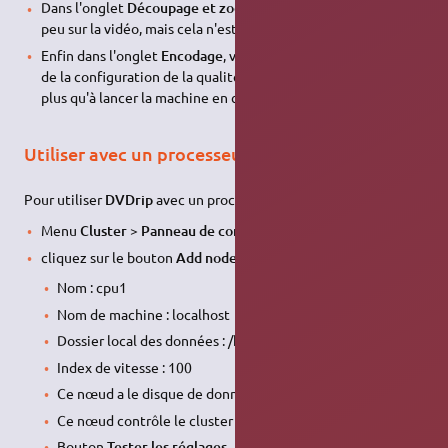
Dans l'onglet
Découpage et zoom
, vous pouvez travailler un
peu sur la vidéo, mais cela n'est pas forcément utile,
Enfin dans l'onglet
Encodage
, vous avez le choix des codecs,
de la configuration de la qualité et/ou taille. Il ne vous reste
plus qu'à lancer la machine en cliquant sur
Encoder la vidéo
.
Utiliser avec un processeur multi-cœur
Pour utiliser
DVDrip
avec un processeur multi-cœur :
Menu
Cluster > Panneau de contrôle
cliquez sur le bouton
Add node
et remplissez comme suit :
Nom : cpu1
Nom de machine : localhost
Dossier local des données : /home/$USER/dvdrip-data
Index de vitesse : 100
Ce nœud a le disque de données dvd::rip ? Oui
Ce nœud contrôle le cluster ? Oui
Bouton
Tester les réglages