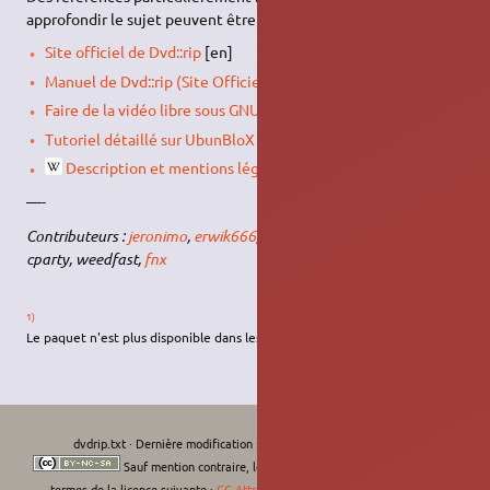
approfondir le sujet peuvent être utiles.
Site officiel de Dvd::rip
[en]
Manuel de Dvd::rip (Site Officiel)
[en]
Faire de la vidéo libre sous GNU/Linux, lprod.org
[fr]
Tutoriel détaillé sur UbunBloX
[fr]
Description et mentions légales de libdvdcss
[fr]
—-
Contributeurs :
jeronimo
,
erwik666
, L.Bellegarde, lprod.org,
cparty, weedfast,
fnx
1)
Le paquet n'est plus disponible dans les dépôts officiels depuis
Cosmic
dvdrip.txt
· Dernière modification :
Le 11/09/2022, 11:33
de
moths-art
Sauf mention contraire, le contenu de ce wiki est placé sous les
termes de la licence suivante :
CC Attribution-Noncommercial-Share Alike 4.0