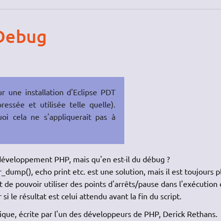
XDebug
 une installation d'Eclipse PDT
ssée et utilisée telle quelle).
i cela ne s'appliquerait pas à
 développement PHP, mais qu'en est-il du débug ?
_dump(), echo print etc. est une solution, mais il est toujours p
t de pouvoir utiliser des points d'arrêts/pause dans l'exécution
 si le résultat est celui attendu avant la fin du script.
que, écrite par l'un des développeurs de PHP, Derick Rethans.