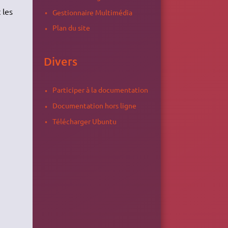
 les
Gestionnaire Multimédia
Plan du site
Divers
Participer à la documentation
Documentation hors ligne
Télécharger Ubuntu