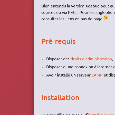
Bien entendu la version Xdebug peut aussi
sources ou via PECL. Pour les anglophones
consulter les liens en bas de page
Pré-requis
Disposer des
droits d'administration
,
Disposer d'une connexion à Internet c
Avoir installé un serveur
LAMP
et dis
Installation
Il vous suffit, pour cela, d'
installer les p