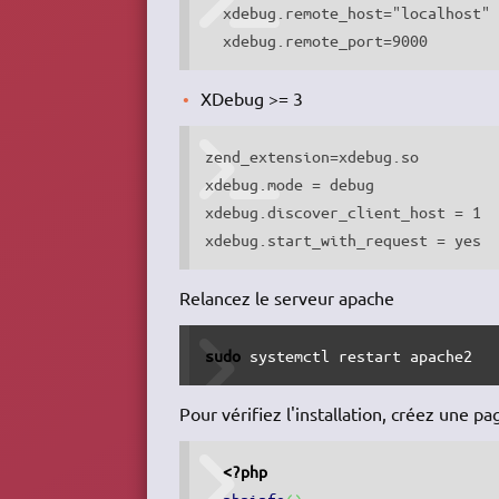
  xdebug.remote_host="localhost"

  xdebug.remote_port=9000
XDebug >= 3
zend_extension=xdebug.so

xdebug.mode = debug

xdebug.discover_client_host = 1

Relancez le serveur apache
sudo
 systemctl restart apache2
Pour vérifiez l'installation, créez une pa
<?php
phpinfo
(
)
;