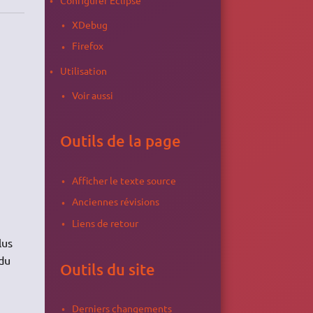
XDebug
Firefox
Utilisation
Voir aussi
Outils de la page
Afficher le texte source
Anciennes révisions
Liens de retour
lus
 du
Outils du site
Derniers changements