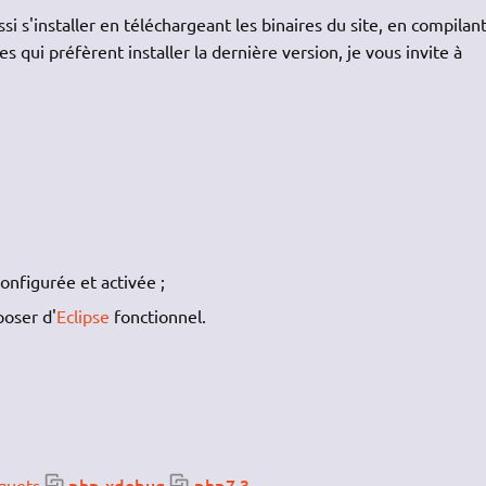
 s'installer en téléchargeant les binaires du site, en compilant
 qui préfèrent installer la dernière version, je vous invite à
onfigurée et activée ;
poser d'
Eclipse
fonctionnel.
php-xdebug
php7.3
aquets
.