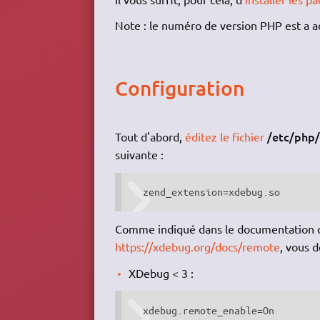
Note : le numéro de version PHP est a a
Configuration
/etc/php/
Tout d'abord,
éditez le fichier
suivante :
  zend_extension=xdebug.so
Comme indiqué dans le documentation of
https://xdebug.org/docs/remote
, vous d
XDebug < 3 :
  xdebug.remote_enable=On
