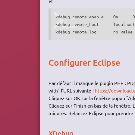
et
xdebug.remote_enable	On	On

xdebug.remote_host	localhost	localhost

Configurer Eclipse
Par défaut il manque le plugin PHP : PD
with" l'
URL
suivante :
https://download.e
Cliquez sur OK sur la fenêtre popup "A
Cliquez sur Finish en bas de la fenêtre.
minutes. Relancez Eclipse pour prendre 
XDebug