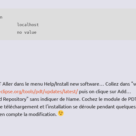
xdebug.remote_log	no value	no value
T Aller dans le menu Help/Install new software… Collez dans "
clipse.org/tools/pdt/updates/latest/
puis on clique sur Add…
dd Repository" sans indiquer de Name. Cochez le module de PDT
 Le téléchargement et l'installation se déroule pendant quelques
en compte la modification.