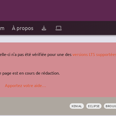
um
À propos
lle-ci n'a pas été vérifiée pour une des
versions LTS supportée
e page est en cours de rédaction.
Apportez votre aide…
XENIAL
ECLIPSE
BROUI