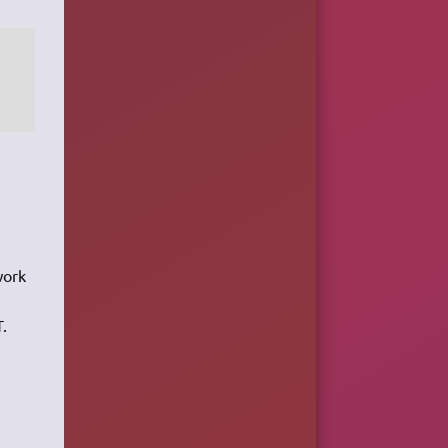
work
.