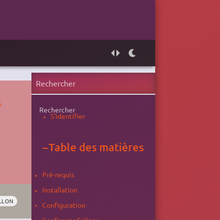
s
Rechercher
S'identifier
−
Table des matières
Pré-requis
Installation
LLON
Configuration
Configurer Eclipse