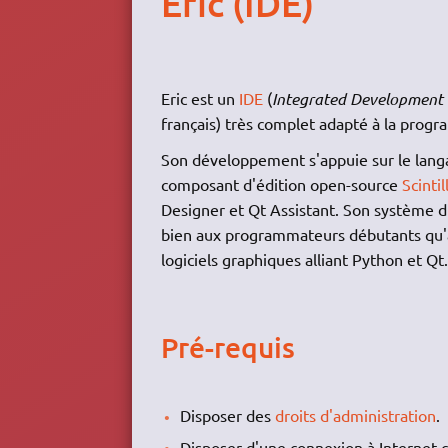
Eric (IDE)
Eric est un
IDE
(
Integrated Development
français) très complet adapté à la pro
Son développement s'appuie sur le lan
composant d'édition open-source
Scintil
Designer et Qt Assistant. Son système d'
bien aux programmateurs débutants qu'a
logiciels graphiques alliant Python et Qt.
Pré-requis
Disposer des
droits d'administration
.
Disposer d'une connexion à Internet c