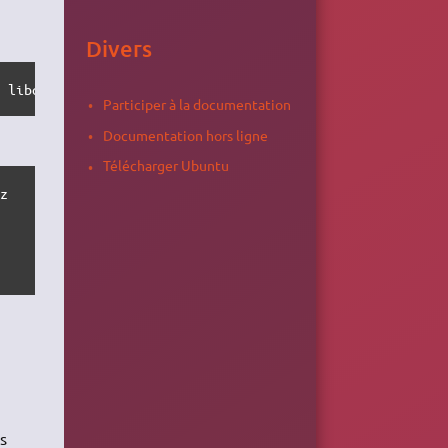
Divers
s libqt5scintilla2-11 python3-pyqt5.qtwebkit python3-pyq
Participer à la documentation
Documentation hors ligne
Télécharger Ubuntu
z

s