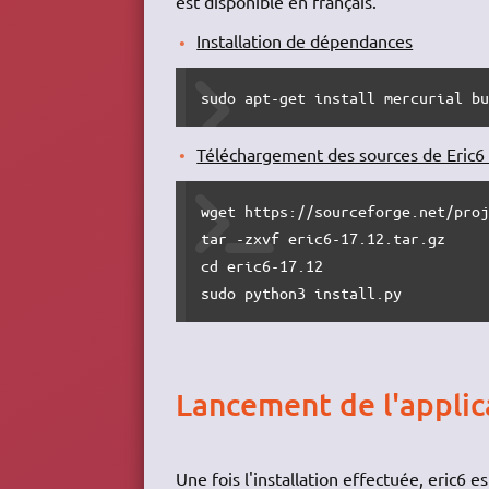
est disponible en français.
Installation de dépendances
sudo apt-get install mercurial b
Téléchargement des sources de Eric6 e
wget https://sourceforge.net/proj
tar -zxvf eric6-17.12.tar.gz

cd eric6-17.12

sudo python3 install.py
Lancement de l'applic
Une fois l'installation effectuée, eric6