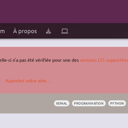
um
À propos
lle-ci n'a pas été vérifiée pour une des
versions LTS supportée
Apportez votre aide…
XENIAL
PROGRAMMATION
PYTHON