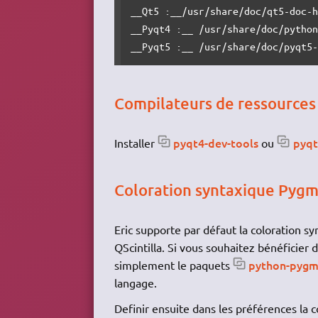
__Qt5 :__/usr/share/doc/qt5-doc-h
__Pyqt4 :__ /usr/share/doc/python
__Pyqt5 :__ /usr/share/doc/pyqt5
Compilateurs de ressources 
pyqt4-dev-tools
pyqt
Installer
ou
Coloration syntaxique Pyg
Eric supporte par défaut la coloration sy
QScintilla. Si vous souhaitez bénéficier 
python-pygm
simplement le paquets
langage.
Definir ensuite dans les préférences la co