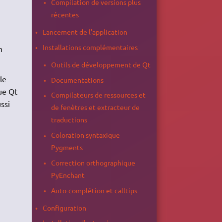
Compilation de versions plus
récentes
Lancement de l'application
Installations complémentaires
n
Outils de développement de Qt
 le
Documentations
ue Qt
Compilateurs de ressources et
ssi
de fenètres et extracteur de
traductions
Coloration syntaxique
Pygments
Correction orthographique
PyEnchant
Auto-complétion et calltips
Configuration