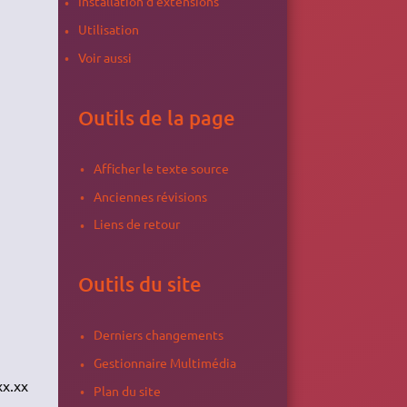
Installation d'extensions
Utilisation
Voir aussi
Outils de la page
Afficher le texte source
Anciennes révisions
Liens de retour
Outils du site
Derniers changements
Gestionnaire Multimédia
xx.xx
Plan du site