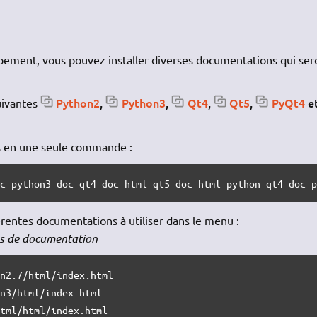
pement, vous pouvez installer diverses documentations qui ser
Python2
,
Python3
,
Qt4
,
Qt5
,
PyQt4
e
suivantes
ns en une seule commande :
oc python3-doc qt4-doc-html qt5-doc-html python-qt4-doc 
érentes documentations à utiliser dans le menu :
s de documentation
n2.7/html/index.html

n3/html/index.html

tml/html/index.html
