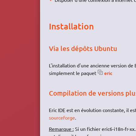
Installation
Via les dépôts Ubuntu
L'installation d'une ancienne version de 
eric
simplement le paquet
Compilation de versions plu
Eric
IDE
est en évolution constante, il est
sourceforge
.
Remarque :
Si un fichier eric6-i18n-fr-xx