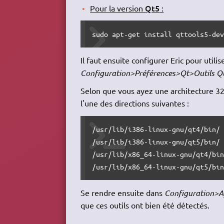
Qt5
Pour la version
:
sudo apt-get install qttools5-de
Il faut ensuite configurer Eric pour utilis
Configuration>Préférences>Qt>Outils Q
Selon que vous ayez une architecture 32 
l'une des directions suivantes :
/usr/lib/i386-linux-gnu/qt4/bin/

/usr/lib/i386-linux-gnu/qt5/bin/

/usr/lib/x86_64-linux-gnu/qt4/bin
/usr/lib/x86_64-linux-gnu/qt5/bi
Se rendre ensuite dans
Configuration>Aff
que ces outils ont bien été détectés.