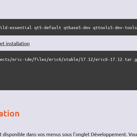
uild-essential qt5-default qtbase5-dev qttools5-dev-tool
t installation
ects/eric-ide/files/eric6/stable/17.12/eric6-17.12.tar.g
ation
 est disponible dans vos menus sous l'onglet Développement. Vou