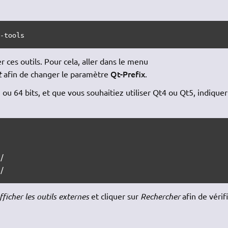
v-tools
er ces outils. Pour cela, aller dans le menu
Qt-Prefix
t
afin de changer le paramètre
.
ou 64 bits, et que vous souhaitiez utiliser Qt4 ou Qt5, indiquer
/

n/
icher les outils externes
et cliquer sur
Rechercher
afin de vérif