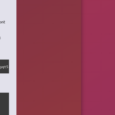
ont
t
pyqt5-doc