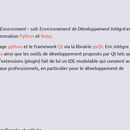
 Environment
– soit
Environnement de Développement Intégré
e
grammation
Python
et
Ruby
.
gage
python
et le framework
Qt
via la librairie
pyQt
. Eric intègre
la
ainsi que les outils de développement proposés par Qt tels q
extensions (plugin) fait de lui un
IDE
modulable qui convient au
ux professionnels, en particulier pour le développement de
onfigurée et activée.