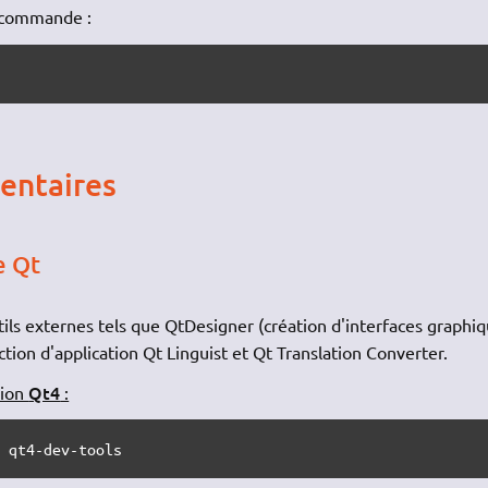
e commande :
entaires
e Qt
tils externes tels que QtDesigner (création d'interfaces graphiq
uction d'application Qt Linguist et Qt Translation Converter.
Qt4
sion
:
r qt4-dev-tools