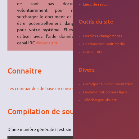
ne sont pas documentées
Liens de retour
volontairement pour ne pas
surcharger le document et peuvent
Outils du site
être potentiellement
dangereuses
pour votre système
. Elles sont à
utiliser avec l'aide donnée sur le
Derniers changements
canal
IRC
#ubuntu-fr
Gestionnaire Multimédia
Plan du site
Connaitre
Divers
Participer à la documentation
Les commandes de base en console
Documentation hors ligne
Télécharger Ubuntu
Compilation de sources
D'une manière générale il est simple de compiler des sources.