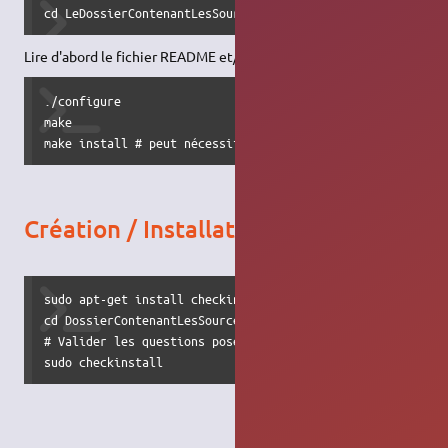
cd LeDossierContenantLesSources
Lire d'abord le fichier README et/ou INSTALL
./configure

make

make install # peut nécessiter d'être superutilisateur, u
Création / Installation d'un paquet
sudo apt-get install checkinstall

cd DossierContenantLesSources

# Valider les questions posées

sudo checkinstall 