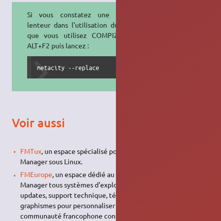
Si vous constatez une certaine
lenteur dans l'utilisation du jeu et
que vous utilisez COMPIZ, faites
ALT+F2 puis lancez :
metacity --replace
Voir aussi
FMTux
, un espace spécialisé pour l'utilisation du jeu Football
Manager sous Linux.
FMEurope
, un espace dédié au utilisateurs du jeu Football
Manager tous systèmes d'exploitation confondus. Patchs,
updates, support technique, téléchargements des
graphismes pour personnaliser votre jeu, stories. C'est LA
communauté francophone consacrée à Football Manager.