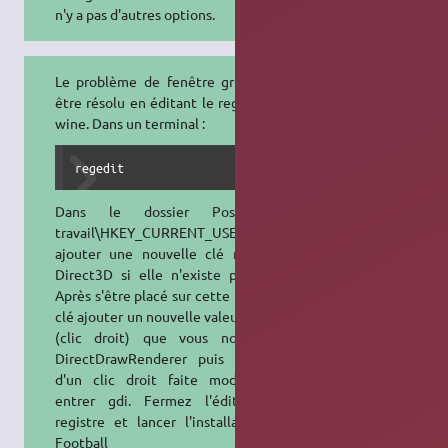
n'y a pas d'autres options.
Le problème de fenêtre grise peut
être résolu en éditant le registre de
wine. Dans un terminal :
regedit
Dans le dossier Poste de
travail\HKEY_CURRENT_USER\Software\Wine,
ajouter une nouvelle clé nommée
Direct3D si elle n'existe pas déja.
Après s'être placé sur cette nouvelle
clé ajouter un nouvelle valeur chaine
(clic droit) que vous nommerez
DirectDrawRenderer puis à l'aide
d'un clic droit faite modifier et
entrer gdi. Fermez l'éditeur de
registre et lancer l'installation de
Football Manager