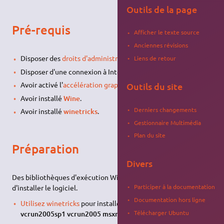
Outils de la page
Pré-requis
Afficher le texte source
Anciennes révisions
Disposer des
droits d'administration
.
Liens de retour
Disposer d'une connexion à Internet configurée et activée.
Avoir activé l'
accélération graphique
.
Outils du site
Avoir installé
Wine
.
Derniers changements
Avoir installé
winetricks
.
Gestionnaire Multimédia
Plan du site
Préparation
Divers
Des bibliothèques d'exécution Windows sont requises avant
Participer à la documentation
d'installer le logiciel.
Documentation hors ligne
Utilisez winetricks
pour installer les bibliothèques
Télécharger Ubuntu
vcrun2005sp1 vcrun2005 msxml3
.