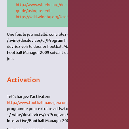
http://www.winehq.org/docs/wineusr-
guide/using-regedit
https://wiki.winehq.org/UsefulRegistryKeys
Une fois le jeu installé, contrôlez dans
/.wine/dosdevices/c:/Program Files/Sports Interactive/
vous
devriez voir le dossier
Football Manager 2009 Démo
ou
Football Manager 2009
suivant que vous installez la démo ou le
jeu.
Activation
Téléchargez l'activateur
http://www.footballmanager.com/fixv2.zip
, lancez le
programme pour extraire activator.exe et Launcher.exe dans
~/.wine/dosdevices/c:/Program Files/Sports
Interactive/Football Manager 2009/
.