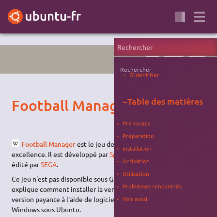
JEU
SPORT
WINE
Rechercher
S'identifier
−
Table des matières
Football Manager 2009
Pré-requis
Préparation
Football Manager
est le jeu de management de football par
Installation
excellence. Il est développé par
Sports Interactive Games
et
Activation
édité par
SEGA
.
Utilisation
Ce jeu n'est pas disponible sous
GNU
/Linux. Cette page
Problèmes rencontrés
explique comment installer la version d'essai (démo) ou la
Voir aussi
version payante à l'aide de logiciels créant un environnement
Windows sous Ubuntu.