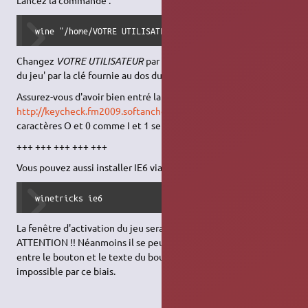
Lancez la commande :
 wine "/home/VOTRE UTILISATEUR/.wine/drive_c/Program File
Changez
VOTRE UTILISATEUR
par votre nom d'utilisateur et 'clé
du jeu' par la clé fournie au dos du manuel du jeu.
Assurez-vous d'avoir bien entré la clé en vérifiant celle-ci sur
http://keycheck.fm2009.softanchorinsight.com/
car les
caractères O et 0 comme I et 1 se ressemblent fortement.
+++ +++ +++ +++ +++
Vous pouvez aussi installer IE6 via
winetricks
:
 winetricks ie6
La fenêtre d'activation du jeu sera alors visible correctement.
ATTENTION !! Néanmoins il se peut qu'un décalage apparaisse
entre le bouton et le texte du bouton rendant alors l'activation
impossible par ce biais.