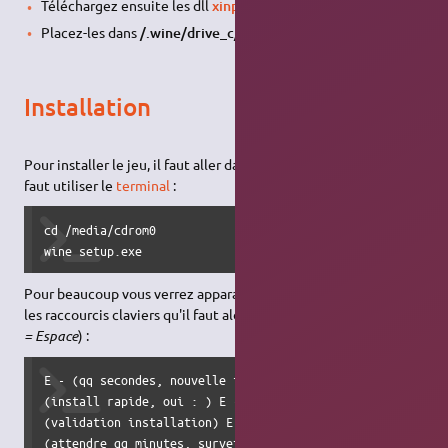
Téléchargez ensuite les dll
xinput1_3.dll
et
d3dx9_38.dll
;
Placez-les dans
/.wine/drive_c/windows/system32
.
Installation
Pour installer le jeu, il faut aller dans le contenu du CD-ROM. Il
faut utiliser le
terminal
:
cd /media/cdrom0

wine setup.exe
Pour beaucoup vous verrez apparaître une fenêtre grise, voici
les raccourcis claviers qu'il faut alors taper (
E = Entrée, T = Tab, S
= Espace
) :
E - (qq secondes, nouvelle fenêtre s'ouvre) - E - TTT S TT
(install rapide, oui : ) E - (directX, non : ) TT S TTT E

(validation installation) E

(attendre qq minutes, surveiller l'activité CPU/HDD pour 