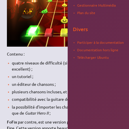
Gestionnaire Multimédia
Plan du site
Divers
Participer à la documentation
Documentation hors ligne
Contenu :
Télécharger Ubuntu
quatre niveaux de difficulté (simplissime, facile, moyen et
excellent) ;
un tutoriel ;
un éditeur de chansons ;
plusieurs chansons incluses, et vous pouvez en rajouter ;
compatibilité avec la guitare de
Guitar Hero
;
la possibilité d'importer les chansons de
Guitar Hero
ainsi
que de
Guitar Hero II
;
FoFix
par contre, est une version plus élaborée de
Frets on
Fire
. Cette version apporte beaucoup de fonctionnalité comme