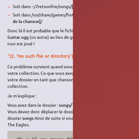
Soit dans ~/.fretsonfire/songs/
[dossier de la chanson]
/
Soit dans /usr/share/games/fretsonfire/date/songs/
[dossier
de la chanson]
/
Donc là il est probable que le fichier en question a pour nom
Guitar.ogg
(ou autre) au lieu de guitar.ogg. Renommez le, et le
tour est joué !
"(2, 'No such file or directory')"
Ce problème survient quand vous entrez dans un dossier de
votre collection. Ce que vous avez à faire c'est de déplacer
votre dossier en tant que chansons directement dans votre
collection.
Je m'explique :
Vous avez dans le dossier :
songs/The Eagles/Hotel California/
Vous devez donc déplacer le dossier
Hotel California
dans le
dossier
songs
Ainsi de suite si vous avez plusieurs chansons de
The Eagles.
N'y a t'il pas moyen d'éviter ce