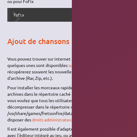
ou pour FoFix
fofix
Ajout de chansons
Vous pouvez trouver sur internet des chansons pour le jeu,
quelques unes sont disponibles
sur le site officiel
. Vous
récupérerez souvent les nouvelles chansons sous forme
d'archive (Rar, Zip, etc.).
Pour installer les morceaux rapidement, décompressez les
archives dans le répertoire caché « ~/.fretsonfire/songs ». Si
vous voulez que tous les utilisateurs y accèdent, il faut les
décompresser dans le répertoire «
/usr/share/games/fretsonfire/data/songs » (Vous devez alors
disposer des
droits administrateur
).
Il est également possible d'adapter soi-même des chansons,
avec l'éditeur intégré au jeu, ou avec un éditeur externe (voir