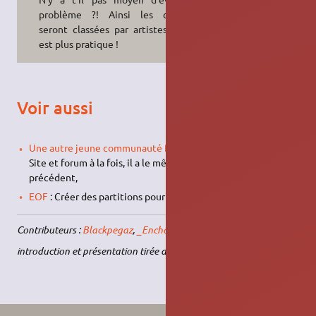
problème ?! Ainsi les chansons
seront classées par artistes, ce qui
est plus pratique !
Voir aussi
Une autre jeune communauté francophone de Frets On Fire
:
Site et forum à la fois, il a le même objectif que le site
précédent,
EOF
: Créer des partitions pour FoF.
Contributeurs :
Blackpegaz
,
_Enchained
,
kimented
,
Phendrax
.
introduction et présentation tirée de
Wikipedia.fr