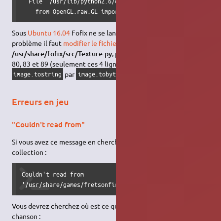
  File "/usr/lib/python2.6/dist-packages/OpenGL/GL/__init_
    from OpenGL.raw.GL import *
Sous
Ubuntu 16.04
Fofix ne se lance pas. Pour corriger le
problème il faut
modifier le fichier
/usr/share/fofix/src/Texture.py
, pour y corriger les lignes 77,
80, 83 et 89 (seulement ces 4 lignes) en remplacant
par
.
image.tostring
image.tobytes
Erreurs en jeu
"Couldn't read from"
Si vous avez ce message en cherchant une chanson dans votre
collection :
Couldn't read from

'/usr/share/games/fretsonfire/date/songs/[dossier de la c
Vous devrez cherchez où est ce que vous avez mis votre
chanson :