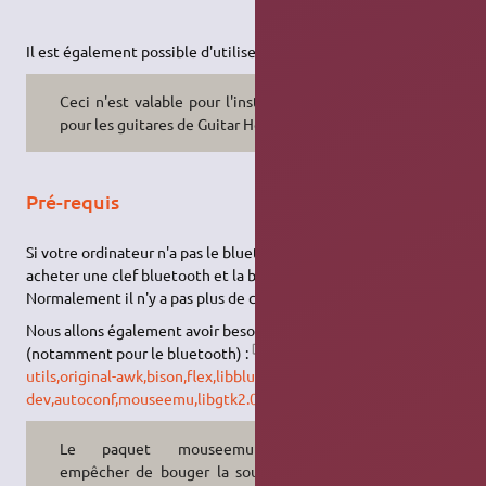
Il est également possible d'utiliser sa guitare Wii par bluetooth.
Ceci n'est valable pour l'instant que
pour les guitares de Guitar Hero III.
Pré-requis
Si votre ordinateur n'a pas le bluetooth intégré, il va falloir
acheter une clef bluetooth et la brancher simplement.
Normalement il n'y a pas plus de configuration de ce côté là.
Nous allons également avoir besoin de ces librairies
(notamment pour le bluetooth) :
libbluetooth2 bluez-
utils,original-awk,bison,flex,libbluetooth2-
dev,autoconf,mouseemu,libgtk2.0-dev
.
Le paquet mouseemu peut
empêcher de bouger la souris tout