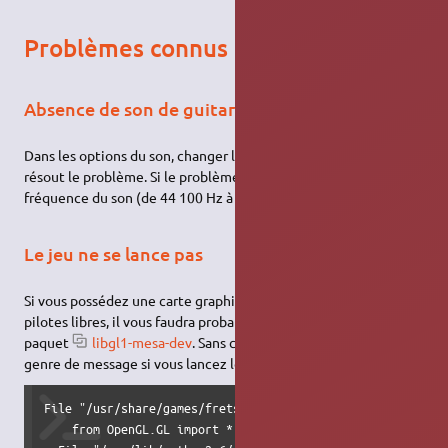
Problèmes connus
Absence de son de guitare
Dans les options du son, changer la qualité de 16bits à 8bits
résout le problème. Si le problème persiste, changer la
fréquence du son (de 44 100 Hz à 22 500 Hz par exemple).
Le jeu ne se lance pas
Si vous possédez une carte graphique Intel ou ATI avec des
pilotes libres, il vous faudra probablement installer en plus le
paquet
libgl1-mesa-dev
. Sans ce paquet, vous obtenez ce
genre de message si vous lancez le jeu dans un terminal:
File "/usr/share/games/fretsonfire/game/GameEngine.py", li
    from OpenGL.GL import *
