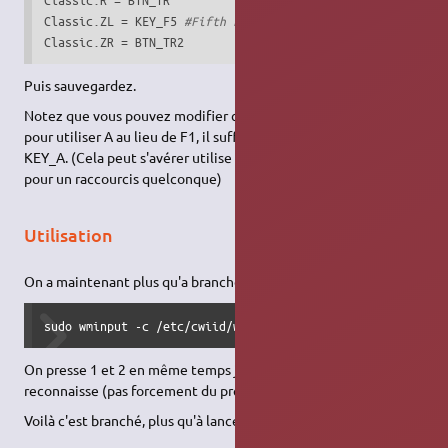
Classic.ZL = KEY_F5 
#Fifth Fret
Classic.ZR = BTN_TR2
Puis sauvegardez.
Notez que vous pouvez modifier ces touches : par exemple
pour utiliser A au lieu de F1, il suffira de modifier KEY_F1 par
KEY_A. (Cela peut s'avérer utilise si vous avez déjà utilisé F1
pour un raccourcis quelconque)
Utilisation
On a maintenant plus qu'a brancher sa guitare :
sudo wminput -c /etc/cwiid/wminput/gh3
On presse 1 et 2 en même temps jusqu'à ce qu'Ubuntu la
reconnaisse (pas forcement du premier coup).
Voilà c'est branché, plus qu'à lancer le jeu§§