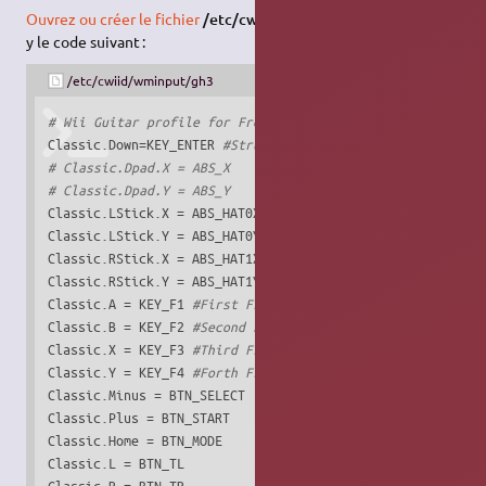
Ouvrez ou créer le fichier
/etc/cwiid/wminput/gh3
et ajoutez-
y le code suivant :
/etc/cwiid/wminput/gh3
# Wii Guitar profile for Frets on Fire
Classic.Down=KEY_ENTER 
#Strum
# Classic.Dpad.X = ABS_X
# Classic.Dpad.Y = ABS_Y
Classic.LStick.X = ABS_HAT0X

Classic.LStick.Y = ABS_HAT0Y

Classic.RStick.X = ABS_HAT1X

Classic.RStick.Y = ABS_HAT1Y

Classic.A = KEY_F1 
#First Fret starting at top of wiiguit
Classic.B = KEY_F2 
#Second Fret
Classic.X = KEY_F3 
#Third Fret
Classic.Y = KEY_F4 
#Forth Fret
Classic.Minus = BTN_SELECT

Classic.Plus = BTN_START

Classic.Home = BTN_MODE

Classic.L = BTN_TL

Classic.R = BTN_TR
