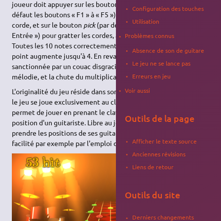
joueur doit appuyer sur les boutons de
frets
(par
Configuration des touches
défaut les boutons « F1 » à « F5 ») pour pincer la
Utilisation
corde, et sur le bouton
pick
(par défaut, la touche «
Entrée ») pour gratter les cordes, afin de jouer la mélodie.
Problèmes connus
Toutes les 10 notes correctement jouées, le multiplicateur de
Absence de son de guitare
point augmente jusqu'à 4. En revanche, chaque erreur est
Le jeu ne se lance pas
sanctionnée par un couac disgracieux, l'interruption de la
Erreurs en jeu
mélodie, et la chute du multiplicateur de points à 1.
Voir aussi
L'originalité du jeu réside dans son moyen de contrôle. En effet,
le jeu se joue exclusivement au clavier. La position des touches
permet de jouer en prenant le clavier de manière à imiter la
Outils de la page
position d'un guitariste. Libre au joueur expérimenté de
prendre les positions de ses guitaristes favoris, ce qui est
Afficher le texte source
facilité par exemple par l'emploi d'un clavier sans fil.
Anciennes révisions
Liens de retour
Outils du site
Derniers changements