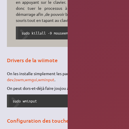
en appuyant sur le clavier. Il faudra
donc tuer le processus à chaque
démarrage afin ,de pouvoir bouger sa
souris tout en tapant au clavier :
sudo killall -9 mouseemu
Drivers de la wiimote
On les installe simplement les paquets
libcwiid0,libcwiid0-
dev,lswm,wmgui,wminput
.
On peut dors-et-déjà faire joujou avec sa wiimote :
sudo wminput
Configuration des touches