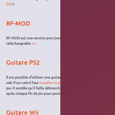
EOF
)
RF-MOD
RF-MOD est une version pour jouer en multi joueurs,
téléchargeable
ici
.
Guitare PS2
Il est possible d'utiliser une guitare PS2 avec un adaptateur
usb. Pour cela il faut
installez le paquet
joy2key
et lancer le
jeu. Il semble qu'il faille débrancher et rebrancher la guitare
après chaque fin de jeu pour pouvoir réutiliser la guitare.
Guitare Wii