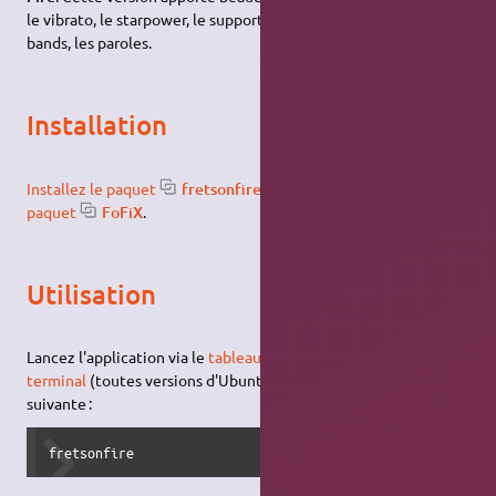
le vibrato, le starpower, le support des musiques rock and the
bands, les paroles.
Installation
Installez le paquet
fretsonfire
. Et pour Fofix
installez le
paquet
FoFiX
.
Utilisation
Lancez l'application via le
tableau de bord
(Unity) ou via le
terminal
(toutes versions d'Ubuntu) avec la
commande
suivante :
fretsonfire