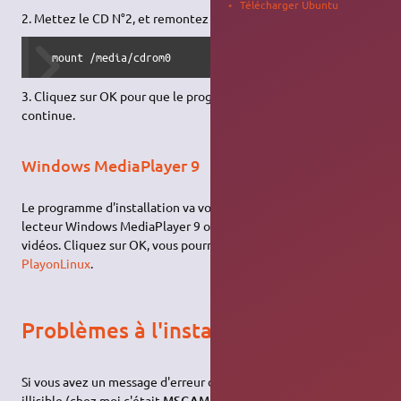
Télécharger Ubuntu
2. Mettez le CD N°2, et remontez le :
  mount /media/cdrom0
3. Cliquez sur OK pour que le programme d'installation
continue.
Windows MediaPlayer 9
Le programme d'installation va vous demander d'installer le
lecteur Windows MediaPlayer 9 ou ultérieur pour voir les
vidéos. Cliquez sur OK, vous pourrez l'installer plus tard grâce à
PlayonLinux
.
Problèmes à l'installation
Si vous avez un message d'erreur disant qu'un fichier est
illisible (chez moi c'était
MSGAME3.CAB
) alors que vous