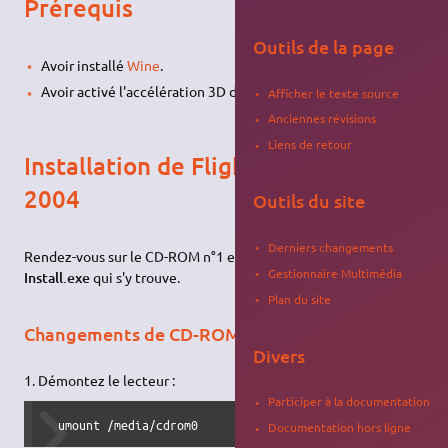
Prérequis
Outils de la page
Avoir installé
Wine
.
Avoir activé l'accélération 3D de votre carte graphique.
Afficher le texte source
Anciennes révisions
Liens de retour
Installation de Flight Simulator
2004
Outils du site
Derniers changements
Rendez-vous sur le CD-ROM n°1 et lancez avec Wine le fichier
Gestionnaire Multimédia
Install.exe
qui s'y trouve.
Plan du site
Changements de CD-ROM
Divers
1. Démontez le lecteur :
Participer à la documentation
  umount /media/cdrom0
Documentation hors ligne