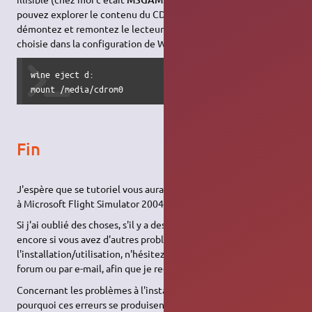
pouvez explorer le contenu du CD-ROM sans problème,
démontez et remontez le lecteur (remplacez d: par la lettre
choisie dans la configuration de Wine) :
wine eject d:

mount /media/cdrom0
Fin
J'espère que se tutoriel vous aura permis d'installer et de jouer
à Microsoft Flight Simulator 2004.
Si j'ai oublié des choses, s'il y a des erreurs dans mon tutoriel ou
encore si vous avez d'autres problèmes au niveau de
l'installation/utilisation, n'hésitez pas à m'en faire part sur le
forum ou par e-mail, afin que je rectifie ou complète le tuto.
Concernant les problèmes à l'installation, si quelqu'un sait
pourquoi ces erreurs se produisent, vous pouvez me l'indiquer