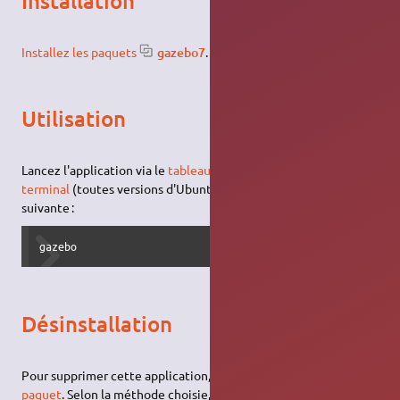
Installation
Installez les paquets
gazebo7
.
Utilisation
Lancez l'application via le
tableau de bord
(Unity) ou via le
terminal
(toutes versions d'Ubuntu) avec la
commande
suivante :
gazebo
Désinstallation
Pour supprimer cette application, il suffit de
supprimer son
paquet
. Selon la méthode choisie, le configuration globale de