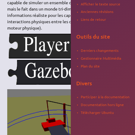
capable de simuler un ensemble de robots, capteurs et objets,
Afficher le texte source
mais le fait dans un monde tri-dimensionnel. Il génère des
Anciennes révisions
informations réaliste pour les capteurs et simule les
Liens de retour
interactions physiques entre les objets (en intégrant un
moteur physique).
Outils du site
Derniers changements
Gestionnaire Multimédia
Plan du site
Divers
Participer à la documentation
Documentation hors ligne
Télécharger Ubuntu