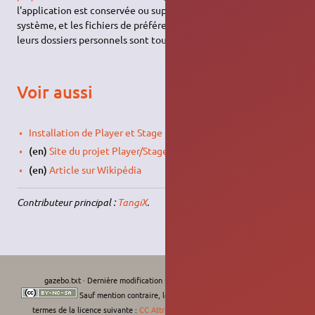
l'application est conservée ou supprimée. Les journaux du
système, et les fichiers de préférence des utilisateurs dans
leurs dossiers personnels sont toujours conservés.
Voir aussi
Installation de Player et Stage
(en)
Site du projet Player/Stage/Gazebo
(en)
Article sur Wikipédia
Contributeur principal :
TangiX
.
gazebo.txt
· Dernière modification :
Le 11/09/2022, 11:07
de
moths-art
Sauf mention contraire, le contenu de ce wiki est placé sous les
termes de la licence suivante :
CC Attribution-Noncommercial-Share Alike 4.0