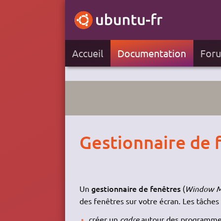
Accueil
Documentation
For
Gestionnaire de 
gestionnaire de fenêtres
Un
(
Window M
des fenêtres sur votre écran. Les tâches
créer un
cadre
autour des programmes 