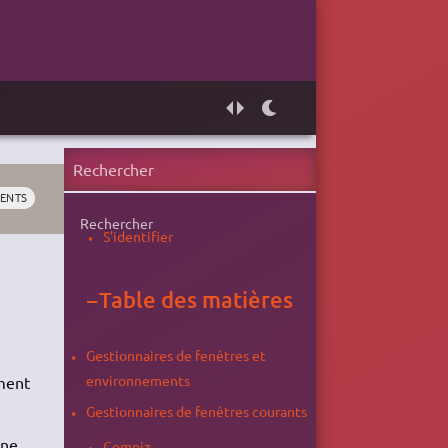
ENTS
Rechercher
S'identifier
−
Table des matières
Gestionnaires de fenêtres et
environnements
ement
Gestionnaires de fenêtres courants
une
Compiz