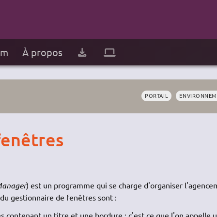
um
À propos
PORTAIL
ENVIRONNEM
fenêtres
anager
) est un programme qui se charge d'organiser l'agenc
 du gestionnaire de fenêtres sont :
contenant un titre et une bordure ; c'est ce que l'on appelle 