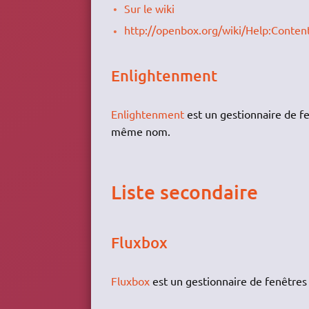
Sur le wiki
http://openbox.org/wiki/Help:Conten
Enlightenment
Enlightenment
est un gestionnaire de fe
même nom.
Liste secondaire
Fluxbox
Fluxbox
est un gestionnaire de fenêtres 