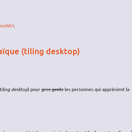
IceWM
.
ïque (tiling desktop)
tiling desktop
) pour
gros geeks
les personnes qui apprécient la