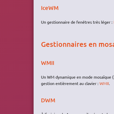
IceWM
Un gestionnaire de fenêtres très léger :
Gestionnaires en mosa
WMII
Un WM dynamique en mode mosaïque (
gestion entièrement au clavier :
WMII
.
DWM