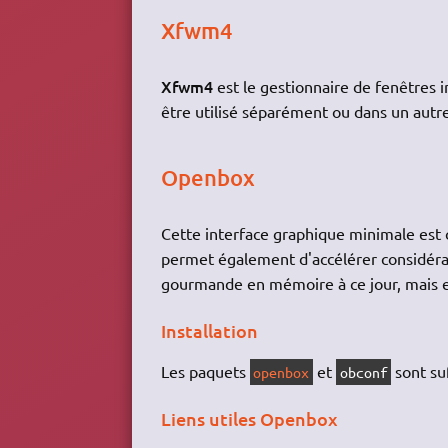
Xfwm4
Xfwm4
est le gestionnaire de fenêtres 
être utilisé séparément ou dans un aut
Openbox
Cette interface graphique minimale est co
permet également d'accélérer considérab
gourmande en mémoire à ce jour, mais el
Installation
Les paquets
et
sont su
openbox
obconf
Liens utiles Openbox