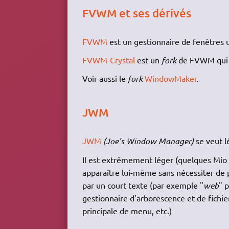
FVWM et ses dérivés
FVWM
est un gestionnaire de fenêtres u
FVWM-Crystal
est un
fork
de FVWM qui e
Voir aussi le
fork
WindowMaker
.
JWM
JWM
(Joe's Window Manager)
se veut l
Il est extrêmement léger (quelques Mio à
apparaître lui-même sans nécessiter de
par un court texte (par exemple "
web
" 
gestionnaire d'arborescence et de fichie
principale de menu, etc.)