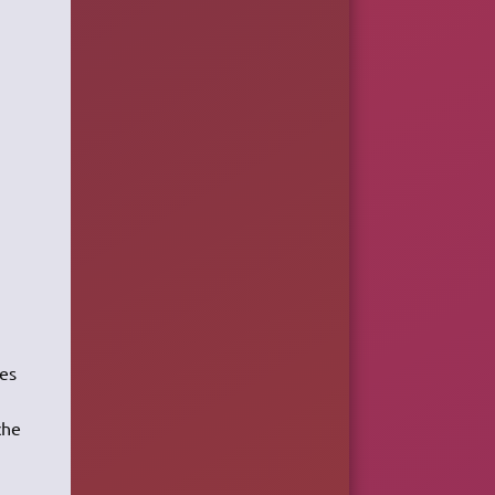
es
che