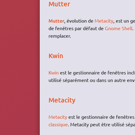
Mutter
Mutter
, évolution de
Metacity
, est un g
de fenêtres par défaut de
Gnome Shell
.
remplacer.
Kwin
Kwin
est le gestionnaire de fenêtres in
utilisé séparément ou dans un autre en
Metacity
Metacity
est le gestionnaire de fenêtre
classique
. Metacity peut être utilisé s