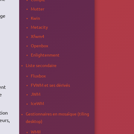
Mutter
age
Kwin
Metacity
Xfwm4
Openbox
Enlightenment
Liste secondaire
Fluxbox
FVWM et ses dérivés
ent
e
JWM
IceWM
tion
Gestionnaires en mosaïque (tiling
eurs,
desktop)
WMII