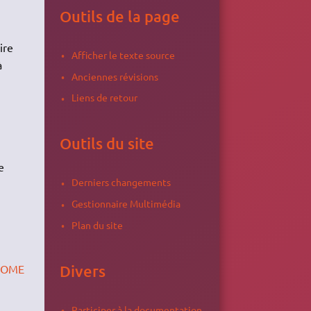
Outils de la page
ire
Afficher le texte source
à
Anciennes révisions
Liens de retour
Outils du site
e
Derniers changements
Gestionnaire Multimédia
Plan du site
Divers
OME
Participer à la documentation