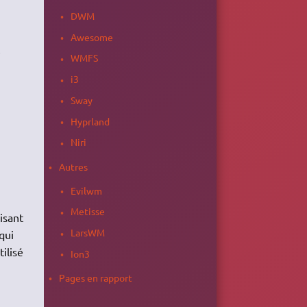
DWM
Awesome
e
WMFS
i3
Sway
Hyprland
Niri
Autres
Evilwm
Metisse
isant
LarsWM
qui
ilisé
Ion3
Pages en rapport