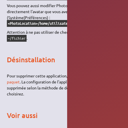
Vous pouvez aussi modifier PhotoLocation pour qu'il affiche
directement l'avatar que vous avez défini avec
A propos de moi
(Système|Préférences) :
<PhotoLocation>/home/utilisateur/.face</PhotoLocation>
Attention à ne pas utiliser de chemin raccourci de type
.
~/fichier
Désinstallation
Pour supprimer cette application, il suffit de
supprimer son
paquet
. La configuration de l'application sera conservée ou
supprimée selon la méthode de désinstallation que vous
choisirez.
Voir aussi