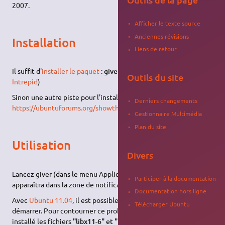
2007.
Afficher le texte source
Anciennes révisions
Installation
Liens de retour
Il suffit d'
installer le paquet
:
giver
(dans les dépôts depuis
Outils du site
Intrepid
)
Sinon une autre piste pour l'installer (non testée) :
Derniers changements
https://ubuntuforums.org/showthread.php?t=494198
Gestionnaire Multimédia
Plan du site
Utilisation
Divers
Lancez giver (dans le menu Applications > Internet), une icône
Participer à la documentation
apparaîtra dans la zone de notification du tableau de bord.
Documentation hors ligne
Avec
Ubuntu 11.04
, il est possible que le programme refuse de
Télécharger Ubuntu
démarrer. Pour contourner ce problème, assurez-vous d'avoir
installé les fichiers
"libx11-6" et "libx11-dev
.