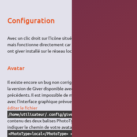
Configuration
Avec un clic droit sur l'icône située dans la zone de notification,
mais fonctionne directement car il détecte les ordinateurs qui
ont giver installé sur le réseau local.
Avatar
Il existe encore un bug non corrigé (reporté depuis 2008 !) dans
la version de Giver disponible avec Lucid Lynx 10.04 et
précédents. Il est impossible de modifier l'avatar par défaut
avec l'interface graphique prévue pour. La solution consiste à
éditer le fichier
et modifier le
/home/utilisateur/.config/giver/preferences
contenu des deux balises PhotoType et PhotoLocation,
indiquer le chemin de votre avatar dans le second :
<PhotoType>local</PhotoType> <PhotoLocation>/home/utilisateu