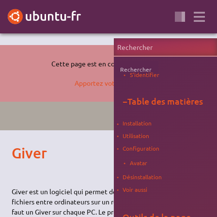
Cette page est en cours de rédaction.
Rechercher
S'identifier
Apportez votre aide…
−
Table des matières
PARTAGE
BROUILLON
Installation
Utilisation
Giver
Configuration
Avatar
Désinstallation
Voir aussi
Giver est un logiciel qui permet de partager facilement des
fichiers entre ordinateurs sur un réseau local. Pour partager il
faut un Giver sur chaque PC. Le projet n'a pas évolué depuis
Outils de la page