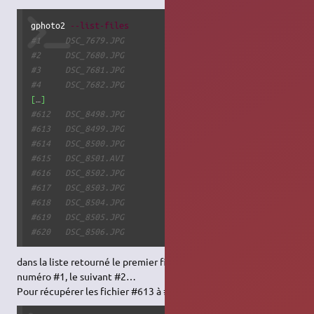
gphoto2 
--list-files
#1     DSC_7679.JPG               rd  4840 KB 4288x2848 i
#2     DSC_7680.JPG               rd  4831 KB 4288x2848 i
#3     DSC_7681.JPG               rd  4219 KB 4288x2848 i
#4     DSC_7682.JPG               rd  5840 KB 4288x2848 i
[
…
]
#612   DSC_8498.JPG               rd  6632 KB 4288x2848 i
#613   DSC_8499.JPG               rd  5472 KB 4288x2848 i
#614   DSC_8500.JPG               rd  5133 KB 4288x2848 i
#615   DSC_8501.AVI               rd 80291 KB video/x-msv
#616   DSC_8502.JPG               rd  4951 KB 4288x2848 i
#617   DSC_8503.JPG               rd  5280 KB 4288x2848 i
#618   DSC_8504.JPG               rd  5544 KB 4288x2848 i
#619   DSC_8505.JPG               rd  5805 KB 4288x2848 i
#620   DSC_8506.JPG               rd  5411 KB 4288x2848 i
dans la liste retourné le premier fichier (le plus ancien) a le
numéro #1, le suivant #2…
Pour récupérer les fichier #613 à #620 :