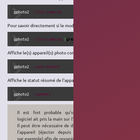
gphoto2 
--list-cameras
Pour savoir directement si le modèle D301s est supporté :
gphoto2 
--list-cameras
|
grep
 D301s 
Affiche le(s) appareil(s) photo connecté(s):
gphoto2 
--auto-detect
Affiche le statut résumé de l'appareil détecté:
gphoto2 
--summary
Il est fort probable qu'un autre
logiciel ait pris la main sur l'appareil.
Il peut être nécessaire de démonter
l'appareil (éjecter depuis nautilus
par exemple) afin de pouvoir réaliser