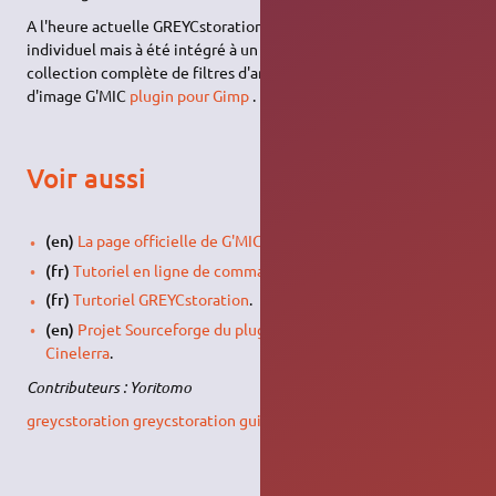
A l'heure actuelle GREYCstoration n'évolue plus à l'état
individuel mais à été intégré à un autre projet constituant une
collection complète de filtres d'amélioration et modification
d'image G'MIC
plugin pour Gimp
.
Voir aussi
(en)
La page officielle de G'MIC
.
(fr)
Tutoriel en ligne de commande pour G'MIC
.
(fr)
Turtoriel GREYCstoration
.
(en)
Projet Sourceforge du plugin greycstoration pour
Cinelerra
.
Contributeurs : Yoritomo
greycstoration
greycstoration gui