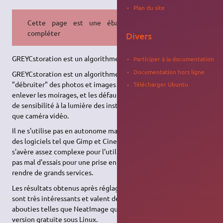
Plan du site
Cette page est une ébauche à
compléter
Divers
GREYCstoration est un algorithme pour restaurer les photos
Participer à la documentation
Documentation hors ligne
GREYCstoration est un algorithme qui à été créé afin de
"débruiter" des photos et images en tout genre, c'est à dire
Télécharger Ubuntu
enlever les moirages, et les défauts dû au manque de qualité et
de sensibilité à la lumière des instruments de prise de vue tel
que caméra vidéo.
Il ne s'utilise pas en autonome mais plutôt comme greffon à
des logiciels tel que Gimp et Cinelerra entre autres, son usage
s'avère assez complexe pour l'utilisateur courant il nécessite
pas mal d'essais pour une prise en main efficace mais peut
rendre de grands services.
Les résultats obtenus après réglage des nombreux paramètres
sont très intéressants et valent des applications commerciales
abouties telles que NeatImage qui possède maintenant une
version gratuite sous Linux.