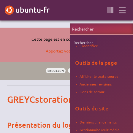
Cette page est en cours de rédaction.
Rechercher
S'identifier
Apportez votre aide…
Outils de la page
BROUILLON
DIAGNOSTIC
PHOTO
RÉCUPÉRER
Afficher le texte source
Anciennes révisions
Liens de retour
GREYCstoration
Outils du site
Derniers changements
Présentation du logiciel
Gestionnaire Multimédia