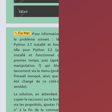
idle3
Pour information, j'ai eu
le problème suivant : Idle pour
Python 2.7 installé et fonctionnel;
Idle pour Python 3.2 (puis) 3.3
installé et fonctionnel dans un
premier temps, puis (après quelle
manipulation ?) qui bloque au
lancement via le menu (problème de
firewall invoqué, alors que rien n'a
été changé de ce côté-ci il me
semble).
La solution, en attendant mieux :
copier le raccourci sur le bureau, puis
via les propriétés, ajouter l'option "-
n" à la fin de la commande, soit