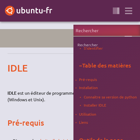
IDE
Rechercher
S'identifier
−
Table des matières
IDLE
Pré-requis
Installation
IDLE
est un éditeur de programmes
python
multiplate-forme
Connaitre sa version de python
(Windows et Unix).
Installer IDLE
Utilisation
Pré-requis
Liens
Outils de la page