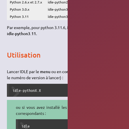
Python 2.6.x et 2.7.x
idle-python2.6 ou idle-python2.7
Python 3.0.x
idle-python3.0
Python 3.11
idle-python3.11
Par exemple, pour python 3.11.6, il suffit d'
installer le paquet
idle-python3.11
.
Utilisation
Lancer IDLE par le
menu
ou en
console
(X.X est à remplacer par
le numéro de version à lancer) :
idle-pythonX.X
ou si vous avez installé les paquets
correspondants :
idle