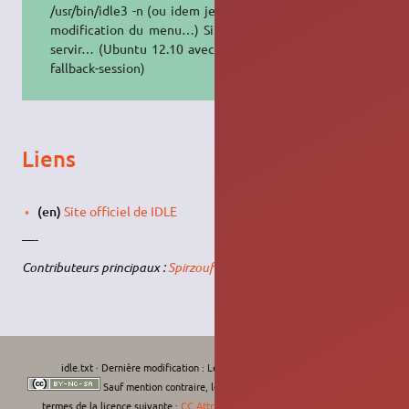
/usr/bin/idle3 -n (ou idem je pense /
modification du menu…) Si ça peut
servir… (Ubuntu 12.10 avec gnome-
fallback-session)
Liens
(en)
Site officiel de IDLE
—-
Contributeurs principaux :
Spirzouf
.
idle.txt
· Dernière modification :
Le 23/03/2024, 06:06
de
77.133.250.183
Sauf mention contraire, le contenu de ce wiki est placé sous les
termes de la licence suivante :
CC Attribution-Noncommercial-Share Alike 4.0