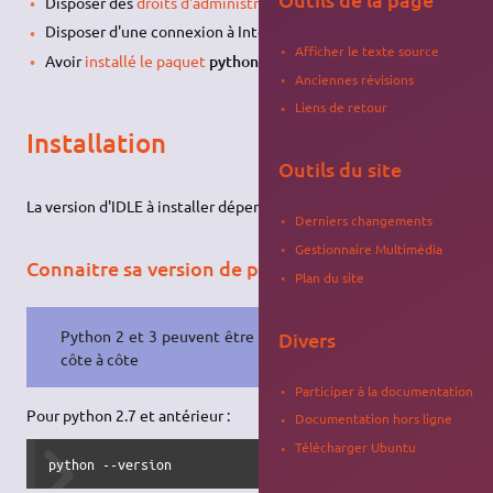
Disposer des
droits d'administration
.
Disposer d'une connexion à Internet configurée et activée.
Afficher le texte source
Avoir
installé le paquet
python
et/ou
python3
.
Anciennes révisions
Liens de retour
Installation
Outils du site
La version d'IDLE à installer dépend de votre version de Python.
Derniers changements
Gestionnaire Multimédia
Connaitre sa version de python
Plan du site
Python 2 et 3 peuvent être installés
Divers
côte à côte
Participer à la documentation
Pour python 2.7 et antérieur :
Documentation hors ligne
Télécharger Ubuntu
python --version