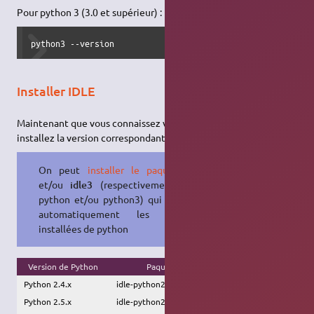
Pour python 3 (3.0 et supérieur) :
python3 --version
Installer IDLE
Maintenant que vous connaissez votre version de Python,
installez la version correspondante d'IDLE.
On peut
installer le paquet
idle
et/ou
idle3
(respectivement pour
python et/ou python3) qui détecte
automatiquement les versions
installées de python
Version de Python
Paquet à
installer
Python 2.4.x
idle-python2.4
Python 2.5.x
idle-python2.5