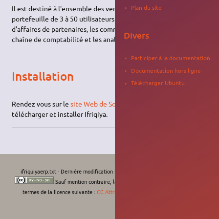
Plan du site
Il est destiné à l'ensemble des ventes d'affaires dans un
portefeuille de 3 à 50 utilisateurs. Il couvre tous les processus
d'affaires de partenaires, les commandes, la gestion de la
Divers
chaîne de comptabilité et les analyses.
Participer à la documentation
Documentation hors ligne
Installation
Télécharger Ubuntu
Rendez vous sur le
site Web de SourceForce.net
pour
télécharger et installer Ifriqiya.
ifriquiyaerp.txt
· Dernière modification :
Le 31/08/2022, 23:59
de
moths-art
Sauf mention contraire, le contenu de ce wiki est placé sous les
termes de la licence suivante :
CC Attribution-Noncommercial-Share Alike 4.0
International