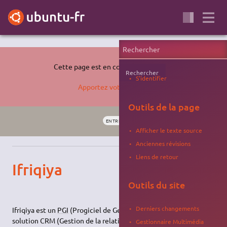
Cette page est en cours de rédaction.
Rechercher
S'identifier
Apportez votre aide…
Outils de la page
ENTREPRISE
ERP
CRM
BROUILLON
Afficher le texte source
Anciennes révisions
Liens de retour
Ifriqiya
Outils du site
Derniers changements
Ifriqiya est un
PGI
(Progiciel de Gestion Informatisée) et une
solution CRM (Gestion de la relation client).
Gestionnaire Multimédia