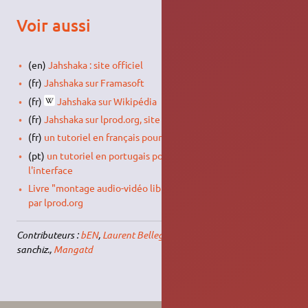
Voir aussi
(en)
Jahshaka : site officiel
(fr)
Jahshaka sur Framasoft
(fr)
Jahshaka sur Wikipédia
(fr)
Jahshaka sur lprod.org, site dédié vidéo 100% libre
(fr)
un tutoriel en français pour la prise en main de l'interface
(pt)
un tutoriel en portugais pour la prise en main de
l'interface
Livre "montage audio-vidéo libre" Editions Eyrolles - Ecrit
par lprod.org
Contributeurs :
bEN
,
Laurent Bellegarde
, bruno "dindoun"
sanchiz.,
Mangatd