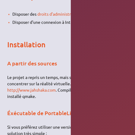
Disposer des
droits d'administration
.
Disposer d'une connexion à Internet configurée et activée.
Installation
A partir des sources
Le projet a repris un temps, mais semble maintenant se
concentrer sur la réalité virtuelle. Le site est maintenant
http://www.jahshaka.com
. Compilez l'application après avoir
installé qmake.
Éxécutable de PortableLinuxApps
Si vous préférez utiliser une version Linux native, il existe une
solution très simple :