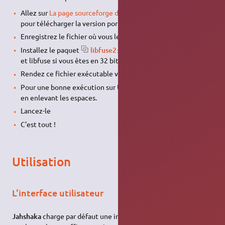
Allez sur
La page sourceforge du projet PortableLinuxApps
pour télécharger la version portable de Jahshaka ;
Enregistrez le fichier où vous le désirez sur le disque dur ;
Installez le paquet
libfuse2:i386
si vous êtes en 64 bits,
et libfuse si vous êtes en 32 bits.
Rendez ce fichier exécutable via les propriétés de celui-ci
Pour une bonne exécution sur Ubuntu, renommer le fichier
en enlevant les espaces.
Lancez-le
C'est tout !
Utilisation
L'interface utilisateur
Jahshaka
charge par défaut une interface utilisateur de couleur