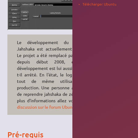
Télécharger Ubuntu
Le développement du logiciel
Jahshaka est actuellement stoppé.
Le projet a été remplacé par Cinefx
depuis début 2008, et son
développement est lui aussi semble-
t-il arrêté. En l'état, le logiciel est
tout de même utilisable en
production. Une personne a décidé
de reprendre jahshaka de zéro, pour
plus d'informations allez voir
cette
discussion sur le forum Ubuntu-fr
.
Pré-requis