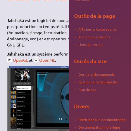
Outils de la page
Jahshaka
est un logiciel de montage vidéo et d'effets spéciaux,
post-production en temps réel. Il fonctionne par modules
Afficher le texte source
(Animation, titrage, incrustation, tracking, peinture,
Anciennes révisions
étalonnage, etc.) et est open source et gratuit, sous licence
Liens de retour
GNU
GPL
.
Jahshaka
est un système performant basé sur les technologies
OpenGL
et
OpenML
.
Outils du site
Derniers changements
Gestionnaire Multimédia
Plan du site
Divers
Participer à la documentation
Documentation hors ligne