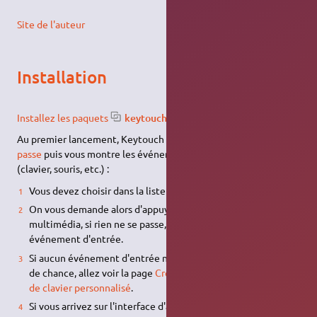
Site de l'auteur
Installation
Installez les paquets
keytouch-editor
.
Au premier lancement, Keytouch vous demande votre
mot de
passe
puis vous montre les événements d'entrée reconnus
(clavier, souris, etc.) :
Vous devez choisir dans la liste qui apparaît votre clavier.
On vous demande alors d'appuyer sur une de vos touches
multimédia, si rien ne se passe, vous n'êtes pas sur le bon
événement d'entrée.
Si aucun événement d'entrée ne correspond, vous n'avez pas
de chance, allez voir la page
Créer et utiliser un agencement
de clavier personnalisé
.
Si vous arrivez sur l'interface d'attribution des touches, c'est