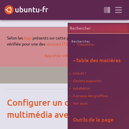
Selon les
tags
présents sur cette page, celle-ci n'a pas été
Rechercher
vérifiée pour une des
versions LTS supportées d'Ubuntu
.
S'identifier
Apportez votre aide…
−
Table des matières
Intérêt ?
XENIAL
CLAVIER
Claviers supportés
Installation
À propos des greffons
Configurer un clavier
Voir aussi
multimédia avec Keytouch
Outils de la page