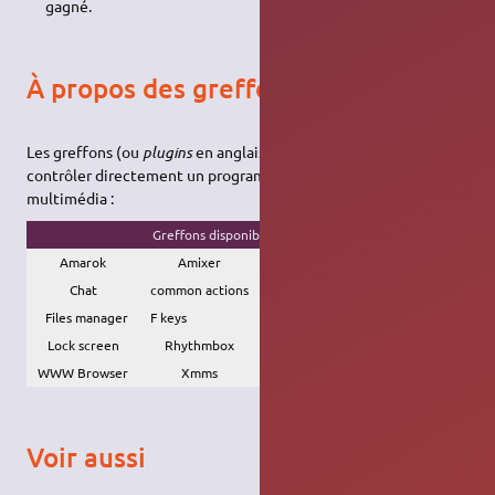
gagné.
À propos des greffons
Les greffons (ou
plugins
en anglais) vous permettent de
contrôler directement un programme avec vos touches
multimédia :
Greffons disponibles
Amarok
Amixer
Audacious
Chat
common actions
Email
Files manager
F keys
KDE switch desktop
Lock screen
Rhythmbox
Scroll
WWW Browser
Xmms
Zoom
Voir aussi