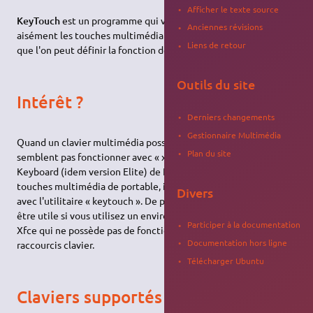
Afficher le texte source
KeyTouch
est un programme qui vous permet de configurer
Anciennes révisions
aisément les touches multimédia de votre clavier. Cela signifie
Liens de retour
que l'on peut définir la fonction de chaque touche pressée.
Outils du site
Intérêt ?
Derniers changements
Gestionnaire Multimédia
Quand un clavier multimédia possède certaines touches qui ne
Plan du site
semblent pas fonctionner avec « xev », comme le Media
Keyboard (idem version Elite) de Logitech, ou certaines
touches multimédia de portable, il faut alors plutôt essayer
Divers
avec l'utilitaire « keytouch ». De plus, ce programme peut vous
être utile si vous utilisez un environnement de bureau léger tel
Participer à la documentation
Xfce qui ne possède pas de fonction d'affichage sur écran des
Documentation hors ligne
raccourcis clavier.
Télécharger Ubuntu
Claviers supportés