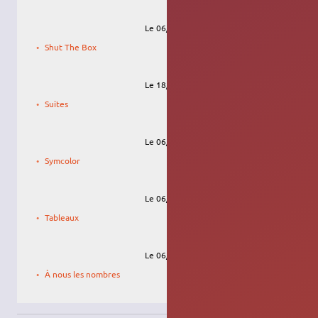
Le 06/09/2009, 20:35
draco31.fr
Shut The Box
Le 18/08/2009, 08:06
Arnaud
Suites
Le 06/09/2009, 23:04
draco31.fr
Symcolor
Le 06/09/2009, 23:09
draco31.fr
Tableaux
Le 06/09/2009, 15:34
draco31.fr
À nous les nombres