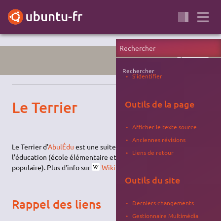
ÉDUCATION
Rechercher
S'identifier
Le Terrier
Outils de la page
Afficher le texte source
Anciennes révisions
Le Terrier d'
AbulÉdu
est une suite de logiciels libres destinés à
Liens de retour
l'éducation (école élémentaire et maternelle, éducation
populaire). Plus d'info sur
Wikipédia
.
Outils du site
Rappel des liens
Derniers changements
Gestionnaire Multimédia