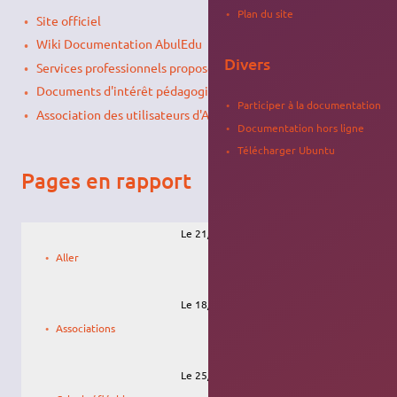
Plan du site
Site officiel
Wiki Documentation AbulEdu
Divers
Services professionnels proposés pour AbulÉdu
Documents d'intérêt pédagogique libres
Participer à la documentation
Association des utilisateurs d'AbulÉdu
Documentation hors ligne
Télécharger Ubuntu
Pages en rapport
Le 21/08/2009, 12:41
Arnaud
Aller
Le 18/08/2009, 08:53
Arnaud
Associations
Le 25/08/2009, 08:17
Arnaud