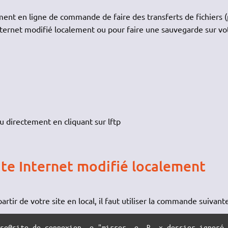
ent en ligne de commande de faire des transferts de fichiers (
nternet modifié localement ou pour faire une sauvegarde sur vo
ou directement en cliquant sur lftp
ite Internet modifié localement
artir de votre site en local, il faut utiliser la commande suivante
sse@site_de_connexion -e "mirror -e -R -x dossier_ignoré