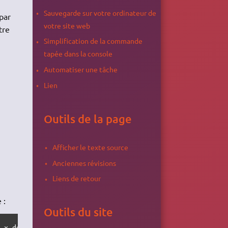
Sauvegarde sur votre ordinateur de
par
votre site web
tre
Simplification de la commande
tapée dans la console
Automatiser une tâche
Lien
Outils de la page
Afficher le texte source
Anciennes révisions
Liens de retour
 :
Outils du site
 -x dossier_ignoré /emplacement_local /emplacement_dista