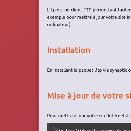
Lftp est un client
FTP
permettant facilem
exemple pour mettre à jour votre site I
ordinateur).
Installation
En installant le paquet lftp via synaptic 
Mise à jour de votre s
Pour mettre à jour votre site Internet à p
lftp ftp://identifiant:mot_de_pa