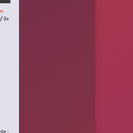
om
/
t
(la
stant/ /chemin/local/du/fichier; quit"
tant/ -o /chemin/local/du/fichier; quit"
nte :