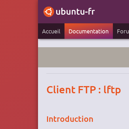
Accueil
Documentation
For
Client FTP : lftp
Introduction