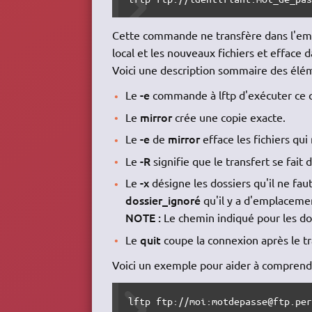
Cette commande ne transfère dans l'emp
local et les nouveaux fichiers et efface d
Voici une description sommaire des élé
-e
Le
commande à lftp d'exécuter ce q
mirror
Le
crée une copie exacte.
-e
mirror
Le
de
efface les fichiers qui 
-R
Le
signifie que le transfert se fait
-x
Le
désigne les dossiers qu'il ne fa
dossier_ignoré
qu'il y a d'emplacemen
NOTE :
Le chemin indiqué pour les dos
quit
Le
coupe la connexion après le tr
Voici un exemple pour aider à compren
lftp ftp://moi:motdepasse@ftp.pe