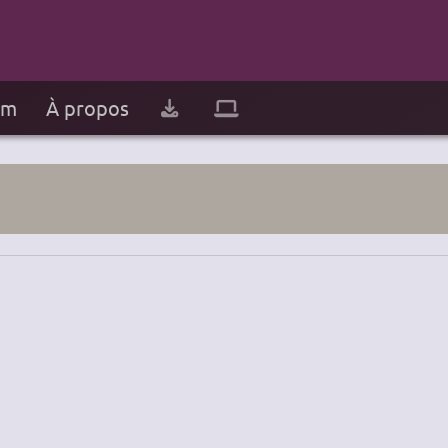
um
À propos