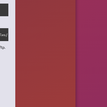
ples/ -x documents/multimedia/musique/ /var/www/mon_site
ftp.