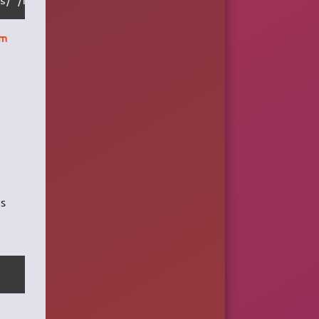
om
ns