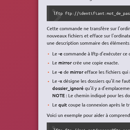
lftp ftp://identifiant:mot_de_pa
Cette commande ne transfère sur l'ordin
nouveaux fichiers et efface sur l'ordinat
une description sommaire des éléments
-e
Le
commande à lftp d'exécuter ce q
mirror
Le
crée une copie exacte.
-e
mirror
Le
de
efface les fichiers qui 
-x
Le
désigne les dossiers qu'il ne fa
dossier_ignoré
qu'il y a d'emplacemen
NOTE :
Le chemin indiqué pour les dos
quit
Le
coupe la connexion après le tr
Voici un exemple pour aider à compren
lftp ftp://moi:motdepasse@ftp.pe