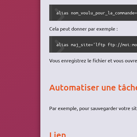
alias nom_voulu_pour_la_commande
Cela peut donner par exemple :
alias maj_site='lftp ftp://moi:m
Vous enregistrez le fichier et vous ouvr
Automatiser une tâch
Par exemple, pour sauvegarder votre sit
Lien