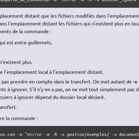
lacement distant que les fichiers modifiés dans l'emplacemen
ans l'emplacement distant les fichiers qui n'existent plus en loca
ments de la commande :
ui est entre guillemets.
n'existent plus.
 de l'emplacement local à l'emplacement distant.
-x
ut pas prendre en compte dans le transfert. On met autant de
ts à ignorer. S'il n'y en a pas, on ne met tout simplement pas 
siers à ignorer dépend du dossier local déclaré.
ansfert.
dre la commande :
rso.com -e "mirror -e -R -x gestion/exemples/ -x documen