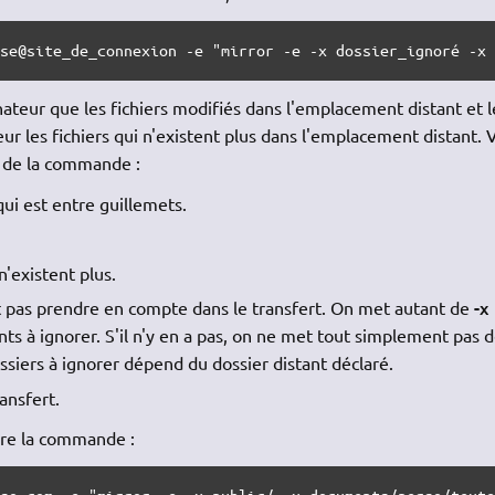
sse@site_de_connexion -e "mirror -e -x dossier_ignoré -x
ateur que les fichiers modifiés dans l'emplacement distant et l
eur les fichiers qui n'existent plus dans l'emplacement distant. V
 de la commande :
ui est entre guillemets.
n'existent plus.
-x
ut pas prendre en compte dans le transfert. On met autant de
ts à ignorer. S'il n'y en a pas, on ne met tout simplement pas 
siers à ignorer dépend du dossier distant déclaré.
ansfert.
dre la commande :
rso.com -e "mirror -e -x public/ -x documents/perso/text