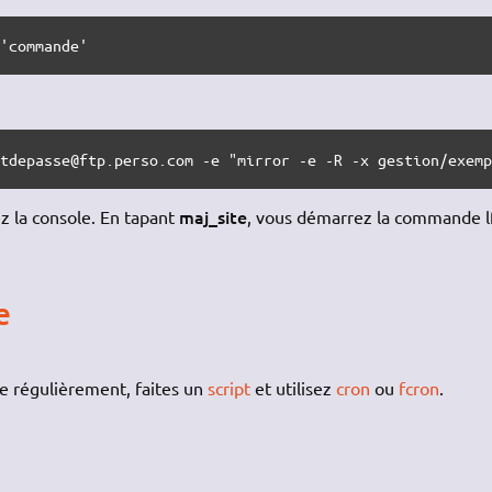
='commande'
otdepasse@ftp.perso.com -e "mirror -e -R -x gestion/exem
maj_site
ez la console. En tapant
, vous démarrez la commande l
e
e régulièrement, faites un
script
et utilisez
cron
ou
fcron
.