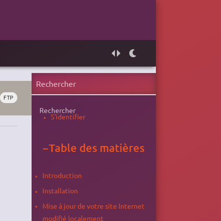
FTP
Rechercher
S'identifier
−
Table des matières
Introduction
Installation
Mise à jour de votre site Internet
modifié localement