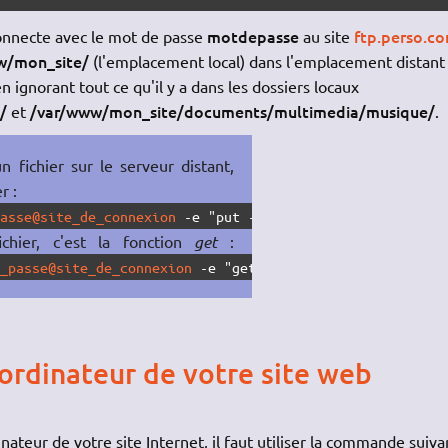
motdepasse
ftp.perso.c
onnecte avec le mot de passe
au site
w/mon_site/
(l'emplacement local) dans l'emplacement distan
n ignorant tout ce qu'il y a dans les dossiers locaux
/
/var/www/mon_site/documents/multimedia/musique/
et
.
 fichier sur le serveur distant,
r :
passe@site_de_connexion
-e "put -O /repertoire/fichier/di
ichier, c'est la fonction
get
:
e_passe@site_de_connexion
-e "get /repertoire/fichier/dis
ordinateur de votre site web
ateur de votre site Internet, il faut utiliser la commande suiva