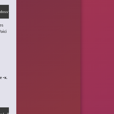
 dossier_ignoré /emplacement_distant /emplacement_local 
es
oici
-x
de
.
es/ /html/ /var/www/mon_site/ ; quit"