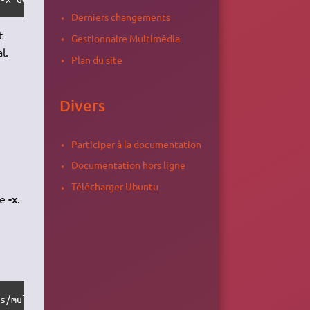
Derniers changements
t
Gestionnaire Multimédia
l.
Plan du site
Divers
Participer à la documentation
Documentation hors ligne
Télécharger Ubuntu
-x
de
.
ts/multimedia/musique/ /var/www/mon_site/ / ; quit"