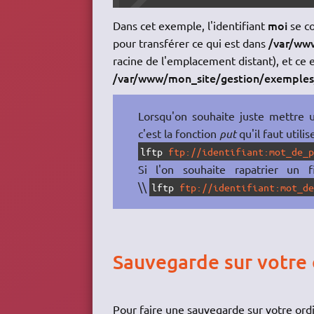
moi
Dans cet exemple, l'identifiant
se c
/var/ww
pour transférer ce qui est dans
racine de l'emplacement distant), et ce e
/var/www/mon_site/gestion/exemples
Lorsqu'on souhaite juste mettre un
c'est la fonction
put
qu'il faut utilise
lftp
ftp://identifiant:mot_de_
Si l'on souhaite rapatrier un f
\\
lftp
ftp://identifiant:mot_d
Sauvegarde sur votre 
Pour faire une sauvegarde sur votre ordin