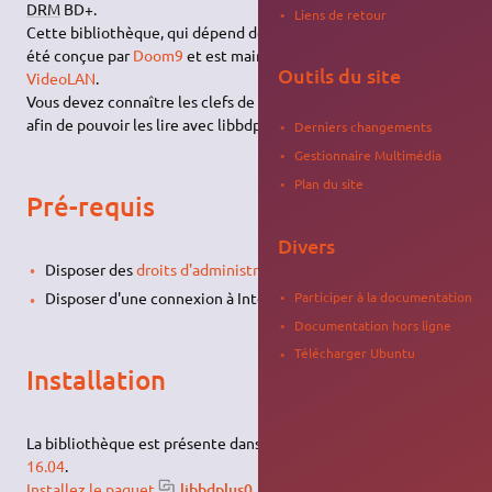
DRM
BD+.
Liens de retour
Cette bibliothèque, qui dépend de
libbluray
pour fonctionner, a
été conçue par
Doom9
et est maintenant hébergée sur
Outils du site
VideoLAN
.
Vous devez connaître les clefs de vos Blu-ray protégés par AACS
afin de pouvoir les lire avec libbdplus.
Derniers changements
Gestionnaire Multimédia
Plan du site
Pré-requis
Divers
Disposer des
droits d'administration
.
Participer à la documentation
Disposer d'une connexion à Internet configurée et activée.
Documentation hors ligne
Télécharger Ubuntu
Installation
La bibliothèque est présente dans les
dépôts
à partir d'
Ubuntu
16.04
.
Installez le paquet
libbdplus0
.