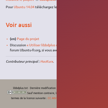
Pour
Ubuntu 14.04
téléchargez le deb
ici
.
Voir aussi
(en)
Page du projet
Discussion
« Utiliser libbdplus dans VLC et Mplayer »
sur le
forum Ubuntu-fr.org, si vous avez des questions sur libbdplus.
Contributeur principal :
HacKurx
.
libbdplus.txt
· Dernière modification :
Le 31/08/2022, 23:28
de
moths-art
Sauf mention contraire, le contenu de ce wiki est placé sous les
termes de la licence suivante :
CC Attribution-Noncommercial-Share Alike 4.0
International