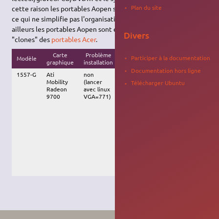
Plan du site
cette raison les portables Aopen sont un peu tous différents,
ce qui ne simplifie pas l'organisation de cette page… Par
ailleurs les portables Aopen sont en quelques sortes des
Divers
"clones" des
portables Acer
.
Carte
Problème
Problème
Participer à la documentation
Modèle
Commentaires
Vers
graphique
installation
matériel
Documentation hors ligne
1557-G
Ati
non
non
Fonctionne
Bre
Mobility
(lancer
très bien. Le
Télécharger Ubuntu
Radeon
avec linux
lecteur de
9700
VGA=771)
cartes ne
fonctionnait
pas sous
Hoary mais je
n'ai pas
cherché plus
loin. Je n'ai
pas testé le
port
infrarouge
non plus.