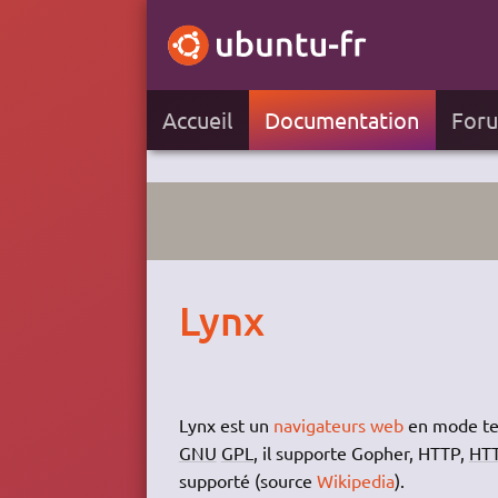
Accueil
Documentation
For
Lynx
Lynx est un
navigateurs web
en mode tex
GNU
GPL
, il supporte Gopher, HTTP,
HT
supporté (source
Wikipedia
).