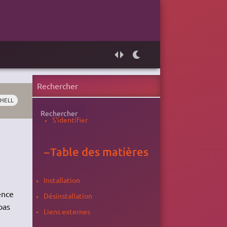
HELL
Rechercher
S'identifier
−
Table des matières
Installation
ence
Désinstallation
pas
Liens externes