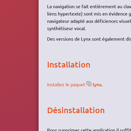
La navigation se fait entièrement au cla
liens hypertexte) sont mis en évidence gr
navigateur adapté aux déficiences visuel
synthétiseur vocal.
Des versions de Lynx sont également d
Installation
lynx
Installez le paquet
.
Désinstallation
Pour supprimer cette application il suffi