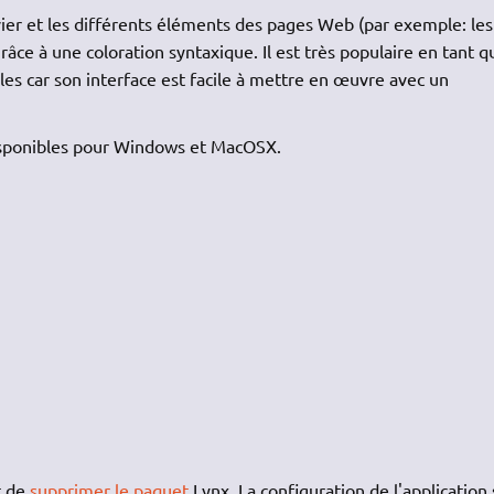
vier et les différents éléments des pages Web (par exemple: les
âce à une coloration syntaxique. Il est très populaire en tant q
les car son interface est facile à mettre en œuvre avec un
isponibles pour Windows et MacOSX.
t de
supprimer le paquet
Lynx. La configuration de l'application