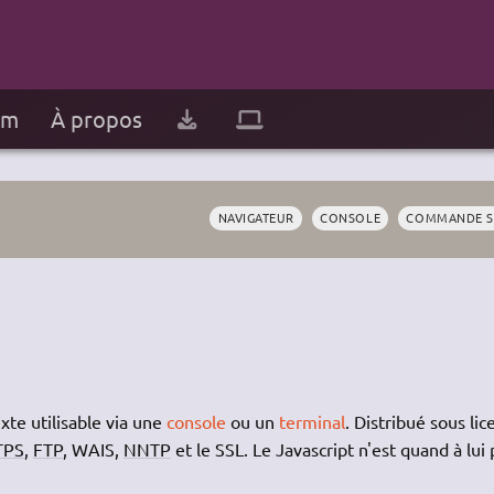
um
À propos
NAVIGATEUR
CONSOLE
COMMANDE S
te utilisable via une
console
ou un
terminal
. Distribué sous lic
TPS
,
FTP
, WAIS,
NNTP
et le SSL. Le Javascript n'est quand à lui 