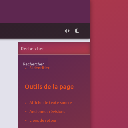
Rechercher
S'identifier
Outils de la page
Afficher le texte source
Anciennes révisions
Liens de retour