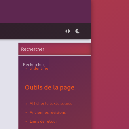
Rechercher
S'identifier
Outils de la page
Afficher le texte source
Anciennes révisions
Liens de retour